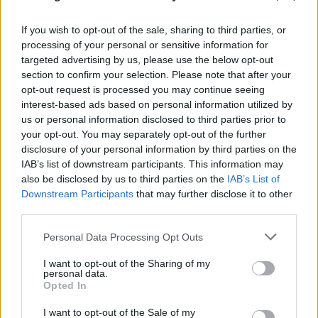
If you wish to opt-out of the sale, sharing to third parties, or
processing of your personal or sensitive information for
targeted advertising by us, please use the below opt-out
section to confirm your selection. Please note that after your
opt-out request is processed you may continue seeing
interest-based ads based on personal information utilized by
us or personal information disclosed to third parties prior to
your opt-out. You may separately opt-out of the further
disclosure of your personal information by third parties on the
IAB’s list of downstream participants. This information may
also be disclosed by us to third parties on the
IAB’s List of
Μυστράς: Ο ιατροδικαστής «κρατάει» το κλειδί
Downstream Participants
that may further disclose it to other
της υπόθεσης με τον 90χρονο
third parties.
07.08.2026
Please note that this website/app uses one or more Google
Personal Data Processing Opt Outs
services and may gather and store information including but
not limited to your visit or usage behaviour. You may click to
I want to opt-out of the Sharing of my
personal data.
grant or deny consent to Google and its third-party tags to
Opted In
use your data for below specified purposes in below Google
consent section.
I want to opt-out of the Sale of my