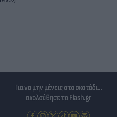
Και ο
επιστ
διαφ
Για να μην μένεις στο σκοτάδι...
ακολούθησε το Flash.gr