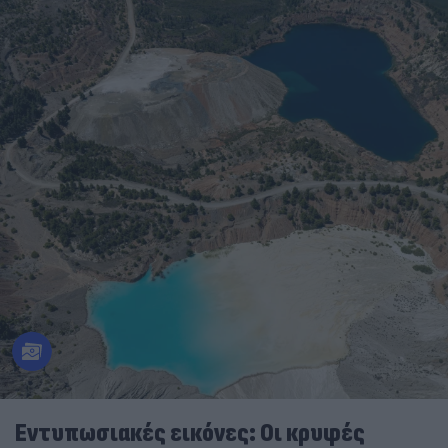
Εντυπωσιακές εικόνες: Οι κρυφές