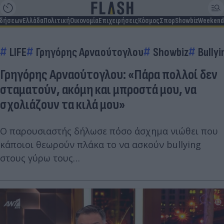
ιδήσεων
Ελλάδα
Πολιτική
Οικονομία
Επιχειρήσεις
Κόσμος
Σπορ
Showbiz
Weekend
LIFE
Γρηγόρης Αρναούτογλου
Showbiz
Bullyi
Γρηγόρης Αρναούτογλου: «Πάρα πολλοί δεν
σταματούν, ακόμη και μπροστά μου, να
σχολιάζουν τα κιλά μου»
Ο παρουσιαστής δήλωσε πόσο άσχημα νιώθει που
κάποιοι θεωρούν πλάκα το να ασκούν bullying
στους γύρω τους…