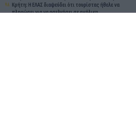
Κρήτη: Η ΕΛΑΣ διαψεύδει ότι τουρίστας ήθελε να
πληρώσει για να ασελγήσει σε ανήλικη