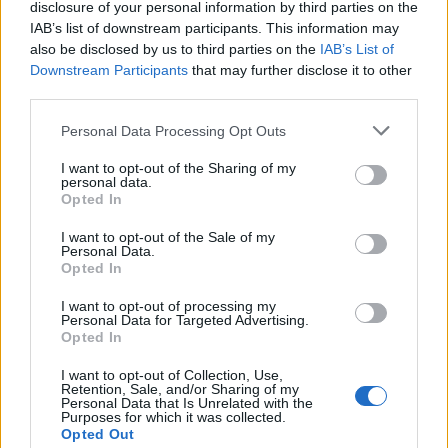
disclosure of your personal information by third parties on the
Το αυξημένο σωματικό βάρος συνδέεται με
IAB’s list of downstream participants. This information may
ορμονικές μεταβολές, μεταβολικές διαταραχές και
also be disclosed by us to third parties on the
IAB’s List of
Downstream Participants
that may further disclose it to other
χρόνια φλεγμονή, παράγοντες που μπορούν να
third parties.
ευνοήσουν την ανάπτυξη κακοήθειας.
Please note that this website/app uses one or more Google
Personal Data Processing Opt Outs
services and may gather and store information including but
Τα φάρμακα GLP-1 συμβάλλουν στην απώλεια
not limited to your visit or usage behaviour. You may click to
I want to opt-out of the Sharing of my
personal data.
βάρους, αλλά φαίνεται ότι η δράση τους δεν
grant or deny consent to Google and its third-party tags to
Opted In
use your data for below specified purposes in below Google
περιορίζεται μόνο στη ζυγαριά.
consent section.
I want to opt-out of the Sale of my
Personal Data.
Opted In
Ο ρόλος της φλεγμονής
I want to opt-out of processing my
Ένα από τα πιο ενδιαφέροντα σημεία της έρευνας
Personal Data for Targeted Advertising.
Opted In
αφορά τη χρόνια χαμηλού βαθμού φλεγμονή, μια
κατάσταση που οι επιστήμονες θεωρούν ότι μπορεί
I want to opt-out of Collection, Use,
Retention, Sale, and/or Sharing of my
να συμμετέχει στην ανάπτυξη πολλών μορφών
Personal Data that Is Unrelated with the
Purposes for which it was collected.
καρκίνου.
Opted Out