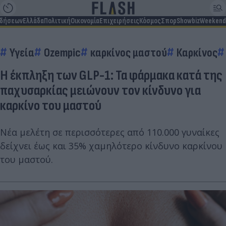
ιδήσεων
Ελλάδα
Πολιτική
Οικονομία
Επιχειρήσεις
Κόσμος
Σπορ
Showbiz
Weekend
Υγεία
Ozempic
καρκίνος μαστού
Καρκίνος
Η έκπληξη των GLP-1: Τα φάρμακα κατά της
παχυσαρκίας μειώνουν τον κίνδυνο για
καρκίνο του μαστού
Νέα μελέτη σε περισσότερες από 110.000 γυναίκες
δείχνει έως και 35% χαμηλότερο κίνδυνο καρκίνου
του μαστού.