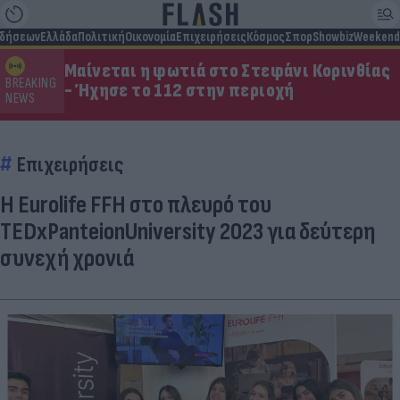
ιδήσεων
Ελλάδα
Πολιτική
Οικονομία
Επιχειρήσεις
Κόσμος
Σπορ
Showbiz
Weekend
Μαίνεται η φωτιά στο Στεφάνι Κορινθίας
BREAKING
- Ήχησε το 112 στην περιοχή
NEWS
Επιχειρήσεις
Η Eurolife FFH στο πλευρό του
TEDxPanteionUniversity 2023 για δεύτερη
συνεχή χρονιά