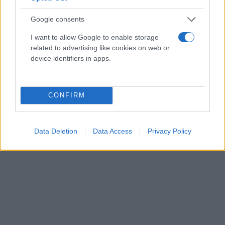
νέους να καταφέρουν περισσότερα καθημερινά. Γι’
αυτό και έχει αγκαλιάσει τα TEDx events μεγάλων
Google consents
πανεπιστημιακών ιδρυμάτων της χώρας μας, που
I want to allow Google to enable storage
διοργανώνουν οι ίδιοι οι φοιτητές, στηρίζοντάς
related to advertising like cookies on web or
τους ουσιαστικά σε αυτό τους το εγχείρημα.
device identifiers in apps.
CONFIRM
Data Deletion
Data Access
Privacy Policy