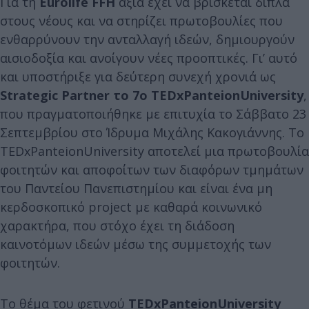
Για τη
Eurolife FFH
αξία έχει να βρίσκεται δίπλα
στους νέους και να στηρίζει πρωτοβουλίες που
ενθαρρύνουν την ανταλλαγή ιδεών, δημιουργούν
αισιοδοξία και ανοίγουν νέες προοπτικές. Γι’ αυτό
και υποστήριξε για δεύτερη συνεχή χρονιά ως
Strategic Partner το 7ο TEDxPanteionUniversity
,
που πραγματοποιήθηκε με επιτυχία το Σάββατο 23
Σεπτεμβρίου στο Ίδρυμα Μιχάλης Κακογιάννης. Το
TEDxPanteionUniversity αποτελεί μια πρωτοβουλία
φοιτητών και αποφοίτων των διαφόρων τμημάτων
του Παντείου Πανεπιστημίου και είναι ένα μη
κερδοσκοπικό project με καθαρά κοινωνικό
χαρακτήρα, που στόχο έχει τη διάδοση
καινοτόμων ιδεών μέσω της συμμετοχής των
φοιτητών.
Το θέμα του φετινού
TEDxPanteionUniversity