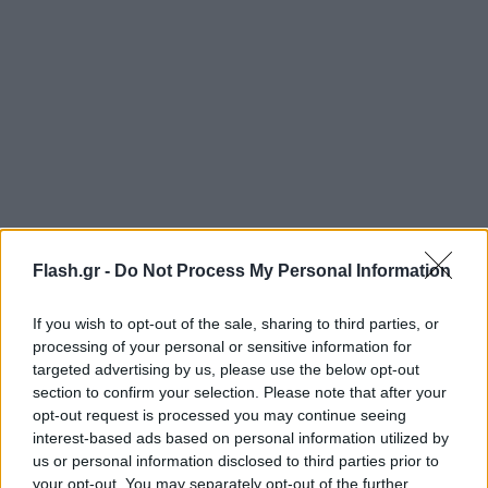
Όπως κάθε χρόνο, το φετινό πρόγραμμα του
Flash.gr -
Do Not Process My Personal Information
TEDxPanteionUniversity
ήταν πλούσιο από
ομιλίες με speakers από διάφορους κλάδους. Η
If you wish to opt-out of the sale, sharing to third parties, or
processing of your personal or sensitive information for
διατροφολόγος και κλινική διαιτολόγος Θέκλα
targeted advertising by us, please use the below opt-out
Γκιώνη, η fitness expert και online coach Ρεγγίνα
section to confirm your selection. Please note that after your
Μακέδου, η αρχιτέκτονας και περιβαλλοντική
opt-out request is processed you may continue seeing
interest-based ads based on personal information utilized by
ακτιβίστρια Αναστασία Σκόπα, η Διδάκτωρ Μαρία
us or personal information disclosed to third parties prior to
Κωλέτση, ο καθηγητής Κωνσταντίνος Κοσκινάς, ο
your opt-out. You may separately opt-out of the further