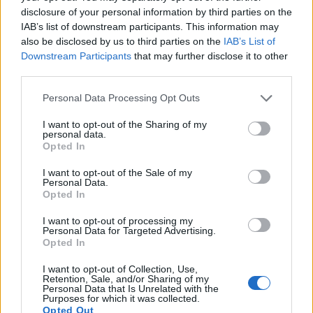
ερευνητής του blockchain Σταμάτης Παπαγγέλου, η
disclosure of your personal information by third parties on the
δημιουργός κοσμημάτων Ελίνα Κακούρου, η
IAB’s list of downstream participants. This information may
also be disclosed by us to third parties on the
IAB’s List of
ψυχολόγος Ανδριάνα Νικολούλια και η ηθοποιός
Downstream Participants
that may further disclose it to other
και τραγουδίστρια Idra kayne, μοιράστηκαν με το
third parties.
κοινό ιστορίες και ιδέες που αξίζει να διαδοθούν
Please note that this website/app uses one or more Google
Personal Data Processing Opt Outs
γύρω από τη φετινή θεματική. Παρουσιαστής της
services and may gather and store information including but
διοργάνωσης ήταν ο Γιώργος Λέντζας, ενώ
not limited to your visit or usage behaviour. You may click to
I want to opt-out of the Sharing of my
personal data.
επιπλέον πραγματοποιήθηκαν informative
grant or deny consent to Google and its third-party tags to
Opted In
use your data for below specified purposes in below Google
workshops στα διαλείμματα των ομιλιών, μοναδικά
consent section.
I want to opt-out of the Sale of my
performances από τους GET AP και MONOZIM,
Personal Data.
Opted In
infosessions από σημαντικές μη κερδοσκοπικές
οργανώσεις, καθώς και ένα after party μετά το
I want to opt-out of processing my
Personal Data for Targeted Advertising.
τέλος των ομιλιών.
Opted In
I want to opt-out of Collection, Use,
Για την
Eurolife FFH
αξία έχει να υποστηρίζει
Retention, Sale, and/or Sharing of my
Personal Data that Is Unrelated with the
φρέσκες πρωτοβουλίες που ενδυναμώνουν τους
Purposes for which it was collected.
Opted Out