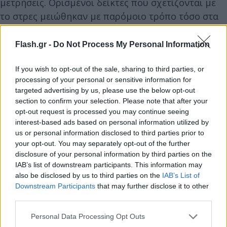
μετρήσεις. Ορισμένοι δείκτες που σχετίζονται με
το στρες μειώθηκαν με παρόμοιο τρόπο τόσο στα
φυσικά όσο και στα αστικά βίντεο. Ωστόσο, άλλοι
δείκτες που συνδέονται με το παρασυμπαθητικό
Flash.gr -
Do Not Process My Personal Information
νευρικό σύστημα – το σύστημα που βοηθά το σώμα
να «ηρεμεί» και να επανέρχεται μετά από ένταση –
If you wish to opt-out of the sale, sharing to third parties, or
processing of your personal or sensitive information for
έδειξαν ότι το δάσος προκάλεσε ταχύτερη αρχική
targeted advertising by us, please use the below opt-out
χαλάρωση.
section to confirm your selection. Please note that after your
opt-out request is processed you may continue seeing
interest-based ads based on personal information utilized by
Οι ερευνητές εξηγούν ότι το παρασυμπαθητικό
us or personal information disclosed to third parties prior to
σύστημα λειτουργεί σαν το «φρένο» του
your opt-out. You may separately opt-out of the further
οργανισμού μετά από μια κατάσταση συναγερμού.
disclosure of your personal information by third parties on the
IAB’s list of downstream participants. This information may
Όταν ενεργοποιείται, μειώνεται η ένταση και το
also be disclosed by us to third parties on the
IAB’s List of
σώμα επιστρέφει σταδιακά σε κατάσταση ηρεμίας.
Downstream Participants
that may further disclose it to other
Η μελέτη δείχνει ότι η θέαση φυσικών τοπίων,
third parties.
ιδιαίτερα ενός ήρεμου δάσους, φαίνεται να
Please note that this website/app uses one or more Google
Personal Data Processing Opt Outs
διευκολύνει αυτή τη διαδικασία.
services and may gather and store information including but