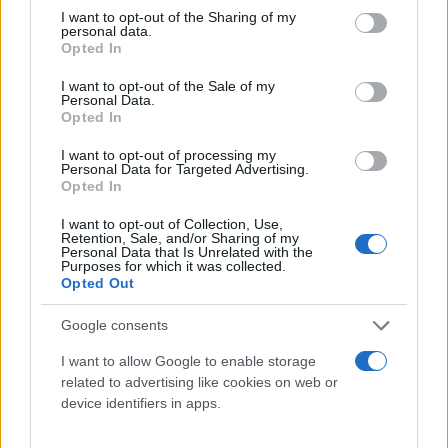
not limited to your visit or usage behaviour. You may click to
I want to opt-out of the Sharing of my
personal data.
grant or deny consent to Google and its third-party tags to
Γιατί το δάσος λειτούργησε καλύτερα από το
Opted In
use your data for below specified purposes in below Google
ρυάκι
consent section.
I want to opt-out of the Sale of my
Personal Data.
Opted In
Ένα από τα πιο ενδιαφέροντα ευρήματα ήταν ότι
δεν λειτούργησαν όλα τα φυσικά τοπία με τον ίδιο
I want to opt-out of processing my
Personal Data for Targeted Advertising.
τρόπο. Το βίντεο με το δάσος συνδέθηκε με
Opted In
σαφέστερη φυσιολογική χαλάρωση, ενώ το βίντεο
I want to opt-out of Collection, Use,
με το ρυάκι δεν είχε το ίδιο αποτέλεσμα. Οι
Retention, Sale, and/or Sharing of my
Personal Data that Is Unrelated with the
επιστήμονες εκτιμούν ότι ίσως έπαιξε ρόλο ο
Purposes for which it was collected.
Opted Out
έντονος ήχος του νερού, ο οποίος μπορεί να
λειτούργησε περισσότερο ως θόρυβος παρά ως
Google consents
χαλαρωτικός ήχος.
I want to allow Google to enable storage
related to advertising like cookies on web or
device identifiers in apps.