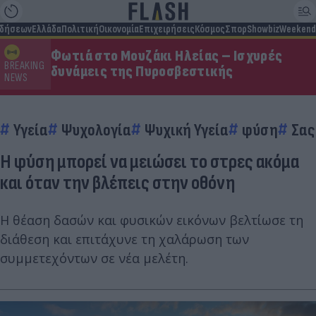
ιδήσεων
Ελλάδα
Πολιτική
Οικονομία
Επιχειρήσεις
Κόσμος
Σπορ
Showbiz
Weekend
Φωτιά στο Μουζάκι Ηλείας – Ισχυρές
BREAKING
δυνάμεις της Πυροσβεστικής
NEWS
Υγεία
Ψυχολογία
Ψυχική Υγεία
φύση
Σας
Η φύση μπορεί να μειώσει το στρες ακόμα
και όταν την βλέπεις στην οθόνη
Η θέαση δασών και φυσικών εικόνων βελτίωσε τη
διάθεση και επιτάχυνε τη χαλάρωση των
συμμετεχόντων σε νέα μελέτη.