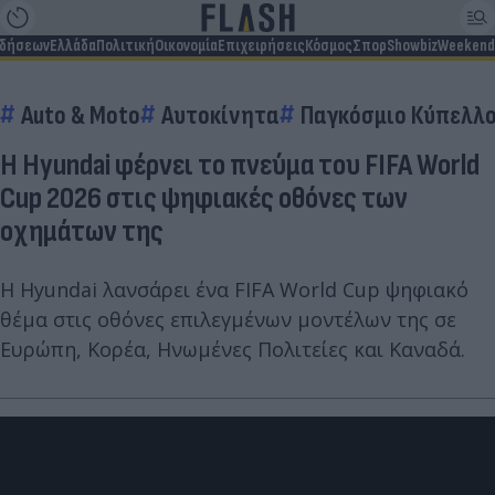
ιδήσεων
Ελλάδα
Πολιτική
Οικονομία
Επιχειρήσεις
Κόσμος
Σπορ
Showbiz
Weekend
Auto & Moto
Αυτοκίνητα
Παγκόσμιο Κύπελλ
Η Hyundai φέρνει το πνεύμα του FIFA World
Cup 2026 στις ψηφιακές οθόνες των
οχημάτων της
Η Hyundai λανσάρει ένα FIFA World Cup ψηφιακό
θέμα στις οθόνες επιλεγμένων μοντέλων της σε
Ευρώπη, Κορέα, Ηνωμένες Πολιτείες και Καναδά.