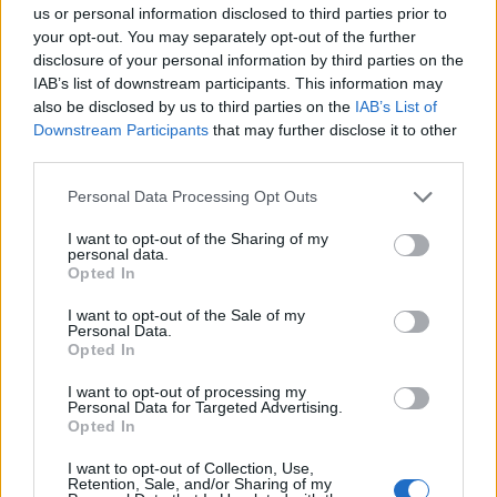
us or personal information disclosed to third parties prior to
Παγκοσμίου Κυπέλλου
μέσα από
your opt-out. You may separately opt-out of the further
εξατομικευμένες λειτουργίες. Μέσα από αυτή τη
disclosure of your personal information by third parties on the
συνεργασία, η Hyundai Motor παρουσιάζει τις
IAB’s list of downstream participants. This information may
διευρυμένες δυνατότητες των οχημάτων που
also be disclosed by us to third parties on the
IAB’s List of
Downstream Participants
that may further disclose it to other
βασίζονται σε λογισμικό.
third parties.
Please note that this website/app uses one or more Google
Personal Data Processing Opt Outs
Πώς μπορούν οι πελάτες να αποκτήσουν το
services and may gather and store information including but
Display Theme;
not limited to your visit or usage behaviour. You may click to
I want to opt-out of the Sharing of my
personal data.
grant or deny consent to Google and its third-party tags to
Opted In
use your data for below specified purposes in below Google
Το Display Theme του FIFA World Cup 2026 είναι
consent section.
I want to opt-out of the Sale of my
ήδη
διαθέσιμο για δωρεάν λήψη έως τις 19
Personal Data.
Οκτωβρίου 2026.
Opted In
Τρόπος λήψης :
Οι χρήστες μπορούν να
I want to opt-out of processing my
κατεβάσουν το Display Theme από το Bluelink
Personal Data for Targeted Advertising.
Opted In
Store μέσω της εφαρμογής myHyundai.
Συμβατά οχήματα:
Διατίθεται σε επιλεγμένα
I want to opt-out of Collection, Use,
Retention, Sale, and/or Sharing of my