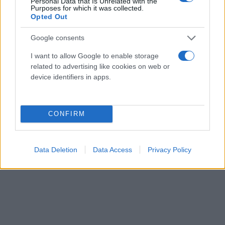
μοντέλα της Hyundai, όπως τα TUCSON, SANTA FE,
Personal Data that Is Unrelated with the
Purposes for which it was collected.
IONIQ 5 και τα all-new NEXO, IONIQ 9 και PALISADE.
Opted Out
Google consents
Περισσότερες πληροφορίες για το design, τα
I want to allow Google to enable storage
συμβατά μοντέλα και τη διαδικασία λήψης
related to advertising like cookies on web or
υπάρχουν διαθέσιμες στο Bluelink Store.
device identifiers in apps.
CONFIRM
Data Deletion
Data Access
Privacy Policy