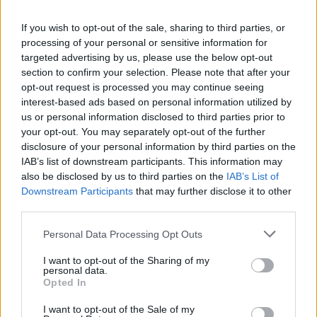
If you wish to opt-out of the sale, sharing to third parties, or
processing of your personal or sensitive information for
targeted advertising by us, please use the below opt-out
section to confirm your selection. Please note that after your
opt-out request is processed you may continue seeing
interest-based ads based on personal information utilized by
us or personal information disclosed to third parties prior to
Οι επιμέρους δράσεις που πραγματοποιεί η ΙΚΕΑ
your opt-out. You may separately opt-out of the further
disclosure of your personal information by third parties on the
διαχρονικά, επισφραγίζουν τη δέσμευσή της να
IAB’s list of downstream participants. This information may
βρίσκεται πάντα δίπλα στις κοινωνίες που
also be disclosed by us to third parties on the
IAB’s List of
δραστηριοποιείται ενισχύοντας τους ανθρώπους
Downstream Participants
that may further disclose it to other
third parties.
που βρίσκονται σε ανάγκη.
Please note that this website/app uses one or more Google
Personal Data Processing Opt Outs
services and may gather and store information including but
Συγκεκριμένα, η ΙΚΕΑ σε συνεργασία με τη ΜΚΟ
not limited to your visit or usage behaviour. You may click to
I want to opt-out of the Sharing of my
«Μπορούμε» έχει διαθέσει από το 2012
personal data.
grant or deny consent to Google and its third-party tags to
Opted In
περισσότερες από 700.000 μερίδες φαγητού από τα
use your data for below specified purposes in below Google
consent section.
εστιατόρια των καταστημάτων ΙΚΕΑ στην Ελλάδα
I want to opt-out of the Sale of my