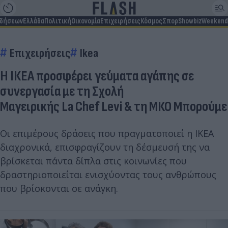
ιδήσεων
Ελλάδα
Πολιτική
Οικονομία
Επιχειρήσεις
Κόσμος
Σπορ
Showbiz
Weekend
Επιχειρήσεις
Ikea
Η ΙΚΕΑ προσφέρει γεύματα αγάπης σε
συνεργασία με τη Σχολή
Μαγειρικής La Chef Levi & τη ΜΚΟ Μπορούμε
Οι επιμέρους δράσεις που πραγματοποιεί η ΙΚΕΑ
διαχρονικά, επισφραγίζουν τη δέσμευσή της να
βρίσκεται πάντα δίπλα στις κοινωνίες που
δραστηριοποιείται ενισχύοντας τους ανθρώπους
που βρίσκονται σε ανάγκη.