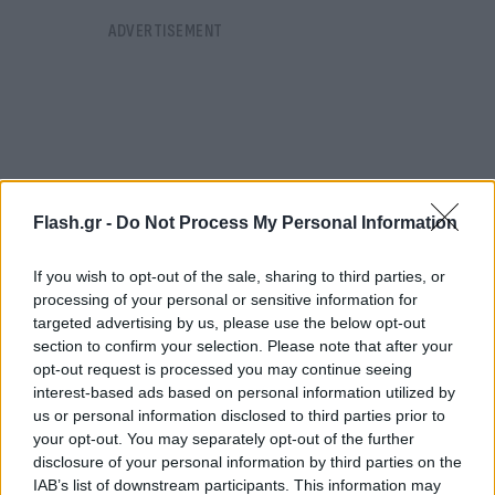
Flash.gr -
Do Not Process My Personal Information
If you wish to opt-out of the sale, sharing to third parties, or
processing of your personal or sensitive information for
targeted advertising by us, please use the below opt-out
section to confirm your selection. Please note that after your
opt-out request is processed you may continue seeing
interest-based ads based on personal information utilized by
Εδώ υπάρχει σίγουρα «δάκτυλος» Θανάση
us or personal information disclosed to third parties prior to
Αυγερινού. Γιατί άλλος που να ξέρει για «κύκλους»
your opt-out. You may separately opt-out of the further
disclosure of your personal information by third parties on the
κτλ σε πολιτικό κόμμα, σίγουρα δεν υπάρχει στην
IAB’s list of downstream participants. This information may