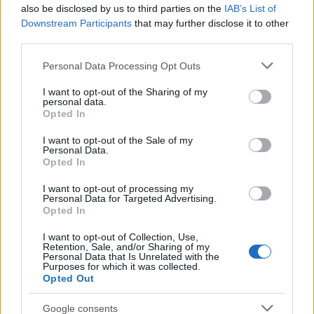
«Ελπίδα για τη Δημοκρατία».
also be disclosed by us to third parties on the
IAB’s List of
Downstream Participants
that may further disclose it to other
third parties.
Οπότε ας κάνουμε μια λογική υπόθεση:
Please note that this website/app uses one or more Google
Personal Data Processing Opt Outs
services and may gather and store information including but
Ο Λιάγκας σχολιάζει- καθημερινά - την
not limited to your visit or usage behaviour. You may click to
I want to opt-out of the Sharing of my
personal data.
Καρυστιανού (για να φτιάξει και τα νούμερα) και ο
grant or deny consent to Google and its third-party tags to
Opted In
use your data for below specified purposes in below Google
Αυγερινός, ο Θανάσης, ανοίγει μανιέρα και απαντά
consent section.
I want to opt-out of the Sale of my
σε όλα τα κανάλια και τις εκπομπές που
Personal Data.
διατυπώνουν ερωτήματα ή αιχμές για το νέο
Opted In
κόμμα.
I want to opt-out of processing my
Personal Data for Targeted Advertising.
Opted In
I want to opt-out of Collection, Use,
Retention, Sale, and/or Sharing of my
Personal Data that Is Unrelated with the
Purposes for which it was collected.
Opted Out
Google consents