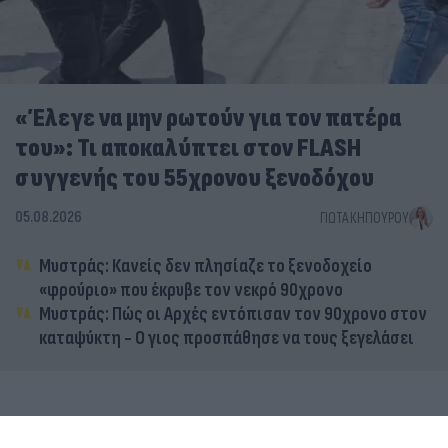
«Έλεγε να μην ρωτούν για τον πατέρα
του»: Τι αποκαλύπτει στον FLASH
συγγενής του 55χρονου ξενοδόχου
05.08.2026
ΓΙΏΤΑ ΚΗΠΟΥΡΟΎ
Μυστράς: Κανείς δεν πλησίαζε το ξενοδοχείο
«φρούριο» που έκρυβε τον νεκρό 90χρονο
Μυστράς: Πώς οι Αρχές εντόπισαν τον 90χρονο στον
καταψύκτη - Ο γιος προσπάθησε να τους ξεγελάσει