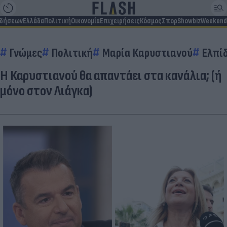
ιδήσεων
Ελλάδα
Πολιτική
Οικονομία
Επιχειρήσεις
Κόσμος
Σπορ
Showbiz
Weekend
Γνώμες
Πολιτική
Μαρία Καρυστιανού
Ελπί
Η Καρυστιανού θα απαντάει στα κανάλια; (ή
μόνο στον Λιάγκα)