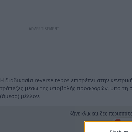
Η διαδικασία reverse repos επιτρέπει στην κεντρι
τράπεζες μέσω της υποβολής προσφορών, υπό τη σ
(άμεσο) μέλλον.
Κάνε κλικ και δες περισσότ