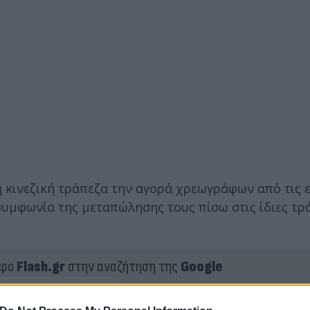
κή κινεζική τράπεζα την αγορά χρεωγράφων από τις 
υμφωνία της μεταπώλησης τους πίσω στις ίδιες τρ
ερο
Flash.gr
στην αναζήτηση της
Google