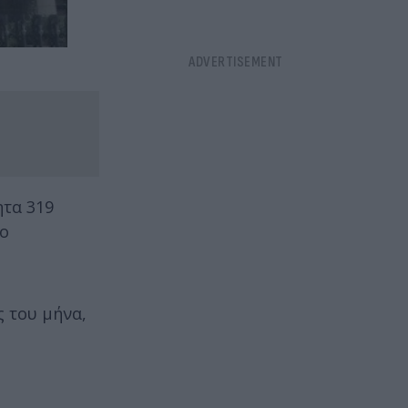
ητα 319
δο
ς του μήνα,