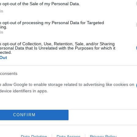
o opt-out of the Sale of my Personal Data.
In
Skin dysmorphia: Όταν η ε
«τέλειο» δέρμα αποτελεί
ός στην παρουσίαση του
to opt-out of processing my Personal Data for Targeted
ing.
ψυχικής υγείας
άδες κόσμου στο γήπεδο
In
σπόρ (video)
o opt-out of Collection, Use, Retention, Sale, and/or Sharing
ersonal Data that Is Unrelated with the Purposes for which it
lected.
Out
consents
o allow Google to enable storage related to advertising like cookies on
evice identifiers in apps.
CONFIRM
ίρνουμε το χαμένο βάρος;
βιολογικού
σμού μας
Data Deletion
Data Access
Privacy Policy