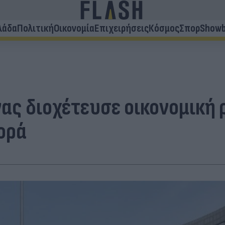
λάδα
Πολιτική
Οικονομία
Επιχειρήσεις
Κόσμος
Σπορ
Showb
νας διοχέτευσε οικονομική 
ορά