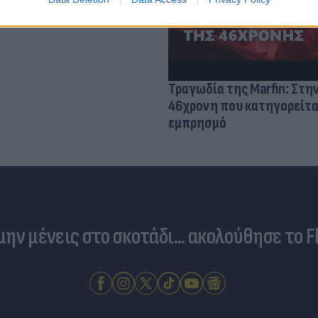
Τραγωδία της Marfin: Στη
46χρονη που κατηγορείτα
εμπρησμό
 μην μένεις στο σκοτάδι... ακολούθησε το F