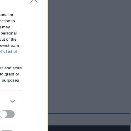
sonal or
ection to
ou may
 personal
out of the
 downstream
B’s List of
er and store
to grant or
ed purposes