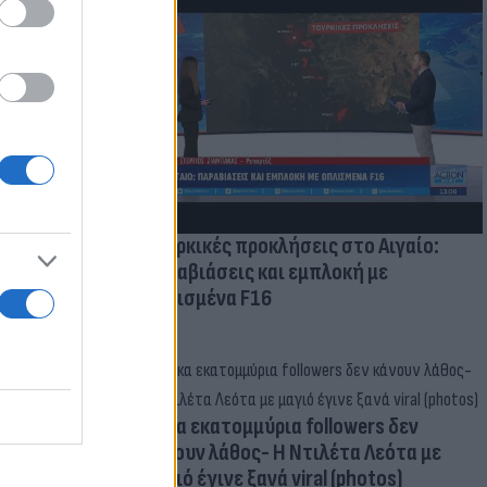
μμονή με το
 πρόβλημα
Τουρκικές προκλήσεις στο Αιγαίο:
Παραβιάσεις και εμπλοκή με
οπλισμένα F16
Δέκα εκατομμύρια followers δεν
κάνουν λάθος- Η Ντιλέτα Λεότα με
μαγιό έγινε ξανά viral (photos)