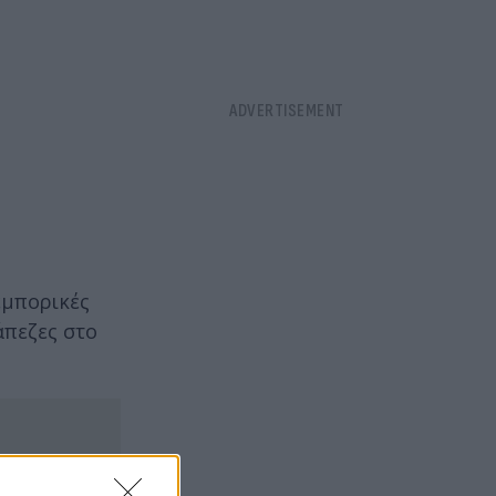
εμπορικές
άπεζες στο