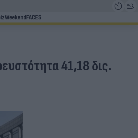
iz
Weekend
FACES
ρευστότητα 41,18 δις.