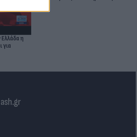
ν Ελλάδα η
ι για
lash.gr