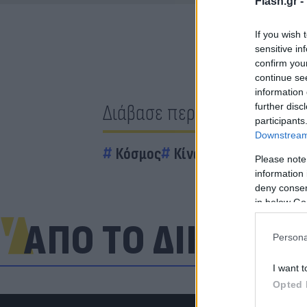
Flash.gr -
If you wish 
sensitive in
confirm you
continue se
information 
Διάβασε περισσότερα
further disc
participants
Downstream 
Κόσμος
Κίνα
Please note
information 
deny consent
in below Go
ΑΠΟ ΤΟ ΔΙΚΤΥΟ
Persona
I want t
Opted 