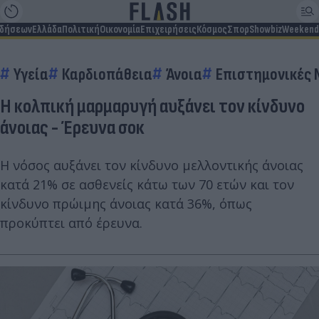
ιδήσεων
Ελλάδα
Πολιτική
Οικονομία
Επιχειρήσεις
Κόσμος
Σπορ
Showbiz
Weekend
Υγεία
Καρδιοπάθεια
Άνοια
Επιστημονικές 
Η κολπική μαρμαρυγή αυξάνει τον κίνδυνο
άνοιας - Έρευνα σοκ
Η νόσος αυξάνει τον κίνδυνο μελλοντικής άνοιας
κατά 21% σε ασθενείς κάτω των 70 ετών και τον
κίνδυνο πρώιμης άνοιας κατά 36%, όπως
προκύπτει από έρευνα.