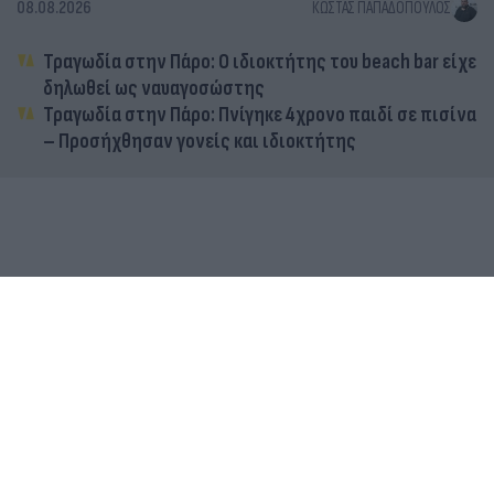
08.08.2026
ΚΏΣΤΑΣ ΠΑΠΑΔΌΠΟΥΛΟΣ
Τραγωδία στην Πάρο: Ο ιδιοκτήτης του beach bar είχε
δηλωθεί ως ναυαγοσώστης
Τραγωδία στην Πάρο: Πνίγηκε 4χρονο παιδί σε πισίνα
– Προσήχθησαν γονείς και ιδιοκτήτης