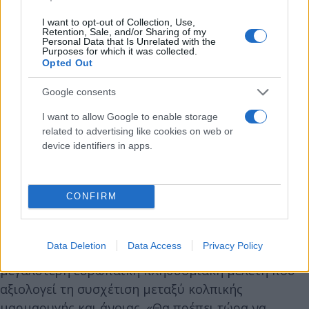
I want to opt-out of Collection, Use,
Retention, Sale, and/or Sharing of my
Personal Data that Is Unrelated with the
Purposes for which it was collected.
Opted Out
Google consents
I want to allow Google to enable storage
related to advertising like cookies on web or
device identifiers in apps.
CONFIRM
Data Deletion
Data Access
Privacy Policy
Οι ερευνητές επισημαίνουν ότι πρόκειται για τη
μεγαλύτερη ευρωπαϊκή πληθυσμιακή μελέτη που
αξιολογεί τη συσχέτιση μεταξύ κολπικής
μαρμαρυγής και άνοιας. «Θα πρέπει τώρα να