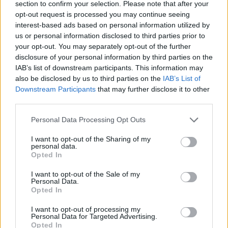
section to confirm your selection. Please note that after your
την άνοια πρώιμης έναρξης, καθώς η κολπική
opt-out request is processed you may continue seeing
μαρμαρυγή αυξάνει τον κίνδυνο κατά 36%.
interest-based ads based on personal information utilized by
Αντίθετα, στους ασθενείς ηλικίας άνω των 70 ετών
us or personal information disclosed to third parties prior to
δεν διαπιστώθηκε καμία συσχέτιση μεταξύ
your opt-out. You may separately opt-out of the further
disclosure of your personal information by third parties on the
κολπικής μαρμαρυγής και άνοιας.
IAB’s list of downstream participants. This information may
also be disclosed by us to third parties on the
IAB’s List of
Downstream Participants
that may further disclose it to other
third parties.
Please note that this website/app uses one or more Google
Personal Data Processing Opt Outs
services and may gather and store information including but
not limited to your visit or usage behaviour. You may click to
I want to opt-out of the Sharing of my
personal data.
grant or deny consent to Google and its third-party tags to
Opted In
use your data for below specified purposes in below Google
consent section.
I want to opt-out of the Sale of my
Personal Data.
Opted In
I want to opt-out of processing my
Personal Data for Targeted Advertising.
Opted In