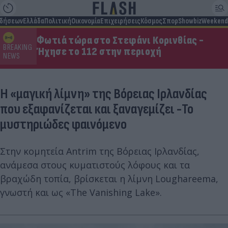
ιδήσεων
Ελλάδα
Πολιτική
Οικονομία
Επιχειρήσεις
Κόσμος
Σπορ
Showbiz
Weekend
Φωτιά τώρα στο Στεφάνι Κορινθίας -
BREAKING
Ήχησε το 112 στην περιοχή
NEWS
Η «μαγική λίμνη» της Βόρειας Ιρλανδίας
που εξαφανίζεται και ξαναγεμίζει -Το
μυστηριώδες φαινόμενο
Στην κομητεία Antrim της Βόρειας Ιρλανδίας,
ανάμεσα στους κυματιστούς λόφους και τα
βραχώδη τοπία, βρίσκεται η λίμνη Loughareema,
γνωστή και ως «The Vanishing Lake».