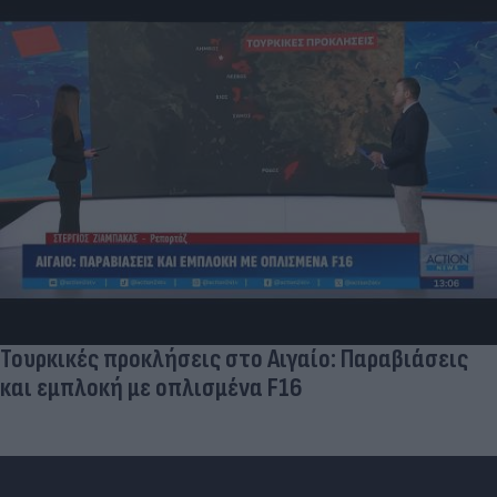
«Στην pole position για Κωνσταντέλια η
Ντόρτμουντ»