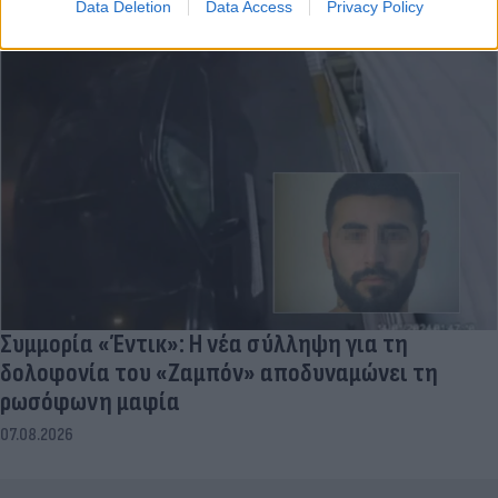
07.08.2026
Data Deletion
Data Access
Privacy Policy
Συμμορία «Έντικ»: Η νέα σύλληψη για τη
δολοφονία του «Ζαμπόν» αποδυναμώνει τη
ρωσόφωνη μαφία
07.08.2026