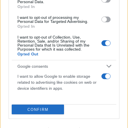
σκότωσε τους παππούδες του πριν ανοίξει πυρ
Personal Data.
Opted In
στο σχολείο
I want to opt-out of processing my
07.08.2026
Personal Data for Targeted Advertising.
Opted In
I want to opt-out of Collection, Use,
Retention, Sale, and/or Sharing of my
Personal Data that Is Unrelated with the
Purposes for which it was collected.
Opted Out
Google consents
I want to allow Google to enable storage
related to advertising like cookies on web or
device identifiers in apps.
WSJ: Οι ΗΠΑ εξετάζουν το σενάριο περιορισμένης
CONFIRM
ρωσικής επίθεσης για να «δοκιμάσει» ο Πούτιν
το ΝΑΤΟ