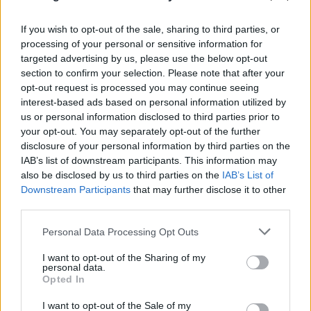
If you wish to opt-out of the sale, sharing to third parties, or
processing of your personal or sensitive information for
Υπόθεση Marfin: Προθεσμία για να απολογηθεί
targeted advertising by us, please use the below opt-out
την ερχόμενη Τρίτη πήρε η 46χρονη
section to confirm your selection. Please note that after your
opt-out request is processed you may continue seeing
07.08.2026
interest-based ads based on personal information utilized by
us or personal information disclosed to third parties prior to
your opt-out. You may separately opt-out of the further
disclosure of your personal information by third parties on the
IAB’s list of downstream participants. This information may
also be disclosed by us to third parties on the
IAB’s List of
Downstream Participants
that may further disclose it to other
third parties.
Please note that this website/app uses one or more Google
Personal Data Processing Opt Outs
services and may gather and store information including but
not limited to your visit or usage behaviour. You may click to
I want to opt-out of the Sharing of my
personal data.
grant or deny consent to Google and its third-party tags to
Opted In
use your data for below specified purposes in below Google
Ταϊλάνδη: Το χρονικό του μακελειού - Μαθητής
consent section.
I want to opt-out of the Sale of my