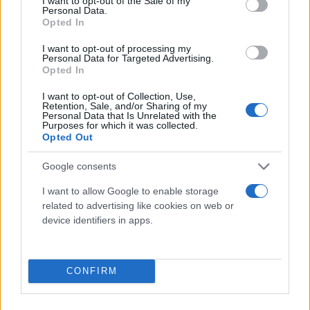
I want to opt-out of the Sale of my
Personal Data.
Team,
Opted In
I want to opt-out of processing my
We are beginning the most significant restructure
Personal Data for Targeted Advertising.
Opted In
in XBOX history. After careful consideration, I've
made the difficult decision to reduce our team by
I want to opt-out of Collection, Use,
Retention, Sale, and/or Sharing of my
approximately 3,200 throughout FY27. This will
Personal Data that Is Unrelated with the
Purposes for which it was collected.
include…
Opted Out
— ASHA (@asha_shar)
July 6, 2026
Google consents
Επιπτώσεις για τη βιομηχανία και τους παίκτες
I want to allow Google to enable storage
related to advertising like cookies on web or
device identifiers in apps.
Για το οικοσύστημα του XBOX και την ευρύτερη
βιομηχανία, οι κινήσεις αυτές σηματοδοτούν
συνέχιση μιας σκληρής τάσης, με δημιουργικές
CONFIRM
ομάδες να αποψιλώνονται και μικρότερα, πιο
πειραματικά projects να βρίσκονται σε μεγαλύτερο