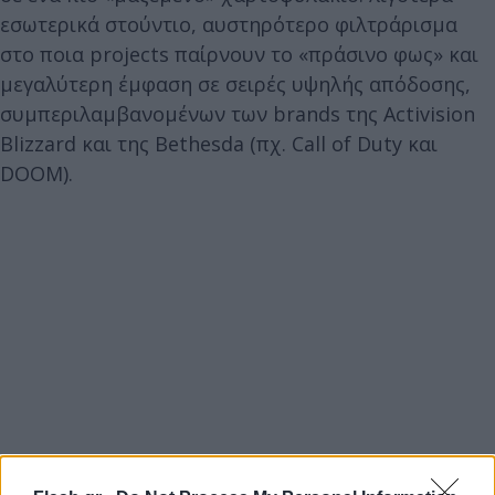
εσωτερικά στούντιο, αυστηρότερο φιλτράρισμα
στο ποια projects παίρνουν το «πράσινο φως» και
μεγαλύτερη έμφαση σε σειρές υψηλής απόδοσης,
συμπεριλαμβανομένων των brands της Activision
Blizzard και της Bethesda (πχ. Call of Duty και
DOOM).