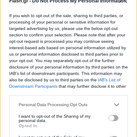
Flash.gr -
Do Not Process My Personal Information
If you wish to opt-out of the sale, sharing to third parties, or
processing of your personal or sensitive information for
targeted advertising by us, please use the below opt-out
section to confirm your selection. Please note that after your
opt-out request is processed you may continue seeing
interest-based ads based on personal information utilized by
us or personal information disclosed to third parties prior to
your opt-out. You may separately opt-out of the further
disclosure of your personal information by third parties on the
IAB’s list of downstream participants. This information may
also be disclosed by us to third parties on the
IAB’s List of
Downstream Participants
that may further disclose it to other
third parties.
Please note that this website/app uses one or more Google
Personal Data Processing Opt Outs
services and may gather and store information including but
not limited to your visit or usage behaviour. You may click to
I want to opt-out of the Sharing of my
personal data.
This is an important email I sent today to all
grant or deny consent to Google and its third-party tags to
Opted In
use your data for below specified purposes in below Google
employees at XBOX:
consent section.