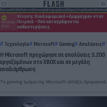
ιδήσεων
Ελλάδα
Πολιτική
Οικονομία
Επιχειρήσεις
Κόσμος
Σπορ
Showbiz
Weekend
Κίνηση: Κυκλοφοριακό «έμφραγμα» στον
Πειραιά - Πού καταγράφονται
BREAKING
καθυστερήσεις
NEWS
Τεχνολογία
Microsoft
Gaming
Απολύσεις
Η Microsoft προχώρησε σε απολύσεις 3.200
εργαζομένων στο XBOX και σε μεγάλη
αναδιάρθρωση
Το gaming τμήμα της Microsoft αλλάζει δραματικά.