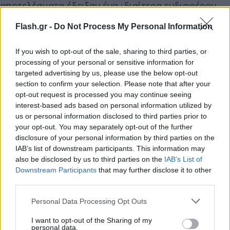
αποτελέσματα έδειξαν ένα ιδιαίτερα ενδιαφέρον
μοτίβο: άτομα που είχαν υποστεί κακοποίηση πριν
Flash.gr -
Do Not Process My Personal Information
από την ηλικία των 13 ετών εμφάνιζαν αυξημένη
δραστηριότητα στον ιππόκαμπο, όταν ο εγκέφαλός
If you wish to opt-out of the sale, sharing to third parties, or
τους επεξεργαζόταν αρνητικά συναισθήματα χωρίς
processing of your personal or sensitive information for
συνειδητή αντίληψη.
targeted advertising by us, please use the below opt-out
section to confirm your selection. Please note that after your
opt-out request is processed you may continue seeing
Ο ιππόκαμπος είναι μια περιοχή του εγκεφάλου
interest-based ads based on personal information utilized by
us or personal information disclosed to third parties prior to
που συνδέεται στενά με τη μνήμη και τη σύνδεση
your opt-out. You may separately opt-out of the further
εμπειριών με συναισθηματικό περιεχόμενο. Οι
disclosure of your personal information by third parties on the
ερευνητές εκτιμούν ότι οι πρώιμες τραυματικές
IAB’s list of downstream participants. This information may
εμπειρίες ίσως «κωδικοποιούνται» βαθιά στον
also be disclosed by us to third parties on the
IAB’s List of
Downstream Participants
that may further disclose it to other
εγκέφαλο και αργότερα ενεργοποιούνται αυτόματα
third parties.
όταν εμφανίζονται αρνητικά ερεθίσματα, ακόμη κι
Please note that this website/app uses one or more Google
αν το άτομο δεν τα αντιλαμβάνεται συνειδητά. Με
Personal Data Processing Opt Outs
services and may gather and store information including but
απλά λόγια, ο εγκέφαλος ίσως συνεχίζει να αντιδρά
not limited to your visit or usage behaviour. You may click to
I want to opt-out of the Sharing of my
personal data.
σε σήματα κινδύνου που θυμίζουν παλαιότερες