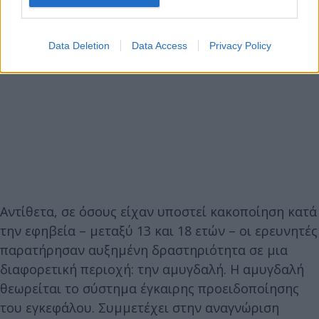
Data Deletion
Data Access
Privacy Policy
Αντίθετα, σε όσους είχαν υποστεί κακοποίηση κατά
την εφηβεία – μεταξύ 13 και 18 ετών – οι ερευνητές
παρατήρησαν αυξημένη δραστηριότητα σε μια
διαφορετική περιοχή: την αμυγδαλή. Η αμυγδαλή
θεωρείται το σύστημα έγκαιρης προειδοποίησης
του εγκεφάλου. Συμμετέχει στην αναγνώριση