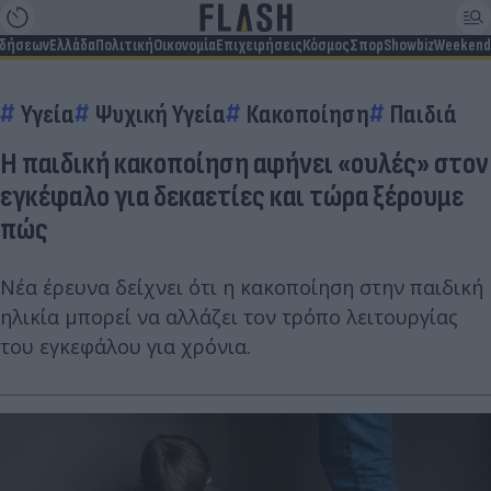
ιδήσεων
Ελλάδα
Πολιτική
Οικονομία
Επιχειρήσεις
Κόσμος
Σπορ
Showbiz
Weekend
Υγεία
Ψυχική Υγεία
Κακοποίηση
Παιδιά
Η παιδική κακοποίηση αφήνει «ουλές» στον
εγκέφαλο για δεκαετίες και τώρα ξέρουμε
πώς
Νέα έρευνα δείχνει ότι η κακοποίηση στην παιδική
ηλικία μπορεί να αλλάζει τον τρόπο λειτουργίας
του εγκεφάλου για χρόνια.