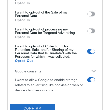
grant or deny consent to Google and its third-party tags to
Opted In
εμπειρίες, ακόμη κι αν το άτομο δεν
use your data for below specified purposes in below Google
consent section.
συνειδητοποιεί ότι συμβαίνει κάτι τέτοιο.
I want to opt-out of the Sale of my
Personal Data.
Opted In
I want to opt-out of processing my
Personal Data for Targeted Advertising.
Opted In
I want to opt-out of Collection, Use,
Retention, Sale, and/or Sharing of my
Personal Data that Is Unrelated with the
Purposes for which it was collected.
Opted Out
Google consents
I want to allow Google to enable storage
related to advertising like cookies on web or
device identifiers in apps.
CONFIRM