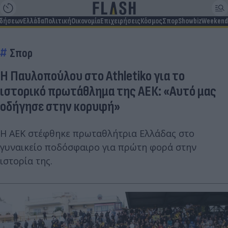
ιδήσεων
Ελλάδα
Πολιτική
Οικονομία
Επιχειρήσεις
Κόσμος
Σπορ
Showbiz
Weekend
Σπορ
Η Παυλοπούλου στο Athletiko για το
ιστορικό πρωτάθλημα της ΑΕΚ: «Αυτό μας
οδήγησε στην κορυφή»
Η ΑΕΚ στέφθηκε πρωταθλήτρια Ελλάδας στο
γυναικείο ποδόσφαιρο για πρώτη φορά στην
ιστορία της.