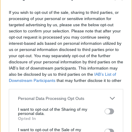
If you wish to opt-out of the sale, sharing to third parties, or
processing of your personal or sensitive information for
targeted advertising by us, please use the below opt-out
section to confirm your selection. Please note that after your
opt-out request is processed you may continue seeing
Τρομακτική ανάλυση για τη φωτιά στην
interest-based ads based on personal information utilized by
Αττικοβοιωτία: Απελευθέρωσε ενέργεια 6
us or personal information disclosed to third parties prior to
your opt-out. You may separately opt-out of the further
ατομικών βομβών Χιροσίμα
disclosure of your personal information by third parties on the
07.08.2026
IAB’s list of downstream participants. This information may
also be disclosed by us to third parties on the
IAB’s List of
Downstream Participants
that may further disclose it to other
third parties.
Please note that this website/app uses one or more Google
Personal Data Processing Opt Outs
services and may gather and store information including but
not limited to your visit or usage behaviour. You may click to
I want to opt-out of the Sharing of my
personal data.
grant or deny consent to Google and its third-party tags to
Opted In
use your data for below specified purposes in below Google
consent section.
I want to opt-out of the Sale of my