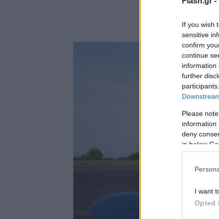
Flash.gr -
If you wish 
sensitive in
confirm you
continue se
information 
further disc
participants
Downstream 
Please note
information 
deny consent
in below Go
Persona
I want t
Opted 