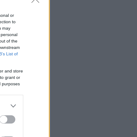
sonal or
ection to
ou may
 personal
out of the
 downstream
B’s List of
er and store
to grant or
ed purposes