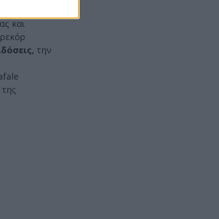
ας και
 ρεκόρ
δόσεις,
την
afale
 της