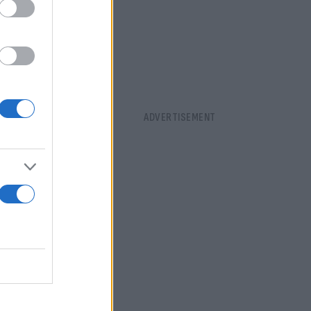
πιχείρηση,
γηση.
Μετά
τας ένα
πριν
μης