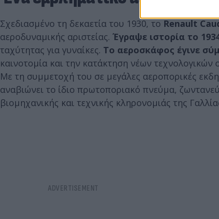
Σχεδιασμένο τη δεκαετία του 1930, το
Renault Cau
αεροδυναμικής αριστείας.
Έγραψε ιστορία το 1934
ταχύτητας για γυναίκες.
Το αεροσκάφος έγινε σύμ
καινοτομία και την κατάκτηση νέων τεχνολογικών 
Με τη συμμετοχή του σε μεγάλες αεροπορικές εκδηλ
αναβιώνει το ίδιο πρωτοποριακό πνεύμα, ζωντανεύ
βιομηχανικής και τεχνικής κληρονομιάς της Γαλλία