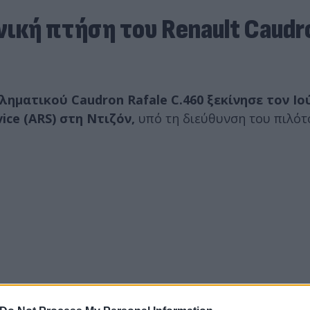
νική πτήση του Renault Caudr
ληματικού Caudron Rafale C.460 ξεκίνησε τον Ιο
ice (ARS) στη Ντιζόν,
υπό τη διεύθυνση του πιλότ