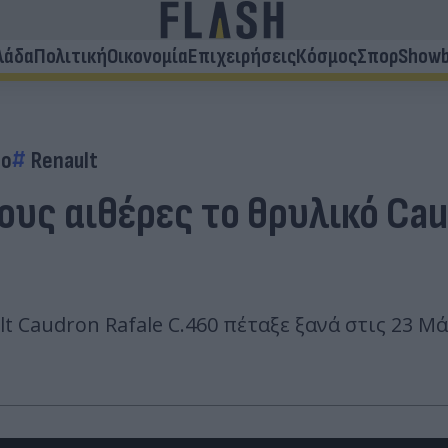
λάδα
Πολιτική
Οικονομία
Επιχειρήσεις
Κόσμος
Σπορ
Showb
το
Renault
ους αιθέρες το θρυλικό Cau
lt Caudron Rafale C.460 πέταξε ξανά στις 23 