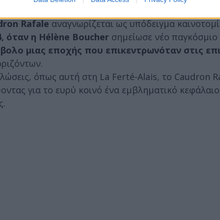
dron Rafale
αναγνωρίζεται ως υπόδειγμα καινοτομί
, όταν η Hélène Boucher
σημείωσε νέο παγκόσμιο
βολο μιας εποχής που επικεντρωνόταν στις επι
οριζόντων.
ώσεις, όπως αυτή στη La Ferté-Alais, το Caudron R
οντας για το ευρύ κοινό ένα εμβληματικό κεφάλαιο
ς.