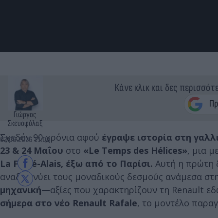
Κάνε κλικ και δες περισσότ
Γιώργος
Σκευοφύλαξ
Σχεδόν 90 χρόνια αφού
έγραψε ιστορία στη γαλλι
02.06.2026 11:00
23 & 24 Μαΐου
στο
«Le Temps des Hélices»
, μια 
La Ferté-Alais, έξω από το Παρίσι.
Αυτή η πρώτη δ
αναδεικνύει τους μοναδικούς δεσμούς ανάμεσα στ
μηχανική
—αξίες που χαρακτηρίζουν τη Renault εδ
σήμερα στο νέο Renault Rafale
, το μοντέλο παρα