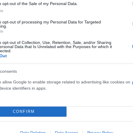
o opt-out of the Sale of my Personal Data.
In
to opt-out of processing my Personal Data for Targeted
ing.
In
o opt-out of Collection, Use, Retention, Sale, and/or Sharing
ersonal Data that Is Unrelated with the Purposes for which it
lected.
Out
ή του στους αιθέρες ήταν μια
μεγάλης κλίμακας ε
consents
 άτρακτο: Το πλαίσιο αποσυναρμολογήθηκε πλήρως,
o allow Google to enable storage related to advertising like cookies on
 πραγματοποιηθεί επιτυχής δοκιμαστική συναρμολό
evice identifiers in apps.
α σειρά επιτυχημένων εκκινήσεων
, σηματοδοτών
τοποιήθηκαν επίσης δοκιμές εδάφους και πτήσης, 
ν έτοιμο να πετάξει ξανά.
CONFIRM
, σύμβολο επιδόσεων και τόλ
Data Deletion
Data Access
Privacy Policy