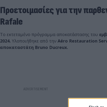
Προετοιμασίες για την παρθε
Rafale
Το εκτεταμένο πρόγραμμα αποκατάστασης του
εμβ
2024.
Υλοποιήθηκε από την
Aéro Restauration Serv
αποκαταστάτη Bruno Ducreux.