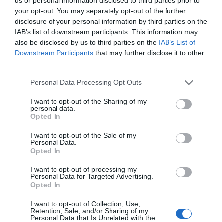
us or personal information disclosed to third parties prior to
your opt-out. You may separately opt-out of the further
disclosure of your personal information by third parties on the
IAB’s list of downstream participants. This information may
also be disclosed by us to third parties on the
IAB’s List of
Downstream Participants
that may further disclose it to other
third parties.
Please note that this website/app uses one or more Google
Personal Data Processing Opt Outs
services and may gather and store information including but
not limited to your visit or usage behaviour. You may click to
I want to opt-out of the Sharing of my
personal data.
grant or deny consent to Google and its third-party tags to
Opted In
use your data for below specified purposes in below Google
consent section.
I want to opt-out of the Sale of my
Personal Data.
Opted In
I want to opt-out of processing my
Personal Data for Targeted Advertising.
Opted In
I want to opt-out of Collection, Use,
Retention, Sale, and/or Sharing of my
Personal Data that Is Unrelated with the
Τότε παραδόθηκαν 25.000 Τούρκοι οπλίτες και