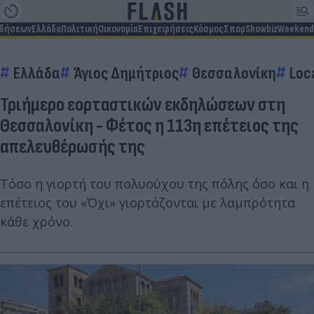
ιδήσεων
Ελλάδα
Πολιτική
Οικονομία
Επιχειρήσεις
Κόσμος
Σπορ
Showbiz
Weekend
Ελλάδα
Άγιος Δημήτριος
Θεσσαλονίκη
Loc
Τριήμερο εορταστικών εκδηλώσεων στη
Θεσσαλονίκη - Φέτος η 113η επέτειος της
απελευθέρωσής της
Τόσο η γιορτή του πολυούχου της πόλης όσο και η
επέτειος του «Όχι» γιορτάζονται με λαμπρότητα
κάθε χρόνο.