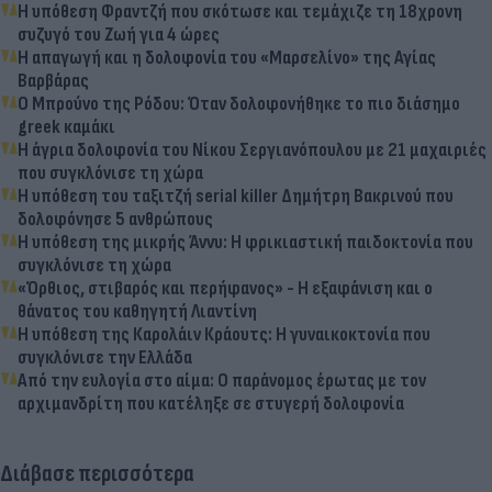
Η υπόθεση Φραντζή που σκότωσε και τεμάχιζε τη 18χρονη
συζυγό του Ζωή για 4 ώρες
Η απαγωγή και η δολοφονία του «Μαρσελίνο» της Αγίας
Βαρβάρας
Ο Μπρούνο της Ρόδου: Όταν δολοφονήθηκε το πιο διάσημο
greek καμάκι
Η άγρια δολοφονία του Νίκου Σεργιανόπουλου με 21 μαχαιριές
που συγκλόνισε τη χώρα
Η υπόθεση του ταξιτζή serial killer Δημήτρη Βακρινού που
δολοφόνησε 5 ανθρώπους
Η υπόθεση της μικρής Άννυ: Η φρικιαστική παιδοκτονία που
συγκλόνισε τη χώρα
«Όρθιος, στιβαρός και περήφανος» - Η εξαφάνιση και ο
θάνατος του καθηγητή Λιαντίνη
Η υπόθεση της Καρολάιν Κράουτς: Η γυναικοκτονία που
συγκλόνισε την Ελλάδα
Από την ευλογία στο αίμα: Ο παράνομος έρωτας με τον
αρχιμανδρίτη που κατέληξε σε στυγερή δολοφονία
Διάβασε περισσότερα