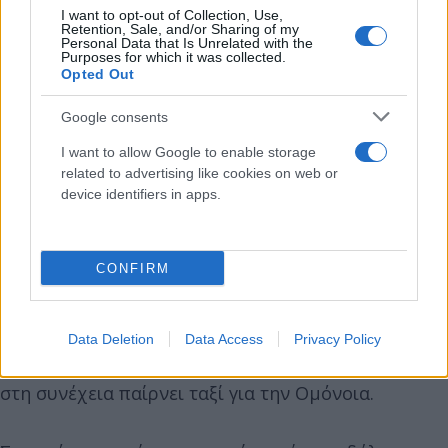
γυρίζει την πλάτη. Εκείνη τότε τραβάει το
I want to opt-out of Collection, Use,
Retention, Sale, and/or Sharing of my
περίστροφο από την τσάντα της και πυροβολεί. Οι
Personal Data that Is Unrelated with the
Purposes for which it was collected.
δύο σφαίρες τον βρίσκουν στο κεφάλι.
Opted Out
Google consents
Αμέσως μετά τη δολοφονία, η 42χρονη
επιβιβάζεται στο μπλε Suzuki του κουνιάδου της
I want to allow Google to enable storage
related to advertising like cookies on web or
και φεύγει τρέχοντας από το σημείο. Υπάλληλοι
device identifiers in apps.
συνεργείου που βρισκόταν στο σημείο
προλαβαίνουν να σημειώσουν τον αριθμό
κυκλοφορίας του αυτοκινήτου, στοιχείο που θα
CONFIRM
αποδειχθεί κρίσιμο για την αστυνομία. Η ίδια
εγκαταλείπει το όχημα κοντά στα νεκροταφεία
Παλαιού Φαλήρου και Νέας Σμύρνης, πετάει το
Data Deletion
Data Access
Privacy Policy
όπλο και τις σφαίρες σε διαφορετικούς κάδους και
στη συνέχεια παίρνει ταξί για την Ομόνοια.