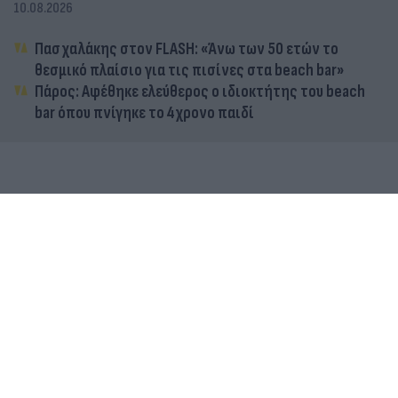
10.08.2026
Πασχαλάκης στον FLASH: «Άνω των 50 ετών το
θεσμικό πλαίσιο για τις πισίνες στα beach bar»
Πάρος: Αφέθηκε ελεύθερος ο ιδιοκτήτης του beach
bar όπου πνίγηκε το 4χρονο παιδί