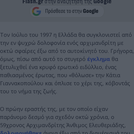
Flash.gr
στην αναζήτηση της
Google
Τον Ιούλιο του 1997 η Ελλάδα θα συγκλονιστεί από
την εν ψυχρώ δολοφονία ενός αρχιμανδρίτη με
οκτώ σφαίρες έξω από το αυτοκίνητό του. Γρήγορα,
όμως, πίσω από αυτό το στυγερό
έγκλημα
θα
ξετυλιχθεί ένα κρυφό ερωτικό ειδύλλιο, ένας
παθιασμένος έρωτας, που «θόλωσε» την Κάτια
Γιαννακοπούλου και όπλισε το χέρι της, κόβοντάς
του το νήμα της ζωής.
Ο πρώην εραστής της, με τον οποίο είχαν
παράνομο δεσμό για σχεδόν οκτώ χρόνια, ο
59χρονος Αρχιμανδρίτης Άνθιμος Eλευθεριάδης,
δολοφονήθηκε
άγρια έξω από το διαμέρισμά του