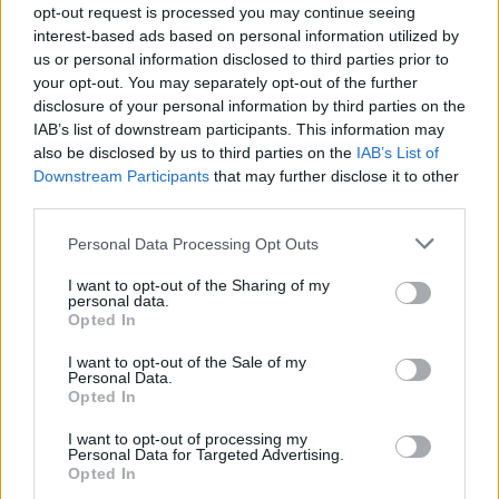
opt-out request is processed you may continue seeing
θεωρεί πως έχει έρθει η στιγμή να υλοποιήσει το
interest-based ads based on personal information utilized by
σχέδιό της.
us or personal information disclosed to third parties prior to
your opt-out. You may separately opt-out of the further
disclosure of your personal information by third parties on the
Ύστερα από ακόμη μία σειρά επίμονων
IAB’s list of downstream participants. This information may
τηλεφωνημάτων και πιέσεων, αποσπά από εκείνον
also be disclosed by us to third parties on the
IAB’s List of
μια αόριστη υπόσχεση πως κάποια στιγμή θα
Downstream Participants
that may further disclose it to other
third parties.
συναντηθούν. Παρ’ όλα αυτά, πηγαίνει απρόσκλητη
στο σπίτι του και χτυπάει το κουδούνι. Εκείνος
Please note that this website/app uses one or more Google
Personal Data Processing Opt Outs
αντιδρά έντονα, της μιλάει προσβλητικά και της
services and may gather and store information including but
not limited to your visit or usage behaviour. You may click to
I want to opt-out of the Sharing of my
λέει: «Δεν ντρέπεσαι; Πήγαινε στον άντρα σου και
personal data.
grant or deny consent to Google and its third-party tags to
Opted In
το παιδί σου», απειλώντας ταυτόχρονα ότι θα
use your data for below specified purposes in below Google
καλέσει την αστυνομία.
consent section.
I want to opt-out of the Sale of my
Personal Data.
Opted In
Το επόμενο πρωί η Γιαννακοπούλου τον περιμένει
I want to opt-out of processing my
έξω από το σπίτι. Τον πλησιάζει, προσπαθεί για μια
Personal Data for Targeted Advertising.
Opted In
τελευταία φορά να του μιλήσει, όμως εκείνος της