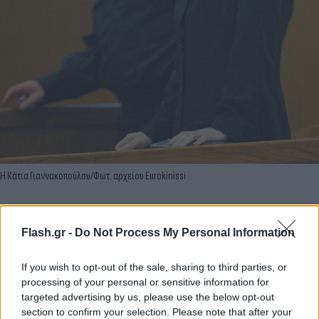
Η Κάτια Γιαννακοπούλου/Φωτ. αρχείου Eurokinissi
Τον Ιούνιο του 1997, κυριευμένη από εμμονή και
οργή, παίρνει την απόφαση να τον σκοτώσει. Από
Flash.gr -
Do Not Process My Personal Information
έναν ομογενή στην Ομόνοια αγοράζει ένα όπλο
If you wish to opt-out of the sale, sharing to third parties, or
έναντι 480.000 δραχμών. Τον Ιούλιο, όταν
processing of your personal or sensitive information for
ενημερώνεται τηλεφωνικά από την εκκλησία του
targeted advertising by us, please use the below opt-out
Λονδίνου ότι ο Άνθιμος βρίσκεται στην Ελλάδα,
section to confirm your selection. Please note that after your