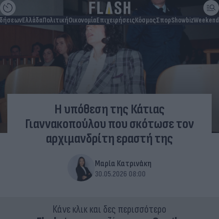
ιδήσεων
Ελλάδα
Πολιτική
Οικονομία
Επιχειρήσεις
Κόσμος
Σπορ
Showbiz
Weekend
Η υπόθεση της Κάτιας
Γιαννακοπούλου που σκότωσε τον
αρχιμανδρίτη εραστή της
Μαρία Κατρινάκη
30.05.2026 08:00
Κάνε κλικ και δες περισσότερο