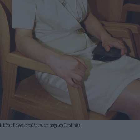
Η Κάτια Γιαννακοπούλου/Φωτ. αρχείου Eurokinissi