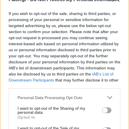
για σεξ εκτός γάμου και κατανάλωση αλκοόλ. Η
γυναίκα είχε επίσης λιποθυμήσει μετά την
If you wish to opt-out of the sale, sharing to third parties, or
εκτέλεση της ποινής και μεταφέρθηκε σε
processing of your personal or sensitive information for
ασθενοφόρο.
targeted advertising by us, please use the below opt-out
section to confirm your selection. Please note that after your
opt-out request is processed you may continue seeing
interest-based ads based on personal information utilized by
us or personal information disclosed to third parties prior to
your opt-out. You may separately opt-out of the further
disclosure of your personal information by third parties on the
IAB’s list of downstream participants. This information may
also be disclosed by us to third parties on the
IAB’s List of
Downstream Participants
that may further disclose it to other
third parties.
Please note that this website/app uses one or more Google
Personal Data Processing Opt Outs
services and may gather and store information including but
not limited to your visit or usage behaviour. You may click to
I want to opt-out of the Sharing of my
personal data.
grant or deny consent to Google and its third-party tags to
Opted In
use your data for below specified purposes in below Google
consent section.
I want to opt-out of the Sale of my