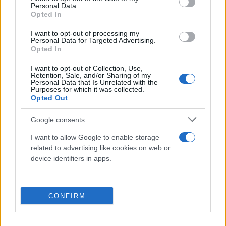
Personal Data.
Opted In
I want to opt-out of processing my
Personal Data for Targeted Advertising.
Opted In
I want to opt-out of Collection, Use,
Retention, Sale, and/or Sharing of my
Personal Data that Is Unrelated with the
Purposes for which it was collected.
Opted Out
Google consents
I want to allow Google to enable storage
related to advertising like cookies on web or
device identifiers in apps.
Στην περίπτωση εκείνη, το ζευγάρι δέχθηκε 100
ραβδίσματα για τη σεξουαλική σχέση εκτός γάμου
και επιπλέον 40 για την κατανάλωση αλκοόλ. Ο
CONFIRM
επικεφαλής της αστυνομίας της Σαρία στην
Μπάντα Ατσέχ είχε δηλώσει τότε ότι οι αρχές «δεν