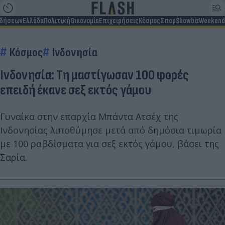
ιδήσεων
Ελλάδα
Πολιτική
Οικονομία
Επιχειρήσεις
Κόσμος
Σπορ
Showbiz
Weekend
Κόσμος
Ινδονησία
Ινδονησία: Τη μαστίγωσαν 100 φορές
επειδή έκανε σεξ εκτός γάμου
Γυναίκα στην επαρχία Μπάντα Ατσέχ της
Ινδονησίας λιποθύμησε μετά από δημόσια τιμωρία
με 100 ραβδίσματα για σεξ εκτός γάμου, βάσει της
Σαρία.