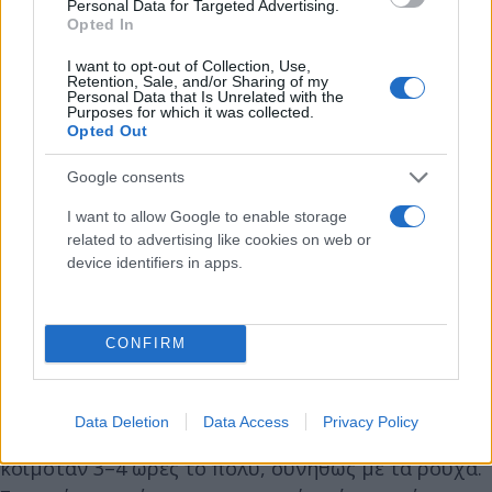
Personal Data for Targeted Advertising.
Opted In
I want to opt-out of Collection, Use,
Retention, Sale, and/or Sharing of my
Personal Data that Is Unrelated with the
Purposes for which it was collected.
Opted Out
Google consents
I want to allow Google to enable storage
related to advertising like cookies on web or
device identifiers in apps.
Eurokinissi (φωτογραφία αρχείου)
CONFIRM
Κοιμόταν ελάχιστα και έγραφε ασταμάτητα
Data Deletion
Data Access
Privacy Policy
Μαρτυρίες συνεργατών του αναφέρουν ότι
κοιμόταν 3–4 ώρες το πολύ, συνήθως με τα ρούχα.