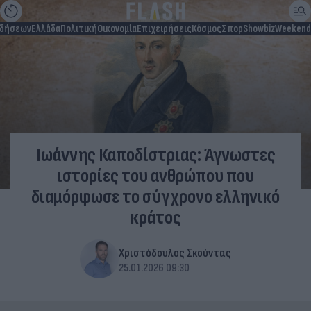
ιδήσεων
Ελλάδα
Πολιτική
Οικονομία
Επιχειρήσεις
Κόσμος
Σπορ
Showbiz
Weekend
Ιωάννης Καποδίστριας: Άγνωστες
ιστορίες του ανθρώπου που
διαμόρφωσε το σύγχρονο ελληνικό
κράτος
Χριστόδουλος Σκούντας
25.01.2026 09:30