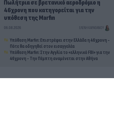
Πωλήτρια σε βρετανικό αεροδρόμιο η
46χρονη που κατηγορείται για την
υπόθεση της Marfin
06.08.2026
ΕΛΈΝΗ ΚΑΡΑΘΆΝΟΥ
Υπόθεση Marfin: Επιστρέφει στην Ελλάδα η 46χρονη -
Πότε θα οδηγηθεί στον εισαγγελέα
Υπόθεση Marfin: Στην Αγγλία το «ελληνικό FBI» για την
46χρονη - Την Πέμπτη αναμένεται στην Αθήνα