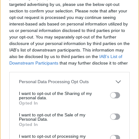
Αγώνα έλεγε ότι «δεν είναι ελεημοσύνη, είναι χρέος
targeted advertising by us, please use the below opt-out
της Πολιτείας».
section to confirm your selection. Please note that after your
opt-out request is processed you may continue seeing
interest-based ads based on personal information utilized by
us or personal information disclosed to third parties prior to
your opt-out. You may separately opt-out of the further
disclosure of your personal information by third parties on the
IAB’s list of downstream participants. This information may
also be disclosed by us to third parties on the
IAB’s List of
Downstream Participants
that may further disclose it to other
third parties.
Please note that this website/app uses one or more Google
Personal Data Processing Opt Outs
services and may gather and store information including but
not limited to your visit or usage behaviour. You may click to
I want to opt-out of the Sharing of my
personal data.
grant or deny consent to Google and its third-party tags to
Opted In
use your data for below specified purposes in below Google
consent section.
I want to opt-out of the Sale of my
Personal Data.
Opted In
I want to opt-out of processing my