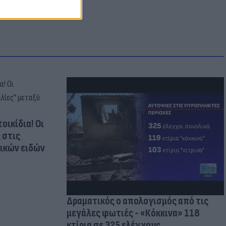
οικίδια! Οι
 στις
τικών ειδών
Δραματικός ο απολογισμός από τις
μεγάλες φωτιές - «Κόκκινα» 118
κτίρια σε 325 ελέγχους