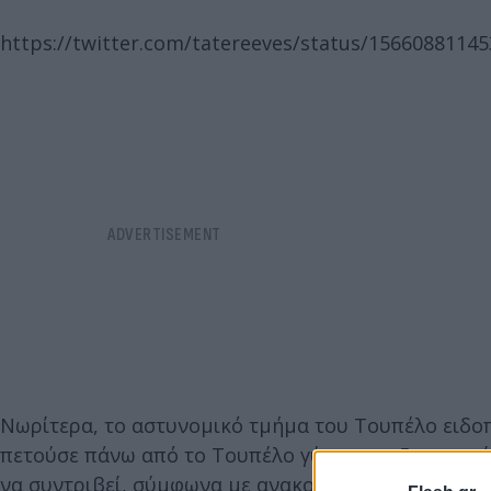
https://twitter.com/tatereeves/status/1566088114
Νωρίτερα, το αστυνομικό τμήμα του Τουπέλο ειδοπο
πετούσε πάνω από το Τουπέλο γύρω στις 5 το πρωί 
να συντριβεί, σύμφωνα με ανακοίνωση της αστυνομ