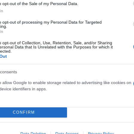
o opt-out of the Sale of my Personal Data.
In
735198208
to opt-out of processing my Personal Data for Targeted
ing.
ερο
Flash.gr
στην αναζήτηση της
Google
In
o opt-out of Collection, Use, Retention, Sale, and/or Sharing
ersonal Data that Is Unrelated with the Purposes for which it
lected.
Out
consents
o allow Google to enable storage related to advertising like cookies on
evice identifiers in apps.
CONFIRM
Data Deletion
Data Access
Privacy Policy