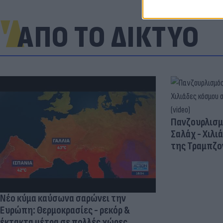
ΑΠΟ ΤΟ ΔΙΚΤΥΟ
Πανζουρλισμ
Σαλάχ - Χιλι
της Τραμπζον
Νέο κύμα καύσωνα σαρώνει την
Ευρώπη: Θερμοκρασίες - ρεκόρ &
έκτακτα μέτρα σε πολλές χώρες