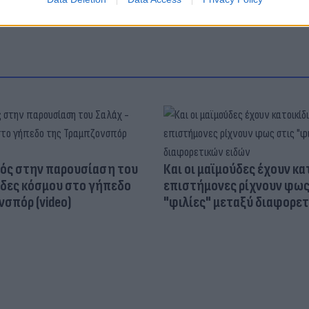
ός στην παρουσίαση του
Και οι μαϊμούδες έχουν κατ
άδες κόσμου στο γήπεδο
επιστήμονες ρίχνουν φως
σπόρ (video)
"φιλίες" μεταξύ διαφορε