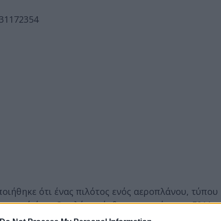
531172354
ιήθηκε ότι ένας πιλότος ενός αεροπλάνου, τύπου K
τοπική ώρα. Ο πιλότος ήρθε σε επαφή με το E911 κ
ίας.