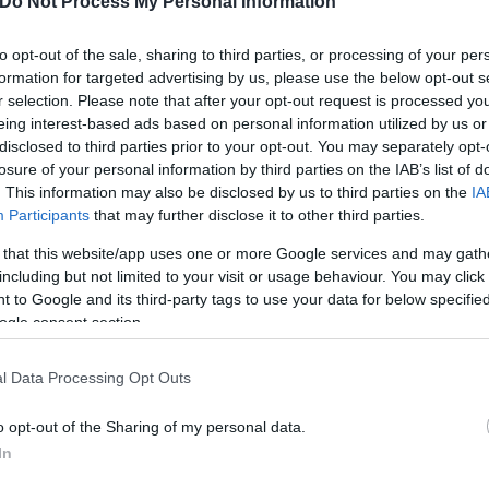
Do Not Process My Personal Information
to opt-out of the sale, sharing to third parties, or processing of your per
τύπου, η ζώνη κινδύνου είναι πολύ μεγαλύτερη ακό
formation for targeted advertising by us, please use the below opt-out s
στο Facebook η τοπική αστυνομία. Η αστυνομία ενη
r selection. Please note that after your opt-out request is processed y
αθμός ανεφοδιασμού καυσίμων εκκενώθηκαν και ότι
eing interest-based ads based on personal information utilized by us or
disclosed to third parties prior to your opt-out. You may separately opt-
losure of your personal information by third parties on the IAB’s list of
. This information may also be disclosed by us to third parties on the
IA
Participants
that may further disclose it to other third parties.
α κοινωνικής δικτύωσης, τα οποία δεν στάθηκε δυ
ναν ένα μικρό αεροσκάφος που κάνει κύκλους πετών
 that this website/app uses one or more Google services and may gath
including but not limited to your visit or usage behaviour. You may click 
 to Google and its third-party tags to use your data for below specifi
ogle consent section.
8103863296
l Data Processing Opt Outs
πι "παρακολουθούν στενά" την κατάσταση, επιβεβαί
o opt-out of the Sharing of my personal data.
ας πως όλοι οι πολίτες θα πρέπει να είναι σε εγρή
In
 του Τουπέλο.