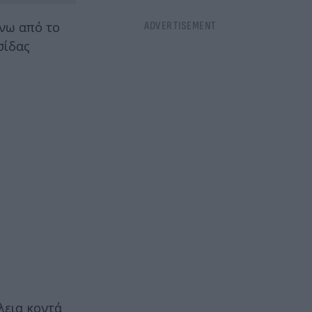
άνω από το
σίδας
λεια κοντά