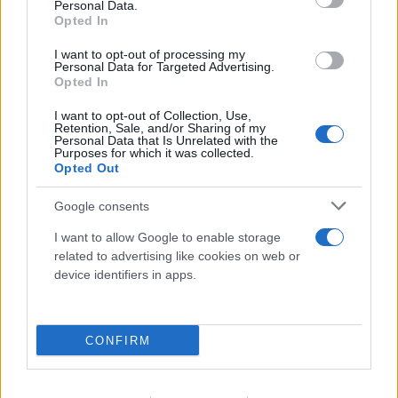
Personal Data.
Opted In
I want to opt-out of processing my
Personal Data for Targeted Advertising.
Αντιδράσεις στα social για το θάνατο του
Opted In
κουταβιού που ζούσε με λύκους - Τι απαντά ο δρ
Ζωολογίας
I want to opt-out of Collection, Use,
Retention, Sale, and/or Sharing of my
Personal Data that Is Unrelated with the
06.08.2026
Purposes for which it was collected.
Opted Out
Google consents
I want to allow Google to enable storage
related to advertising like cookies on web or
device identifiers in apps.
CONFIRM