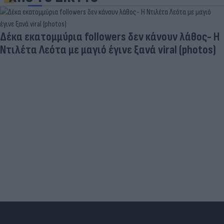
νουν λάθος- Η
iral (photos)
Γιατί ξαναπαίρνουμε το χαμένο β
του βιολογικού προγραμματισμο