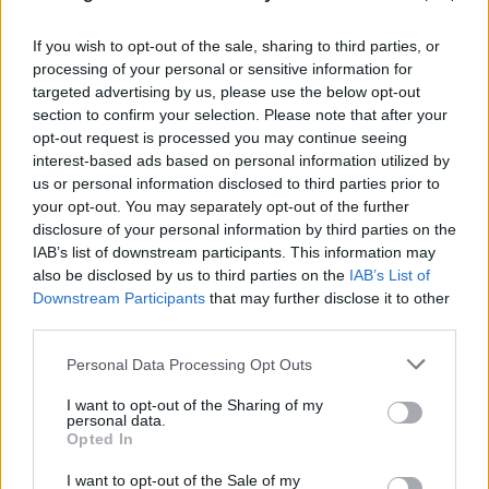
06.08.2026
ΜΑΡΊΑ ΚΑΤΡΙΝΆΚΗ
If you wish to opt-out of the sale, sharing to third parties, or
processing of your personal or sensitive information for
targeted advertising by us, please use the below opt-out
section to confirm your selection. Please note that after your
opt-out request is processed you may continue seeing
interest-based ads based on personal information utilized by
us or personal information disclosed to third parties prior to
your opt-out. You may separately opt-out of the further
disclosure of your personal information by third parties on the
IAB’s list of downstream participants. This information may
also be disclosed by us to third parties on the
IAB’s List of
Downstream Participants
that may further disclose it to other
third parties.
Please note that this website/app uses one or more Google
Personal Data Processing Opt Outs
services and may gather and store information including but
not limited to your visit or usage behaviour. You may click to
I want to opt-out of the Sharing of my
personal data.
grant or deny consent to Google and its third-party tags to
Opted In
use your data for below specified purposes in below Google
consent section.
I want to opt-out of the Sale of my