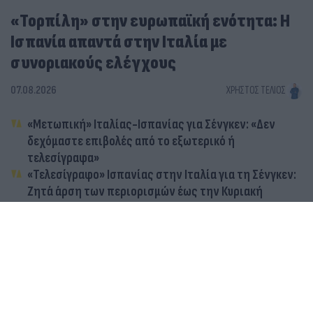
«Τορπίλη» στην ευρωπαϊκή ενότητα: Η
Ισπανία απαντά στην Ιταλία με
συνοριακούς ελέγχους
07.08.2026
ΧΡΉΣΤΟΣ ΤΈΛΙΟΣ
«Μετωπική» Ιταλίας-Ισπανίας για Σένγκεν: «Δεν
δεχόμαστε επιβολές από το εξωτερικό ή
τελεσίγραφα»
«Τελεσίγραφο» Ισπανίας στην Ιταλία για τη Σένγκεν:
Ζητά άρση των περιορισμών έως την Κυριακή