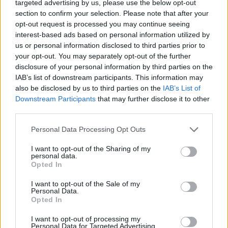
targeted advertising by us, please use the below opt-out
αποκλείοντας τους υποστηριζόμενους από το Ιράν
section to confirm your selection. Please note that after your
αντιπάλους του. Απέσυρε τότε τους βουλευτές του
opt-out request is processed you may continue seeing
και άσκησε πιέσεις μέσω κινητοποιήσεων,
interest-based ads based on personal information utilized by
us or personal information disclosed to third parties prior to
αντλώντας δύναμη από την σιιτική εργατική τάξη
your opt-out. You may separately opt-out of the further
όπου έχει μεγάλη επιρροή.
disclosure of your personal information by third parties on the
IAB’s list of downstream participants. This information may
also be disclosed by us to third parties on the
IAB’s List of
Στο τηλεοπτικό μήνυμά του, ο Μοκτάντα αλ Σαντρ
Downstream Participants
that may further disclose it to other
επανέλαβε ότι είναι έτοιμος να γίνει «μάρτυρας»
third parties.
για τον σκοπό του, αφήνοντας να εννοηθεί ότι
Please note that this website/app uses one or more Google
Personal Data Processing Opt Outs
απειλείται η ζωή του.
services and may gather and store information including but
not limited to your visit or usage behaviour. You may click to
I want to opt-out of the Sharing of my
personal data.
grant or deny consent to Google and its third-party tags to
Opted In
use your data for below specified purposes in below Google
consent section.
I want to opt-out of the Sale of my
Personal Data.
Opted In
I want to opt-out of processing my
Personal Data for Targeted Advertising.