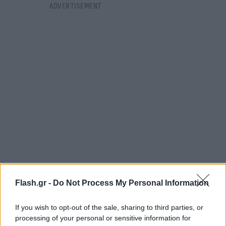
Το κίνημα του Μοκτάντα αλ Σαντρ είχε κερδίσει
Flash.gr -
Do Not Process My Personal Information
τον μεγαλύτερο αριθμό εδρών στο κοινοβούλιο
στις εκλογές του προηγούμενου Οκτωβρίου, αλλά
If you wish to opt-out of the sale, sharing to third parties, or
processing of your personal or sensitive information for
δεν κατάφερε να σχηματίσει κυβέρνηση