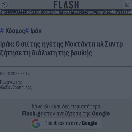
ιδήσεων
Ελλάδα
Πολιτική
Οικονομία
Επιχειρήσεις
Κόσμος
Σπορ
Showbiz
Weekend
Κόσμος
Ιράκ
Ιράκ: Ο σιίτης ηγέτης Μοκτάντα αλ Σαντρ
ζήτησε τη διάλυση της βουλής
03.08.2022 23:17
Παναγιώτης
Αλεξανδρόπουλος
Κάνε κλικ και δες περισσότερο
Flash.gr
στην αναζήτηση της
Google