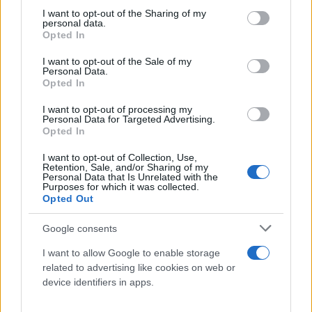
not limited to your visit or usage behaviour. You may click to
I want to opt-out of the Sharing of my
personal data.
grant or deny consent to Google and its third-party tags to
Opted In
use your data for below specified purposes in below Google
consent section.
I want to opt-out of the Sale of my
Personal Data.
Opted In
I want to opt-out of processing my
Personal Data for Targeted Advertising.
Opted In
I want to opt-out of Collection, Use,
Retention, Sale, and/or Sharing of my
Personal Data that Is Unrelated with the
Purposes for which it was collected.
Opted Out
Google consents
I want to allow Google to enable storage
related to advertising like cookies on web or
«Για δολοφονία πρόκειται για μένα. Να κάτσουν
device identifiers in apps.
κάποιοι μέσα. Αυτή είναι η δικαίωση μου εμένα. Να