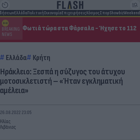
ιδήσεων
Ελλάδα
Πολιτική
Οικονομία
Επιχειρήσεις
Κόσμος
Σπορ
Showbiz
Weekend
Φωτιά τώρα στα Φάρσαλα - Ήχησε το 112
BREAKING
NEWS
Ελλάδα
Κρήτη
Ηράκλειο: Ξεσπά η σύζυγος του άτυχου
μοτοσικλετιστή – «Ήταν εγκληματική
αμέλεια»
26.08.2022 23:05
Ηλίας
Λιβάνιος