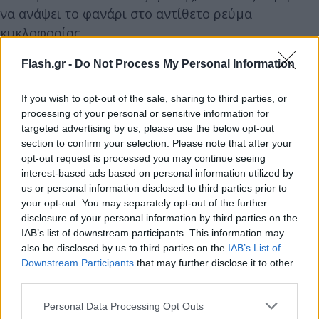
να ανάψει το φανάρι στο αντίθετο ρεύμα
κυκλοφορίας.
Flash.gr -
Do Not Process My Personal Information
Μάλιστα, το βαρύ δέντρο έπεσε με αρκετή δύναμη
πάνω στον άτυχο οδηγό, που του έκοψε στα δύο το
If you wish to opt-out of the sale, sharing to third parties, or
κράνος που φορούσε.
processing of your personal or sensitive information for
targeted advertising by us, please use the below opt-out
section to confirm your selection. Please note that after your
opt-out request is processed you may continue seeing
interest-based ads based on personal information utilized by
us or personal information disclosed to third parties prior to
your opt-out. You may separately opt-out of the further
disclosure of your personal information by third parties on the
IAB’s list of downstream participants. This information may
also be disclosed by us to third parties on the
IAB’s List of
Downstream Participants
that may further disclose it to other
third parties.
Please note that this website/app uses one or more Google
Personal Data Processing Opt Outs
services and may gather and store information including but