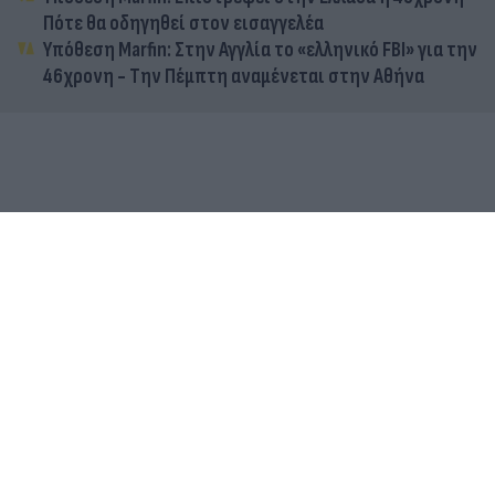
Πότε θα οδηγηθεί στον εισαγγελέα
Υπόθεση Marfin: Στην Αγγλία το «ελληνικό FBI» για την
46χρονη - Την Πέμπτη αναμένεται στην Αθήνα