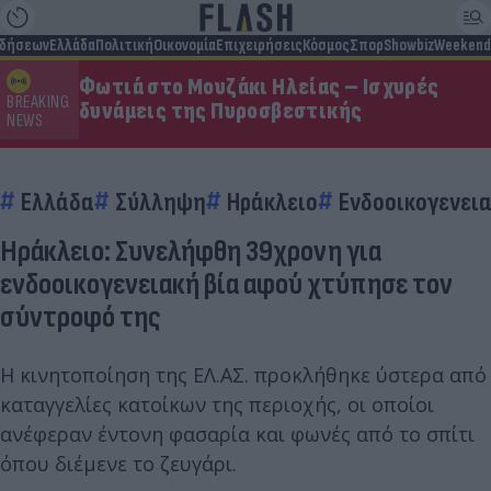
ιδήσεων
Ελλάδα
Πολιτική
Οικονομία
Επιχειρήσεις
Κόσμος
Σπορ
Showbiz
Weekend
Φωτιά στο Μουζάκι Ηλείας – Ισχυρές
BREAKING
δυνάμεις της Πυροσβεστικής
NEWS
Ελλάδα
Σύλληψη
Ηράκλειο
Ενδοοικογενεια
Ηράκλειο: Συνελήφθη 39χρονη για
ενδοοικογενειακή βία αφού χτύπησε τον
σύντροφό της
Η κινητοποίηση της ΕΛ.ΑΣ. προκλήθηκε ύστερα από
καταγγελίες κατοίκων της περιοχής, οι οποίοι
ανέφεραν έντονη φασαρία και φωνές από το σπίτι
όπου διέμενε το ζευγάρι.