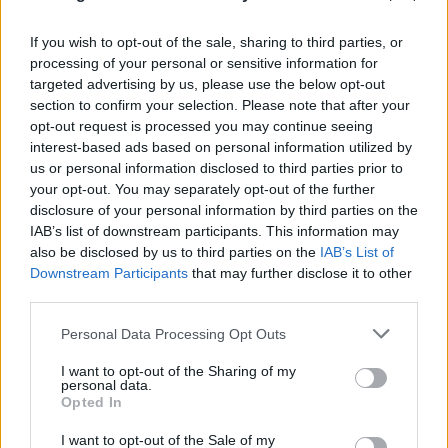
If you wish to opt-out of the sale, sharing to third parties, or
Μοτζτάμπα Χαμενεΐ: Νέο βίντεο εν μέσω φημών
processing of your personal or sensitive information for
targeted advertising by us, please use the below opt-out
για την υγεία του – Άγνωστο πότε καταγράφηκε
section to confirm your selection. Please note that after your
09.08.2026
opt-out request is processed you may continue seeing
interest-based ads based on personal information utilized by
us or personal information disclosed to third parties prior to
your opt-out. You may separately opt-out of the further
disclosure of your personal information by third parties on the
IAB’s list of downstream participants. This information may
also be disclosed by us to third parties on the
IAB’s List of
Downstream Participants
that may further disclose it to other
third parties.
Please note that this website/app uses one or more Google
Personal Data Processing Opt Outs
services and may gather and store information including but
not limited to your visit or usage behaviour. You may click to
I want to opt-out of the Sharing of my
personal data.
grant or deny consent to Google and its third-party tags to
Opted In
use your data for below specified purposes in below Google
consent section.
I want to opt-out of the Sale of my