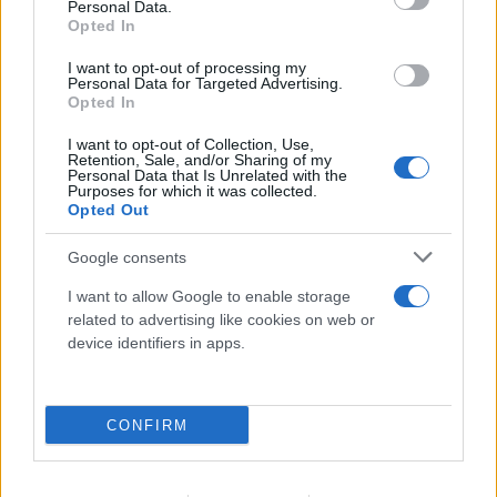
Personal Data.
Opted In
I want to opt-out of processing my
Personal Data for Targeted Advertising.
Opted In
I want to opt-out of Collection, Use,
Retention, Sale, and/or Sharing of my
Personal Data that Is Unrelated with the
Purposes for which it was collected.
Opted Out
Ιωάννα Τούνη: Ο προορισμός που επέλεξε για να
γιορτάσει τα 33α γενέθλιά της
Google consents
09.08.2026
ΤΖΏΡΤΖΙΑ ΓΕΩΡΓΊΟΥ
I want to allow Google to enable storage
related to advertising like cookies on web or
device identifiers in apps.
CONFIRM