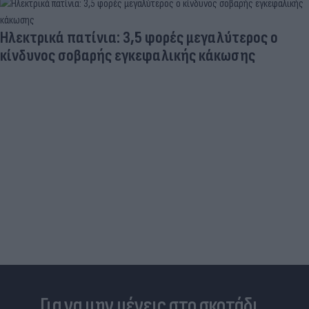
Είδος... πολυτελείας τα κρεατικά: Στα ύψη οι
τιμές στο μοσχάρι - Φόβοι για νέο «ράλι»
ανατιμήσεων
Για να μην μένεις στο σκοτάδι...