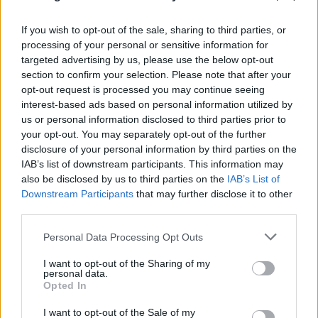
If you wish to opt-out of the sale, sharing to third parties, or
processing of your personal or sensitive information for
targeted advertising by us, please use the below opt-out
section to confirm your selection. Please note that after your
opt-out request is processed you may continue seeing
interest-based ads based on personal information utilized by
us or personal information disclosed to third parties prior to
your opt-out. You may separately opt-out of the further
disclosure of your personal information by third parties on the
IAB’s list of downstream participants. This information may
also be disclosed by us to third parties on the
IAB’s List of
Downstream Participants
that may further disclose it to other
third parties.
Please note that this website/app uses one or more Google
Personal Data Processing Opt Outs
services and may gather and store information including but
not limited to your visit or usage behaviour. You may click to
I want to opt-out of the Sharing of my
personal data.
grant or deny consent to Google and its third-party tags to
Opted In
Αδιανόητη καταγγελία για τουρίστα στην Κρήτη:
use your data for below specified purposes in below Google
Έδειχνε ανήλικη και ρωτούσε «πόσο;»
consent section.
I want to opt-out of the Sale of my