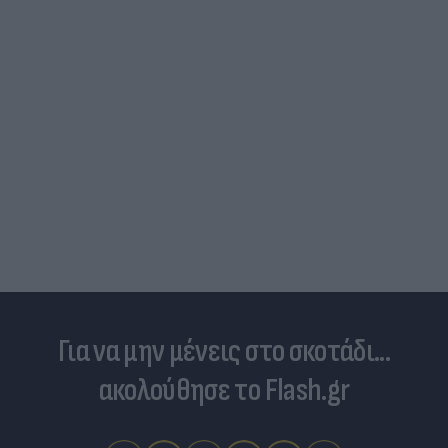
Νέο κύμα καύσωνα σαρώνει την Ευρώπη:
Θερμοκρασίες - ρεκόρ & έκτακτα μέτρα σε πολλές
χώρες
Για να μην μένεις στο σκοτάδι...
ακολούθησε το Flash.gr