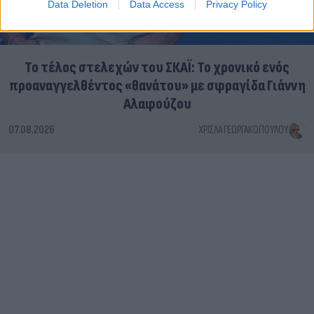
Data Deletion
Data Access
Privacy Policy
Το τέλος στελεχών του ΣΚΑΪ: Το χρονικό ενός
προαναγγελθέντος «θανάτου» με σφραγίδα Γιάννη
Αλαφούζου
07.08.2026
ΧΡΊΣΛΑ ΓΕΩΡΓΑΚΟΠΟΎΛΟΥ