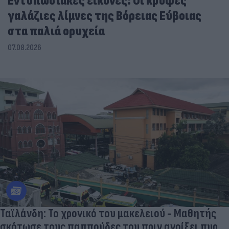
Εντυπωσιακές εικόνες: Οι κρυφές
γαλάζιες λίμνες της Βόρειας Εύβοιας
στα παλιά ορυχεία
07.08.2026
Ταϊλάνδη: Το χρονικό του μακελειού - Μαθητής
σκότωσε τους παππούδες του πριν ανοίξει πυρ