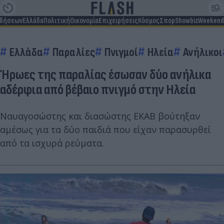
ιδήσεων
Ελλάδα
Πολιτική
Οικονομία
Επιχειρήσεις
Κόσμος
Σπορ
Showbiz
Weekend
Ελλάδα
Παραλίες
Πνιγμοί
Ηλεία
Ανήλικοι
Ήρωες της παραλίας έσωσαν δύο ανήλικα
αδέρφια από βέβαιο πνιγμό στην Ηλεία
Ναυαγοσώστης και διασώστης ΕΚΑΒ βούτηξαν
αμέσως για τα δύο παιδιά που είχαν παρασυρθεί
από τα ισχυρά ρεύματα.