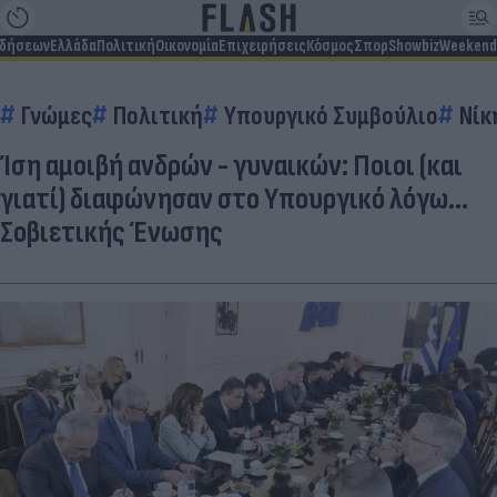
ιδήσεων
Ελλάδα
Πολιτική
Οικονομία
Επιχειρήσεις
Κόσμος
Σπορ
Showbiz
Weekend
Γνώμες
Πολιτική
Υπουργικό Συμβούλιο
Νίκ
Ίση αμοιβή ανδρών - γυναικών: Ποιοι (και
γιατί) διαφώνησαν στο Υπουργικό λόγω...
Σοβιετικής Ένωσης