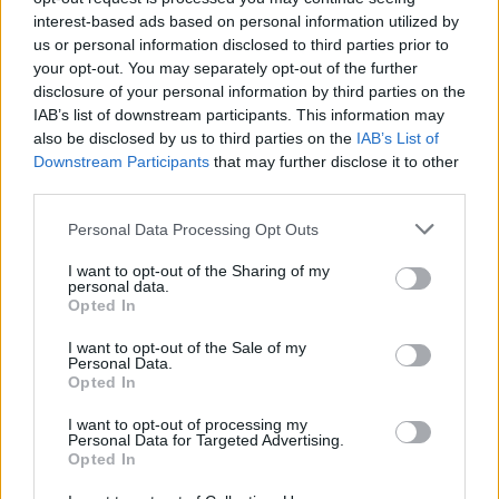
εφαρμογή της συγκεκριμένου νομοσχεδίου, που
interest-based ads based on personal information utilized by
us or personal information disclosed to third parties prior to
αποτελεί κοινοτική οδηγία έκανε λόγο ο Γιώργος
your opt-out. You may separately opt-out of the further
Φλώριδης, την ώρα που το πνεύμα των
disclosure of your personal information by third parties on the
περισσοτέρων εξ όσων πήραν το λόγο ήταν ότι δεν
IAB’s list of downstream participants. This information may
θα έπρεπε να μεταφερθούν οι παθογένειες του
also be disclosed by us to third parties on the
IAB’s List of
Downstream Participants
that may further disclose it to other
Δημοσίου στον ιδιωτικό τομέα.
third parties.
Please note that this website/app uses one or more Google
Personal Data Processing Opt Outs
Πάντως, προβληματικά σημεία στην κοινοτική
services and may gather and store information including but
οδηγία εντόπισε και η επισπεύδουσα Υπουργός,
not limited to your visit or usage behaviour. You may click to
I want to opt-out of the Sharing of my
personal data.
Νίκη Κεραμέως, διευκρινίζοντας, ωστόσο, ότι η
grant or deny consent to Google and its third-party tags to
Opted In
use your data for below specified purposes in below Google
χώρα έχει την υποχρέωση να εγκρίνει τη
consent section.
I want to opt-out of the Sale of my
συγκεκριμένη οδηγία. Όπως πληροφορείται η
Personal Data.
Opted In
στήλη η κ. Κεραμέως επεσήμανε ότι κύριος στόχος
της ενσωμάτωσης της συγκεκριμένης οδηγίας είναι
I want to opt-out of processing my
Personal Data for Targeted Advertising.
να μην υπάρχουν πλέον κραυγαλέες και άδικες
Opted In
αποκλίσεις στους μισθούς ανάμεσα σε άνδρες και