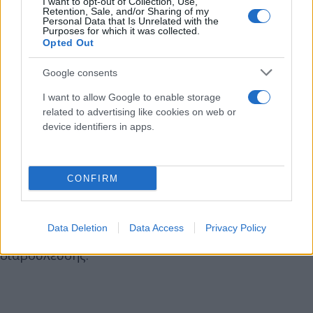
I want to opt-out of Collection, Use,
γυναίκες ίδιων προσόντων και προυπηρεσίας.
Retention, Sale, and/or Sharing of my
Personal Data that Is Unrelated with the
Purposes for which it was collected.
Opted Out
Στο θέμα παρενέβη και ο Κυριάκος Μητσοτάκης, ο
οποίος διεμήνυσε ότι στο πλαίσιο του
Google consents
επιβεβλημένου της εφαρμογής της οδηγίας, αυτό
I want to allow Google to enable storage
πρέπει να γίνει με έναν τρόπο που αφ ενός να μη
related to advertising like cookies on web or
διαταράσσει τη λειτουργία των επιχειρήσεων και
device identifiers in apps.
αφ ετέρου να ωφελούνται οι εργαζόμενοι. Όπως
πληροφορείται η στήλη, αυτό σημαίνει σε απλά
ελληνικά ότι θα ακολουθήσει μία περίοδος
CONFIRM
μεγαλύτερης εσωτερικής διαβούλευσης σε επίπεδο
Γενικής Γραμματείας της κυβέρνησης προτού το
Data Deletion
Data Access
Privacy Policy
συγκεκριμένο νομοθέτημα πάρει το δρόμο της
διαβούλευσης.