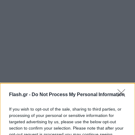
Σε υψηλούς τόνους κατά πληροφορίες κινήθηκε και
Flash.gr -
Do Not Process My Personal Information
η παρέμβαση του Θάνου Πλεύρη, που διερωτήθηκε
γιατί να μην πρέπει να επιβραβευθεί ένας
If you wish to opt-out of the sale, sharing to third parties, or
υπάλληλος του οποίου η απόδοση είναι υψηλότερη
processing of your personal or sensitive information for
targeted advertising by us, please use the below opt-out
ενός άλλου με τα ίδια προσόντα και την ίδια
section to confirm your selection. Please note that after your
προυπηρεσία. Για προφανείς δυσκολίες στην
opt-out request is processed you may continue seeing