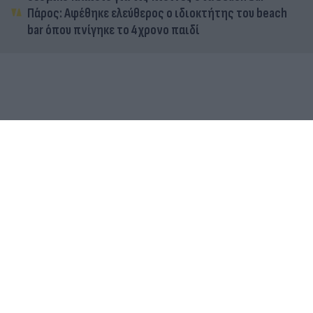
Πάρος: Αφέθηκε ελεύθερος ο ιδιοκτήτης του beach
bar όπου πνίγηκε το 4χρονο παιδί