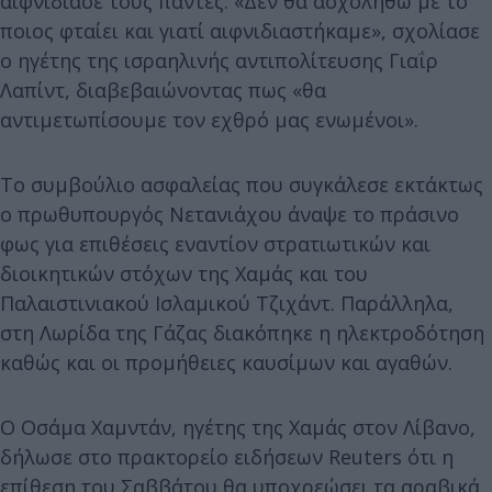
αιφνιδίασε τους πάντες. «Δεν θα ασχοληθώ με το
ποιος φταίει και γιατί αιφνιδιαστήκαμε», σχολίασε
ο ηγέτης της ισραηλινής αντιπολίτευσης Γιαΐρ
Λαπίντ, διαβεβαιώνοντας πως «θα
αντιμετωπίσουμε τον εχθρό μας ενωμένοι».
Το συμβούλιο ασφαλείας που συγκάλεσε εκτάκτως
ο πρωθυπουργός Νετανιάχου άναψε το πράσινο
φως για επιθέσεις εναντίον στρατιωτικών και
διοικητικών στόχων της Χαμάς και του
Παλαιστινιακού Ισλαμικού Τζιχάντ. Παράλληλα,
στη Λωρίδα της Γάζας διακόπηκε η ηλεκτροδότηση
καθώς και οι προμήθειες καυσίμων και αγαθών.
Ο Οσάμα Χαμντάν, ηγέτης της Χαμάς στον Λίβανο,
δήλωσε στο πρακτορείο ειδήσεων Reuters ότι η
επίθεση του Σαββάτου θα υποχρεώσει τα αραβικά