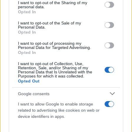
not limited to your visit or usage behaviour. You may click to
I want to opt-out of the Sharing of my
personal data.
grant or deny consent to Google and its third-party tags to
Opted In
use your data for below specified purposes in below Google
consent section.
Από την πλευρά του, ο ηγέτης της Χαμάς
I want to opt-out of the Sale of my
Personal Data.
εμφανίζεται σίγουρος πως η επίθεση που ξεκίνησε
Opted In
από τη Λωρίδα της Γάζας – έναν παλαιστινιακό
I want to opt-out of processing my
θύλακα με πληθυσμό περίπου 2,3 εκατομμυρίων,
Personal Data for Targeted Advertising.
Opted In
αποκλεισμένο εδώ και 16 χρόνια – θα εξαπλωθεί
στη Δυτική Όχθη και στην Ιερουσαλήμ. Σε ομιλία
I want to opt-out of Collection, Use,
Retention, Sale, and/or Sharing of my
του, ο Ισμαήλ Χανίγια διατύπωσε απειλές για το
Personal Data that Is Unrelated with the
Purposes for which it was collected.
τέμενος Αλ Ακσά, καταγγέλλοντας τον
Opted Out
συνεχιζόμενο αποκλεισμό της Γάζας και τις
πρωτοβουλίες για εξομάλυνση των σχέσεων
Google consents
μεταξύ του Ισραήλ και αραβικών χωρών.
I want to allow Google to enable storage
related to advertising like cookies on web or
device identifiers in apps.
«Πόσες φορές σας προειδοποιήσαμε ότι οι
Παλαιστίνιοι διαμένουν σε προσφυγικούς