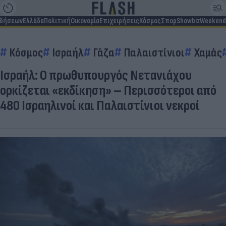
ιδήσεων
Ελλάδα
Πολιτική
Οικονομία
Επιχειρήσεις
Κόσμος
Σπορ
Showbiz
Weekend
Κόσμος
Ισραήλ
Γάζα
Παλαιστίνιοι
Χαμάς
Ισραήλ: Ο πρωθυπουργός Νετανιάχου
ορκίζεται «εκδίκηση» – Περισσότεροι από
480 Ισραηλινοί και Παλαιστίνιοι νεκροί