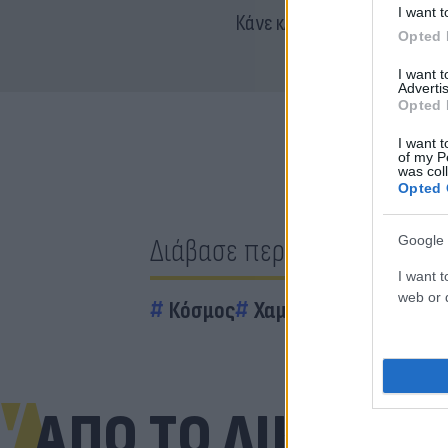
I want t
Κάνε κλικ και δες περισσότ
Opted 
I want 
Advertis
Opted 
I want t
of my P
was col
Opted 
Διάβασε περισσότερα
Google 
I want t
web or d
Κόσμος
Χαμάς
Πόλεμος στο 
ΑΠΟ ΤΟ ΔΙΚΤΥΟ