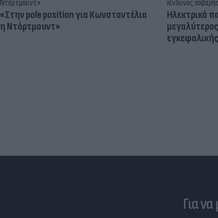
«Στην pole position για Κωνσταντέλια
Ηλεκτρικά πα
η Ντόρτμουντ»
μεγαλύτερος
εγκεφαλική
Για να