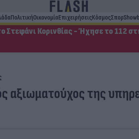
λάδα
Πολιτική
Οικονομία
Επιχειρήσεις
Κόσμος
Σπορ
Showb
ο Στεφάνι Κορινθίας - Ήχησε το 112 σ
ς
ός αξιωματούχος της υπηρ