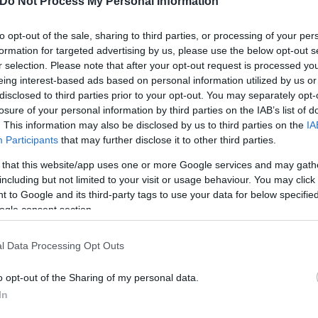
Do Not Process My Personal Information
s general intelligence in the southern Gaza city of K
to opt-out of the sale, sharing to third parties, or processing of your per
formation for targeted advertising by us, please use the below opt-out s
r selection. Please note that after your opt-out request is processed y
eing interest-based ads based on personal information utilized by us or
er 16, 2023
disclosed to third parties prior to your opt-out. You may separately opt-
losure of your personal information by third parties on the IAB’s list of
. This information may also be disclosed by us to third parties on the
IA
Participants
that may further disclose it to other third parties.
 that this website/app uses one or more Google services and may gath
including but not limited to your visit or usage behaviour. You may click 
 to Google and its third-party tags to use your data for below specifi
ogle consent section.
l Data Processing Opt Outs
o opt-out of the Sharing of my personal data.
In