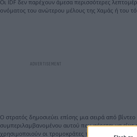
Οι IDF δεν παρέχουν άμεσα περισσότερες λεπτομέ
ονόματος του ανώτερου μέλους της Χαμάς ή του τ
Ο στρατός δημοσιεύει επίσης μια σειρά από βίντεο
συμπεριλαμβανομένου αυτού που φέρεται να είχε σ
χρησιμοποιούν οι τρομοκράτες της Χαμάς και μια