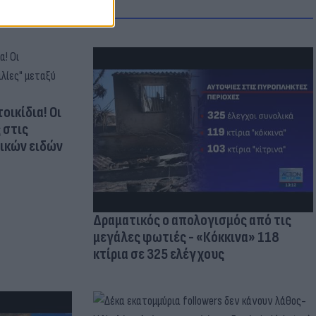
οικίδια! Οι
 στις
τικών ειδών
Δραματικός ο απολογισμός από τις
μεγάλες φωτιές - «Κόκκινα» 118
κτίρια σε 325 ελέγχους