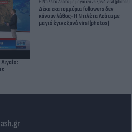
Δέκα εκατομμύρια followers δεν
κάνουν λάθος- Η Ντιλέτα Λεότα με
μαγιό έγινε ξανά viral (photos)
 Αιγαίο:
με
lash.gr