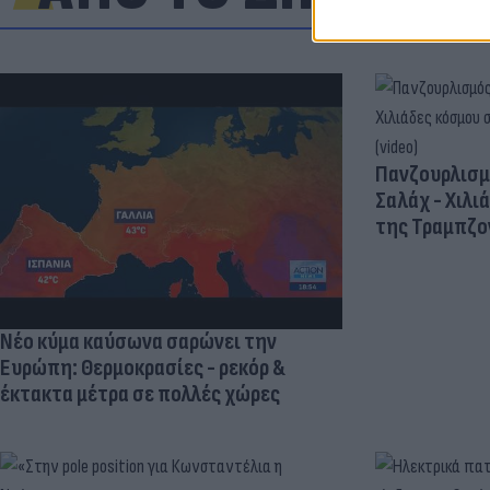
Πανζουρλισμ
Σαλάχ - Χιλι
της Τραμπζον
Νέο κύμα καύσωνα σαρώνει την
Ευρώπη: Θερμοκρασίες - ρεκόρ &
έκτακτα μέτρα σε πολλές χώρες