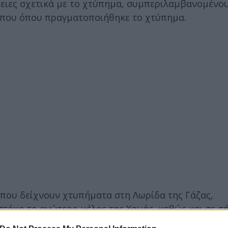
ρειες σχετικά με το χτύπημα, συμπεριλαμβανομένο
όπου όπου πραγματοποιήθηκε το χτύπημα.
 που δείχνουν χτυπήματα στη Λωρίδα της Γάζας,
τόχο το ανώτερο μέλος της Χαμάς, καθώς και σε σ
 ομάδα εκτόξευσης πυραύλων.