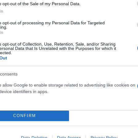
o opt-out of the Sale of my Personal Data.
ερο
Flash.gr
στην αναζήτηση της
Google
In
to opt-out of processing my Personal Data for Targeted
ing.
In
o opt-out of Collection, Use, Retention, Sale, and/or Sharing
ersonal Data that Is Unrelated with the Purposes for which it
lected.
Out
consents
o allow Google to enable storage related to advertising like cookies on
evice identifiers in apps.
Ισραήλ
Πόλεμος
CONFIRM
Data Deletion
Data Access
Privacy Policy