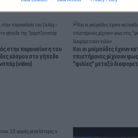
ός στην παρουσίαση του
Και οι μαϊμούδες έχουν κατ
άδες κόσμου στο γήπεδο
επιστήμονες ρίχνουν φως
σπόρ (video)
"φιλίες" μεταξύ διαφορε