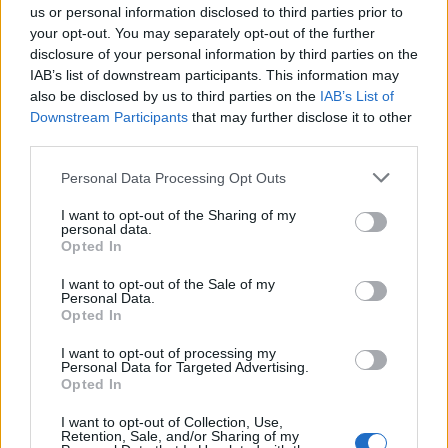
us or personal information disclosed to third parties prior to
Μετά τις χειραψίες με την κινεζική αντιπροσωπεία,
your opt-out. You may separately opt-out of the further
ο Τραμπ επιβιβάστηκε στο θωρακισμένο
disclosure of your personal information by third parties on the
προεδρικό όχημα «The Beast» και αναχώρησε για
IAB’s list of downstream participants. This information may
το κέντρο της πόλης.
also be disclosed by us to third parties on the
IAB’s List of
Downstream Participants
that may further disclose it to other
third parties.
Please note that this website/app uses one or more Google
Personal Data Processing Opt Outs
services and may gather and store information including but
not limited to your visit or usage behaviour. You may click to
I want to opt-out of the Sharing of my
personal data.
grant or deny consent to Google and its third-party tags to
Opted In
use your data for below specified purposes in below Google
consent section.
I want to opt-out of the Sale of my
Personal Data.
Opted In
I want to opt-out of processing my
Personal Data for Targeted Advertising.
Opted In
I want to opt-out of Collection, Use,
Retention, Sale, and/or Sharing of my