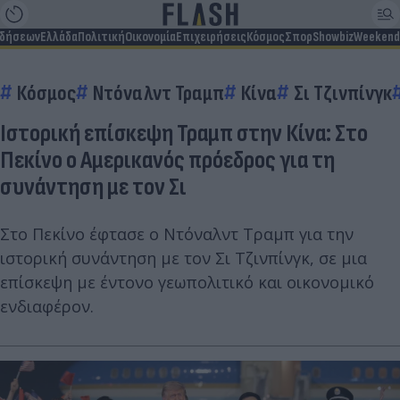
ιδήσεων
Ελλάδα
Πολιτική
Οικονομία
Επιχειρήσεις
Κόσμος
Σπορ
Showbiz
Weekend
Κόσμος
Ντόναλντ Τραμπ
Κίνα
Σι Τζινπίνγκ
Ιστορική επίσκεψη Τραμπ στην Κίνα: Στο
Πεκίνο ο Αμερικανός πρόεδρος για τη
συνάντηση με τον Σι
Στο Πεκίνο έφτασε ο Ντόναλντ Τραμπ για την
ιστορική συνάντηση με τον Σι Τζινπίνγκ, σε μια
επίσκεψη με έντονο γεωπολιτικό και οικονομικό
ενδιαφέρον.