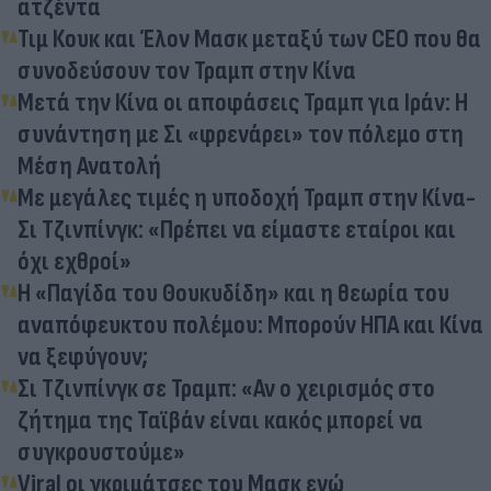
ατζέντα
Τιμ Κουκ και Έλον Μασκ μεταξύ των CEO που θα
συνοδεύσουν τον Τραμπ στην Κίνα
Μετά την Κίνα οι αποφάσεις Τραμπ για Ιράν: Η
συνάντηση με Σι «φρενάρει» τον πόλεμο στη
Μέση Ανατολή
Με μεγάλες τιμές η υποδοχή Τραμπ στην Κίνα-
Σι Τζινπίνγκ: «Πρέπει να είμαστε εταίροι και
όχι εχθροί»
Η «Παγίδα του Θουκυδίδη» και η θεωρία του
αναπόφευκτου πολέμου: Μπορούν ΗΠΑ και Κίνα
να ξεφύγουν;
Σι Τζινπίνγκ σε Τραμπ: «Αν ο χειρισμός στο
ζήτημα της Ταϊβάν είναι κακός μπορεί να
συγκρουστούμε»
Viral οι γκριμάτσες του Μασκ ενώ