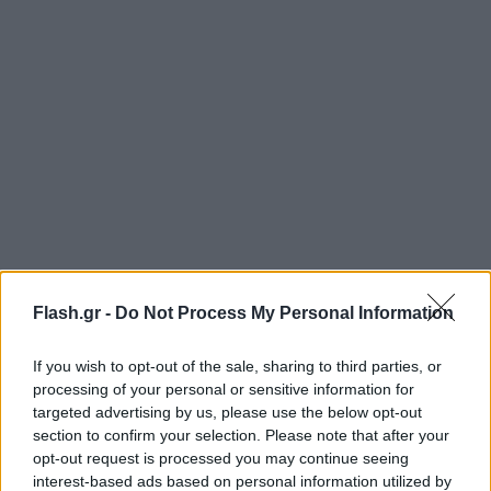
Flash.gr -
Do Not Process My Personal Information
Η κίνηση αυτή αποκτά ακόμα μεγαλύτερη σημασία,
καθώς κατά την προηγούμενη επίσκεψη Τραμπ
If you wish to opt-out of the sale, sharing to third parties, or
στην Κίνα, το 2017, την υποδοχή είχε
processing of your personal or sensitive information for
targeted advertising by us, please use the below opt-out
πραγματοποιήσει αξιωματούχος χαμηλότερου
section to confirm your selection. Please note that after your
επιπέδου.
opt-out request is processed you may continue seeing
interest-based ads based on personal information utilized by