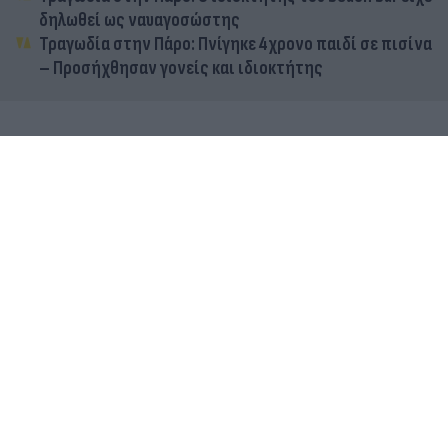
δηλωθεί ως ναυαγοσώστης
Τραγωδία στην Πάρο: Πνίγηκε 4χρονο παιδί σε πισίνα
– Προσήχθησαν γονείς και ιδιοκτήτης