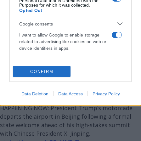
Personal Data that Is Unrelated with the
Purposes for which it was collected.
Opted Out
Google consents
I want to allow Google to enable storage
related to advertising like cookies on web or
device identifiers in apps.
CONFIRM
Data Deletion
Data Access
Privacy Policy
HAPPENING NOW: President Trump’s motorcade
departs the airport in Beijing following a formal
state welcome ahead of his high-stakes summit
with Chinese President Xi Jinping.