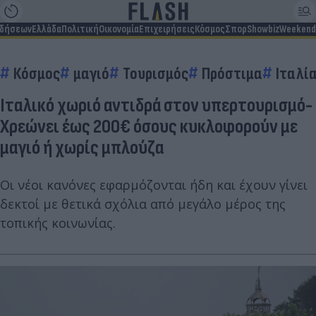
ιδήσεων
Ελλάδα
Πολιτική
Οικονομία
Επιχειρήσεις
Κόσμος
Σπορ
Showbiz
Weekend
Κόσμος
μαγιό
Τουρισμός
Πρόστιμα
Ιταλί
Ιταλικό χωριό αντιδρά στον υπερτουρισμό-
Χρεώνει έως 200€ όσους κυκλοφορούν με
μαγιό ή χωρίς μπλούζα
Οι νέοι κανόνες εφαρμόζονται ήδη και έχουν γίνει
δεκτοί με θετικά σχόλια από μεγάλο μέρος της
τοπικής κοινωνίας.