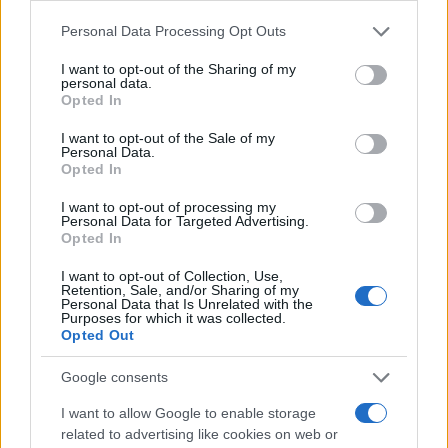
Please note that this website/app uses one or more Google
Personal Data Processing Opt Outs
services and may gather and store information including but
not limited to your visit or usage behaviour. You may click to
I want to opt-out of the Sharing of my
personal data.
grant or deny consent to Google and its third-party tags to
Opted In
use your data for below specified purposes in below Google
consent section.
I want to opt-out of the Sale of my
Personal Data.
Opted In
I want to opt-out of processing my
Personal Data for Targeted Advertising.
Opted In
I want to opt-out of Collection, Use,
Retention, Sale, and/or Sharing of my
Personal Data that Is Unrelated with the
Purposes for which it was collected.
Opted Out
Google consents
I want to allow Google to enable storage
related to advertising like cookies on web or