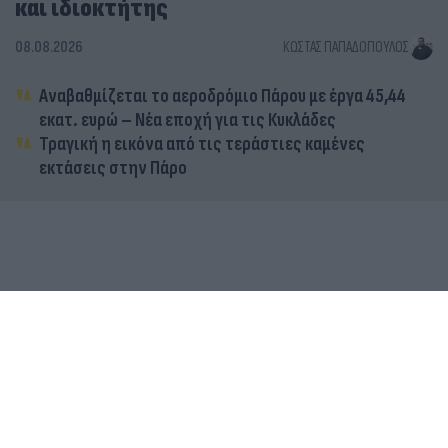
και ιδιοκτήτης
08.08.2026
ΚΏΣΤΑΣ ΠΑΠΑΔΌΠΟΥΛΟΣ
Αναβαθμίζεται το αεροδρόμιο Πάρου με έργα 45,44
εκατ. ευρώ – Νέα εποχή για τις Κυκλάδες
Τραγική η εικόνα από τις τεράστιες καμένες
εκτάσεις στην Πάρο