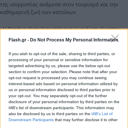
της ισορροπίας ανάμεσα στον τουρισμό και την
καθημερινή ζωή των κατοίκων.
«Η Βαρένα είναι ένα υπέροχο χωριό και είμαστε
περήφανοι που υποδεχόμαστε κάθε χρόνο
Flash.gr -
Do Not Process My Personal Information
εκατοντάδες χιλιάδες επισκέπτες από όλο τον
κόσμο. Ωστόσο, η ποιότητα ζωής των κατοίκων μας
If you wish to opt-out of the sale, sharing to third parties, or
δεν μπορεί να θυσιάζεται στον βωμό του μαζικού
processing of your personal or sensitive information for
targeted advertising by us, please use the below opt-out
τουρισμού», δήλωσε χαρακτηριστικά.
section to confirm your selection. Please note that after your
opt-out request is processed you may continue seeing
interest-based ads based on personal information utilized by
us or personal information disclosed to third parties prior to
your opt-out. You may separately opt-out of the further
disclosure of your personal information by third parties on the
IAB’s list of downstream participants. This information may
also be disclosed by us to third parties on the
IAB’s List of
Downstream Participants
that may further disclose it to other
third parties.