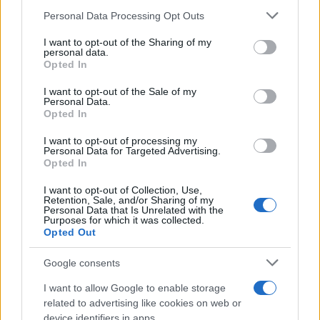
της παρορμητικότητας και της φλεγμονής, καθώς
Please note that this website/app uses one or more Google
Personal Data Processing Opt Outs
services and may gather and store information including but
και βελτίωση της διάθεσης. Με απλά λόγια, ο καφές
not limited to your visit or usage behaviour. You may click to
I want to opt-out of the Sharing of my
φαίνεται να δρα με διαφορετικούς τρόπους, αλλά
personal data.
grant or deny consent to Google and its third-party tags to
Opted In
σε παρόμοια κατεύθυνση ευεξίας.
use your data for below specified purposes in below Google
consent section.
I want to opt-out of the Sale of my
Personal Data.
Το «δίκτυο» μικροβίων και μεταβολιτών
Opted In
I want to opt-out of processing my
Οι ερευνητές προσπάθησαν να χαρτογραφήσουν
Personal Data for Targeted Advertising.
τις σχέσεις μεταξύ μικροβίων, μεταβολιτών και
Opted In
εγκεφαλικής λειτουργίας. Διαπίστωσαν ότι
I want to opt-out of Collection, Use,
ορισμένες χημικές ουσίες, όπως η καφεΐνη και η
Retention, Sale, and/or Sharing of my
Personal Data that Is Unrelated with the
θεοφυλλίνη, συνδέονται άμεσα με συγκεκριμένα
Purposes for which it was collected.
Opted Out
βακτήρια και με αλλαγές στη συμπεριφορά. Άλλες
ουσίες, όπως το GABA και το IPA, φαίνεται να
Google consents
επηρεάζονται περισσότερο ανεξάρτητα από το
I want to allow Google to enable storage
μικροβίωμα, δείχνοντας ότι υπάρχουν πολλαπλά
related to advertising like cookies on web or
«μονοπάτια» μέσω των οποίων ο καφές δρα στον
device identifiers in apps.