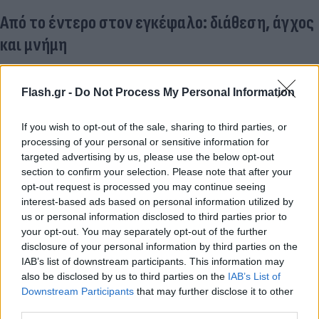
Από το έντερο στον εγκέφαλο: διάθεση, άγχος
και μνήμη
Η μελέτη δεν περιορίστηκε στο έντερο. Παράλληλα
Flash.gr -
Do Not Process My Personal Information
πραγματοποιήθηκαν τεστ μνήμης, προσοχής και
συναισθηματικής επεξεργασίας, αλλά και
If you wish to opt-out of the sale, sharing to third parties, or
δοκιμασίες στρες. Τα αποτελέσματα έδειξαν μια
processing of your personal or sensitive information for
ενδιαφέρουσα διττή εικόνα.
targeted advertising by us, please use the below opt-out
section to confirm your selection. Please note that after your
opt-out request is processed you may continue seeing
Ο καφές με καφεΐνη φάνηκε να μειώνει το άγχος,
interest-based ads based on personal information utilized by
να βελτιώνει την προσοχή και να ενισχύει την
us or personal information disclosed to third parties prior to
ικανότητα διαχείρισης του στρες. Από την άλλη, ο
your opt-out. You may separately opt-out of the further
disclosure of your personal information by third parties on the
ντεκαφεϊνέ συνδέθηκε με καλύτερο ύπνο,
IAB’s list of downstream participants. This information may
περισσότερη φυσική δραστηριότητα και ενίσχυση
also be disclosed by us to third parties on the
IAB’s List of
της μνήμης. Και στους δύο τύπους καφέ φαίνεται
Downstream Participants
that may further disclose it to other
third parties.
να υπήρχαν κοινά οφέλη: μείωση της κατάθλιψης,