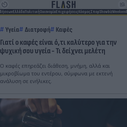
ιδήσεων
Ελλάδα
Πολιτική
Οικονομία
Επιχειρήσεις
Κόσμος
Σπορ
Showbiz
Weekend
Υγεία
Διατροφή
Καφές
Γιατί ο καφές είναι ό,τι καλύτερο για την
ψυχική σου υγεία - Τι δείχνει μελέτη
Ο καφές επηρεάζει διάθεση, μνήμη, αλλά και
μικροβίωμα του εντέρου, σύμφωνα με εκτενή
ανάλυση σε ενήλικες.