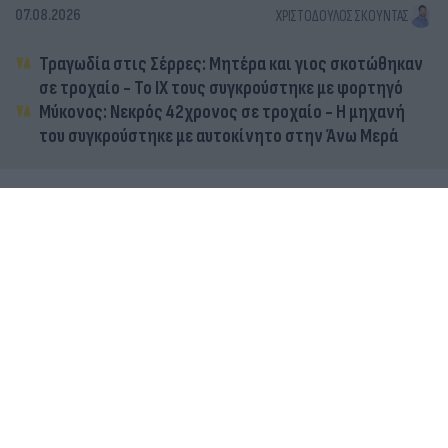
07.08.2026
ΧΡΙΣΤΌΔΟΥΛΟΣ ΣΚΟΎΝΤΑΣ
Τραγωδία στις Σέρρες: Μητέρα και γιος σκοτώθηκαν
σε τροχαίο - Το ΙΧ τους συγκρούστηκε με φορτηγό
Μύκονος: Νεκρός 42χρονος σε τροχαίο - Η μηχανή
του συγκρούστηκε με αυτοκίνητο στην Άνω Μερά