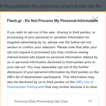
Η θερμοκρασία θα σημειώσει μικρή άνοδο και θα
φτάσει τους 31 με 33 και τοπικά στα ηπειρωτικά
τους 33 με 34 βαθμούς Κελσίου. Στη Θεσσαλία η
Flash.gr -
Do Not Process My Personal Information
θερμοκρασία θα φτάσει τους 31 βαθμούς Κελσίου.
If you wish to opt-out of the sale, sharing to third parties, or
processing of your personal or sensitive information for
ΜΑΚΕΔΟΝΙΑ, ΘΡΑΚΗ
targeted advertising by us, please use the below opt-out
section to confirm your selection. Please note that after your
Καιρός: Αραιές νεφώσεις πρόσκαιρα αυξημένες τις
opt-out request is processed you may continue seeing
interest-based ads based on personal information utilized by
μεσημβρινές και απογευματινές ώρες.
us or personal information disclosed to third parties prior to
your opt-out. You may separately opt-out of the further
disclosure of your personal information by third parties on the
Ανεμοι: Μεταβλητοί 3 με 4 μποφόρ.
IAB’s list of downstream participants. This information may
also be disclosed by us to third parties on the
IAB’s List of
Θερμοκρασία: Από 14 έως 33 βαθμούς Κελσίου. Στη
Downstream Participants
that may further disclose it to other
third parties.
δυτική Μακεδονία 2 με 3 βαθμούς χαμηλότερη.
Please note that this website/app uses one or more Google
Personal Data Processing Opt Outs
services and may gather and store information including but