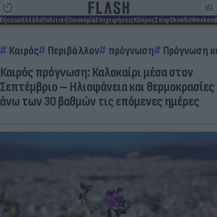
ιδήσεων
Ελλάδα
Πολιτική
Οικονομία
Επιχειρήσεις
Κόσμος
Σπορ
Showbiz
Weekend
Καιρός
Περιβάλλον
πρόγνωση
Πρόγνωση κ
Καιρός πρόγνωση: Καλοκαίρι μέσα στον
Σεπτέμβριο – Ηλιοφάνεια και θερμοκρασίες
άνω των 30 βαθμών τις επόμενες ημέρες