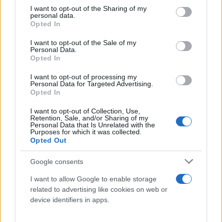
ΝΗΣΙΑ ΙΟΝΙΟΥ, ΗΠΕΙΡΟΣ, ΔΥΤΙΚΗ ΣΤΕΡΕΑ,
not limited to your visit or usage behaviour. You may click to
I want to opt-out of the Sharing of my
ΔΥΤΙΚΗ ΠΕΛΟΠΟΝΝΗΣΟΣ
personal data.
grant or deny consent to Google and its third-party tags to
Opted In
use your data for below specified purposes in below Google
consent section.
I want to opt-out of the Sale of my
Καιρός: Αραιές νεφώσεις κατά διαστήματα πιο
Personal Data.
πυκνές.
Opted In
I want to opt-out of processing my
Personal Data for Targeted Advertising.
Ανεμοι: Μεταβλητοί 3 και στο Ιόνιο από δυτικοί
Opted In
βορειοδυτικοί έως 4 μποφόρ.
I want to opt-out of Collection, Use,
Retention, Sale, and/or Sharing of my
Personal Data that Is Unrelated with the
Θερμοκρασία: Από 16 έως 34 βαθμούς Κελσίου. Στο
Purposes for which it was collected.
Opted Out
εσωτερικό της Ηπείρου 3 με 4 βαθμούς
χαμηλότερη.
Google consents
I want to allow Google to enable storage
ΘΕΣΣΑΛΙΑ, ΑΝΑΤΟΛΙΚΗ ΣΤΕΡΕΑ, ΑΝΑΤΟΛΙΚΗ
related to advertising like cookies on web or
ΠΕΛΟΠΟΝΝΗΣΟΣ
device identifiers in apps.