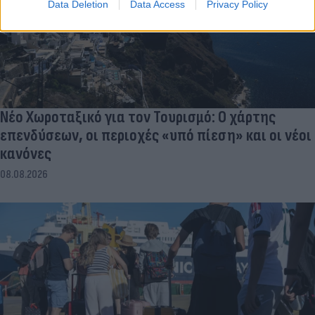
Data Deletion
Data Access
Privacy Policy
Νέο Χωροταξικό για τον Τουρισμό: Ο χάρτης
επενδύσεων, οι περιοχές «υπό πίεση» και οι νέοι
κανόνες
08.08.2026