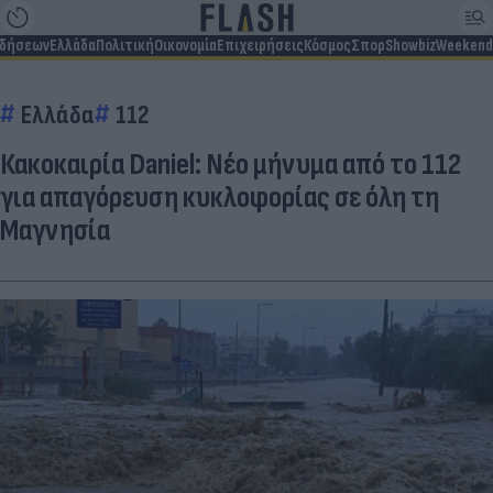
ιδήσεων
Ελλάδα
Πολιτική
Οικονομία
Επιχειρήσεις
Κόσμος
Σπορ
Showbiz
Weekend
Ελλάδα
112
Κακοκαιρία Daniel: Νέο μήνυμα από το 112
για απαγόρευση κυκλοφορίας σε όλη τη
Μαγνησία