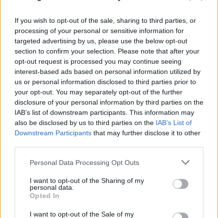
If you wish to opt-out of the sale, sharing to third parties, or
processing of your personal or sensitive information for
targeted advertising by us, please use the below opt-out
section to confirm your selection. Please note that after your
opt-out request is processed you may continue seeing
interest-based ads based on personal information utilized by
us or personal information disclosed to third parties prior to
your opt-out. You may separately opt-out of the further
disclosure of your personal information by third parties on the
IAB’s list of downstream participants. This information may
also be disclosed by us to third parties on the
IAB’s List of
Downstream Participants
that may further disclose it to other
third parties.
Please note that this website/app uses one or more Google
Personal Data Processing Opt Outs
services and may gather and store information including but
not limited to your visit or usage behaviour. You may click to
I want to opt-out of the Sharing of my
Η Δυτική Αττική μετρά τις πληγές της -
personal data.
grant or deny consent to Google and its third-party tags to
Opted In
Αγώνας για αποκατάσταση μετά τη φωτιά
use your data for below specified purposes in below Google
consent section.
σε Πόρτο Γερμενό, Ψάθα
I want to opt-out of the Sale of my