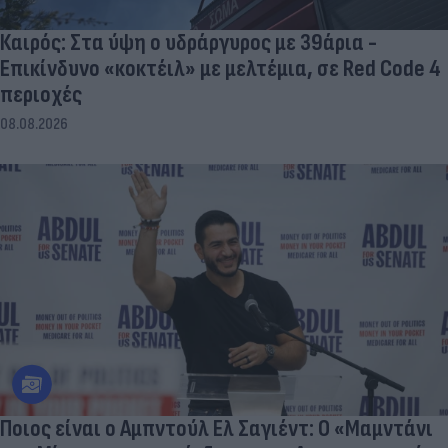
Καιρός: Στα ύψη ο υδράργυρος με 39άρια -
Επικίνδυνο «κοκτέιλ» με μελτέμια, σε Red Code 4
περιοχές
08.08.2026
Ποιος είναι ο Αμπντούλ Ελ Σαγιέντ: Ο «Μαμντάνι