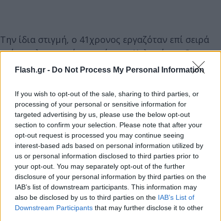
Την ίδια στιγμή, ο 41χρονος εργαζόταν επί σειρά
ετών σε λογιστικό γραφείο της Καλαμάτας. Ο
εργοδότης του δηλώνει πως δεν είχε αντιληφθεί το
Flash.gr -
Do Not Process My Personal Information
παραμικρό σχετικά με όσα συνέβαιναν στο
οικογενειακό του περιβάλλον. Ωστόσο, υπήρχε μια
If you wish to opt-out of the sale, sharing to third parties, or
λεπτομέρεια που του είχε προκαλέσει εντύπωση:
processing of your personal or sensitive information for
targeted advertising by us, please use the below opt-out
δεν είχε δει σχεδόν ποτέ το ζευγάρι μαζί.
section to confirm your selection. Please note that after your
opt-out request is processed you may continue seeing
interest-based ads based on personal information utilized by
Όπως περιγράφει, συναντούσε κατά καιρούς τον
us or personal information disclosed to third parties prior to
υπάλληλό του με τα παιδιά του, αλλά η σύζυγός
your opt-out. You may separately opt-out of the further
του απουσίαζε σχεδόν πάντα από την εικόνα της
disclosure of your personal information by third parties on the
οικογένειας. «Η μητέρα δεν εμφανιζόταν σχεδόν
IAB’s list of downstream participants. This information may
also be disclosed by us to third parties on the
IAB’s List of
καθόλου», σημειώνει χαρακτηριστικά.
Downstream Participants
that may further disclose it to other
third parties.