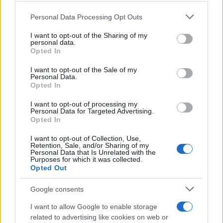
Το ψεύτικο προφίλ «Θάνατος» και η εμμονική
Please note that this website/app uses one or more Google
Personal Data Processing Opt Outs
παρακολούθηση
services and may gather and store information including but
not limited to your visit or usage behaviour. You may click to
I want to opt-out of the Sharing of my
personal data.
grant or deny consent to Google and its third-party tags to
Με το πέρασμα των χρόνων, ο έλεγχος που
Opted In
use your data for below specified purposes in below Google
ασκούσε ο 41χρονος στη σύζυγό του φέρεται να
consent section.
I want to opt-out of the Sale of my
γινόταν ολοένα πιο ασφυκτικός. Σύμφωνα με
Personal Data.
Opted In
μαρτυρίες, παρακολουθούσε συστηματικά τις
κινήσεις της και αναζητούσε τρόπους να
I want to opt-out of processing my
Personal Data for Targeted Advertising.
ενημερώνεται για κάθε δραστηριότητά της.
Opted In
I want to opt-out of Collection, Use,
Στο πλαίσιο αυτό, φέρεται να δημιούργησε ψεύτικο
Retention, Sale, and/or Sharing of my
Personal Data that Is Unrelated with the
λογαριασμό στα μέσα κοινωνικής δικτύωσης με το
Purposes for which it was collected.
Opted Out
όνομα «Θάνατος». Μέσα από αυτόν
παρακολουθούσε αποκλειστικά τη σύζυγό του, δύο
Google consents
στενές φίλες της και τη σχολή χορού που εκείνη
I want to allow Google to enable storage
παρακολουθούσε. «Δεν ανέβαζε τίποτα. Ο
related to advertising like cookies on web or