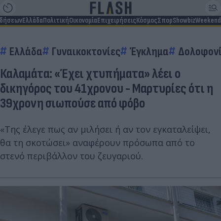
ιδήσεων
Ελλάδα
Πολιτική
Οικονομία
Επιχειρήσεις
Κόσμος
Σπορ
Showbiz
Weekend
Ελλάδα
Γυναικοκτονίες
Έγκλημα
Δολοφον
Καλαμάτα: «Έχει χτυπήματα» λέει ο
δικηγόρος του 41χρονου - Μαρτυρίες ότι η
39χρονη σιωπούσε από φόβο
«Της έλεγε πως αν μιλήσει ή αν τον εγκαταλείψει,
θα τη σκοτώσει» αναφέρουν πρόσωπα από το
στενό περιβάλλον του ζευγαριού.