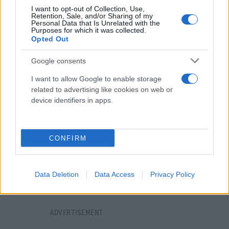
τοποθέτησε το μαχαίρι στο χέρι του θύματος μετά
I want to opt-out of Collection, Use,
Retention, Sale, and/or Sharing of my
τη δολοφονία, επιχειρώντας να στηρίξει την
Personal Data that Is Unrelated with the
Purposes for which it was collected.
υπερασπιστική του γραμμή.
Opted Out
Google consents
I want to allow Google to enable storage
related to advertising like cookies on web or
device identifiers in apps.
CONFIRM
Data Deletion
Data Access
Privacy Policy