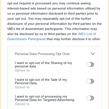
opt-out request is processed you may continue seeing
νεκροτομής, ο 41χρονος κατάφερε τουλάχιστον 45
interest-based ads based on personal information utilized by
μαχαιριές στη σύζυγό του. Οι περισσότερες από
us or personal information disclosed to third parties prior to
your opt-out. You may separately opt-out of the further
αυτές φαίνεται να δόθηκαν όταν η γυναίκα είχε ήδη
disclosure of your personal information by third parties on the
καταρρεύσει στο πάτωμα. Καθοριστικά για τον
IAB’s list of downstream participants. This information may
θάνατό της ήταν τρία τραύματα, δύο στην περιοχή
also be disclosed by us to third parties on the
IAB’s List of
του θώρακα και ένα στην πλάτη. Επιπλέον,
Downstream Participants
that may further disclose it to other
third parties.
καταγράφηκαν περίπου 15 αμυντικά τραύματα,
καθώς και κακώσεις στον λαιμό και στο σαγόνι.
Please note that this website/app uses one or more Google
Personal Data Processing Opt Outs
services and may gather and store information including but
not limited to your visit or usage behaviour. You may click to
I want to opt-out of the Sharing of my
Η άτυχη γυναίκα βρέθηκε σε εμβρυϊκή στάση, ενώ
personal data.
grant or deny consent to Google and its third-party tags to
Opted In
το μαχαίρι εντοπίστηκε στο αριστερό της χέρι,
use your data for below specified purposes in below Google
consent section.
παρότι ήταν δεξιόχειρας. Το συγκεκριμένο
I want to opt-out of the Sale of my
Personal Data.
στοιχείο αξιολογείται από τις Αρχές, οι οποίες
Opted In
εξετάζουν τους ισχυρισμούς του δράστη ότι
I want to opt-out of processing my
δέχθηκε επίθεση από τη σύζυγό του. Οι ερευνητές
Personal Data for Targeted Advertising.
Opted In
δεν αποκλείουν το ενδεχόμενο ο 41χρονος να