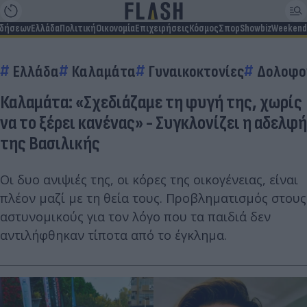
ιδήσεων
Ελλάδα
Πολιτική
Οικονομία
Επιχειρήσεις
Κόσμος
Σπορ
Showbiz
Weekend
Ελλάδα
Καλαμάτα
Γυναικοκτονίες
Δολοφο
Καλαμάτα: «Σχεδιάζαμε τη φυγή της, χωρίς
να το ξέρει κανένας» - Συγκλονίζει η αδελφή
της Βασιλικής
Οι δυο ανιψιές της, οι κόρες της οικογένειας, είναι
πλέον μαζί με τη θεία τους. Προβληματισμός στους
αστυνομικούς για τον λόγο που τα παιδιά δεν
αντιλήφθηκαν τίποτα από το έγκλημα.