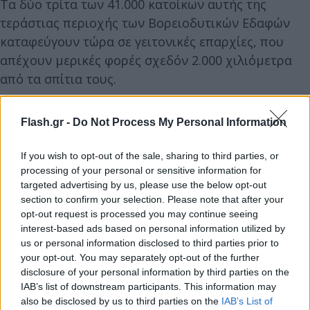
Τα δύο τρίτα των 41.000 κατοίκων αυτής της
τεράστιας περιοχής των Βορειοδυτικών Εδαφών
καταφεύγουν τώρα σε γειτονικές επαρχίες, που
απέχουν μερικές φορές σχεδόν 2.000 χιλιόμετρα
από τα σπίτια τους.
"Οι ακραίοι νοτιοδυτικοί άνεμοι έφεραν τη φωτιά
Flash.gr -
Do Not Process My Personal Information
κοντά στην πόλη κατά μήκος του
αυτοκινητόδρομου, υποχρεώνοντας τις ομάδες και
If you wish to opt-out of the sale, sharing to third parties, or
processing of your personal or sensitive information for
τα αεροσκάφη να αποσυρθούν και να
targeted advertising by us, please use the below opt-out
ανασυνταχθούν σε ασφαλή απόσταση", δήλωσε ο
section to confirm your selection. Please note that after your
Σέιν Τόμσον, υπουργός Περιβάλλοντος αυτής της
opt-out request is processed you may continue seeing
interest-based ads based on personal information utilized by
περιοχής, μιλώντας για "πολύ σοβαρή κατάσταση".
us or personal information disclosed to third parties prior to
your opt-out. You may separately opt-out of the further
Σύμφωνα με τις αρχές, οι πυροσβέστες
disclosure of your personal information by third parties on the
IAB’s list of downstream participants. This information may
αντιμετωπίζουν ένα πύρινο τείχος αρκετών
also be disclosed by us to third parties on the
IAB’s List of
χιλιομέτρων.