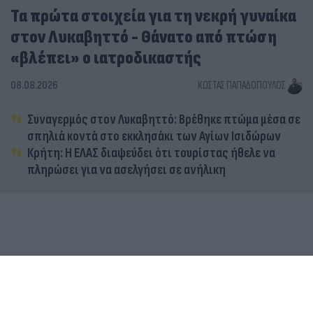
Τα πρώτα στοιχεία για τη νεκρή γυναίκα
στον Λυκαβηττό - Θάνατο από πτώση
«βλέπει» ο ιατροδικαστής
08.08.2026
ΚΏΣΤΑΣ ΠΑΠΑΔΌΠΟΥΛΟΣ
Συναγερμός στον Λυκαβηττό: Βρέθηκε πτώμα μέσα σε
σπηλιά κοντά στο εκκλησάκι των Αγίων Ισιδώρων
Κρήτη: Η ΕΛΑΣ διαψεύδει ότι τουρίστας ήθελε να
πληρώσει για να ασελγήσει σε ανήλικη