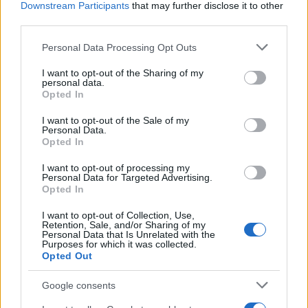
Downstream Participants
that may further disclose it to other
third parties.
Ο Καναδάς βιώνει τη χειρότερη περίοδο δασικών
Please note that this website/app uses one or more Google
Personal Data Processing Opt Outs
πυρκαγιών στην ιστορία του, λόγω κυρίως της
services and may gather and store information including but
not limited to your visit or usage behaviour. You may click to
I want to opt-out of the Sharing of my
εκτεταμένης ξηρασίας σε ένα μεγάλο μέρος της
personal data.
grant or deny consent to Google and its third-party tags to
χώρας και των υψηλών θερμοκρασιών στοN βορρά.
Opted In
use your data for below specified purposes in below Google
consent section.
I want to opt-out of the Sale of my
Personal Data.
Opted In
I want to opt-out of processing my
Personal Data for Targeted Advertising.
Opted In
I want to opt-out of Collection, Use,
Retention, Sale, and/or Sharing of my
Personal Data that Is Unrelated with the
Purposes for which it was collected.
Opted Out
Google consents