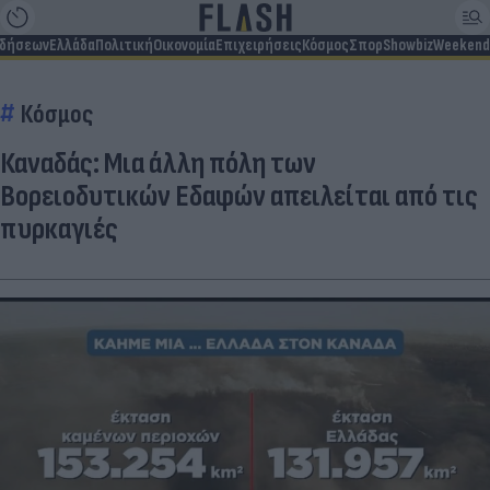
ιδήσεων
Ελλάδα
Πολιτική
Οικονομία
Επιχειρήσεις
Κόσμος
Σπορ
Showbiz
Weekend
Κόσμος
Καναδάς: Μια άλλη πόλη των
Βορειοδυτικών Εδαφών απειλείται από τις
πυρκαγιές