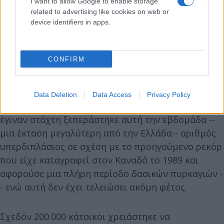
I want to allow Google to enable storage
related to advertising like cookies on web or
device identifiers in apps.
CONFIRM
Data Deletion
Data Access
Privacy Policy
Το όριο των 150 εκατομμυρίων στρεμμάτων όπου
έγιναν στάχτη ξεπεράστηκε αυτή την εβδομάδα --
μια έκταση μεγαλύτερη από την Ελλάδα-- αριθμός
υπερδιπλάσιος σε σχέση με το προηγούμενο ρεκόρ
που είχε καταγραφεί στον Καναδά το 1989 και
αφορούσε μια πλήρη περίοδο δασικών πυρκαγιών -
- ενώ αυτή δεν έχει τελειώσει ακόμη φέτος.
Σχεδόν 200.000 κάτοικοι χρειάστηκε να