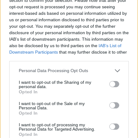
section to confirm your selection. Please note that after your
opt-out request is processed you may continue seeing
interest-based ads based on personal information utilized by
Ποιες μορφές μνήμης επηρεάστηκαν
us or personal information disclosed to third parties prior to
περισσότερο
your opt-out. You may separately opt-out of the further
disclosure of your personal information by third parties on the
Συνολικά, 15 από τα 21 επιμέρους τεστ έδειξαν
IAB’s list of downstream participants. This information may
also be disclosed by us to third parties on the
IAB’s List of
στατιστικά σημαντική επιδείνωση της επίδοσης
Downstream Participants
that may further disclose it to other
μετά τη χρήση κάνναβης. Οι επιδράσεις δεν
third parties.
περιορίστηκαν στη λεκτική μνήμη, αλλά
Please note that this website/app uses one or more Google
Personal Data Processing Opt Outs
επεκτάθηκαν σε οπτικοχωρικές δεξιότητες, στην
services and may gather and store information including but
ικανότητα να θυμόμαστε την πηγή μιας
not limited to your visit or usage behaviour. You may click to
I want to opt-out of the Sharing of my
personal data.
πληροφορίας (source memory), ακόμη και στην
grant or deny consent to Google and its third-party tags to
Opted In
use your data for below specified purposes in below Google
αντίληψη της χρονικής σειράς γεγονότων.
consent section.
I want to opt-out of the Sale of my
Ενδιαφέρον έχει ότι επηρεάστηκε και η προοπτική
Personal Data.
Opted In
μνήμη, δηλαδή η ικανότητα να θυμόμαστε ότι
«έχουμε κάτι να κάνουμε», μια δεξιότητα κρίσιμη
I want to opt-out of processing my
Personal Data for Targeted Advertising.
για την καθημερινή λειτουργικότητα.
Opted In