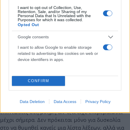
I want to opt-out of Collection, Use,
Η μόνη κατηγορία που δεν φάνηκε να πλήττεται
Retention, Sale, and/or Sharing of my
Personal Data that Is Unrelated with the
σημαντικά ήταν η επεισοδιακή μνήμη
Purposes for which it was collected.
Opted Out
περιεχομένου – με απλά λόγια, η ανάκληση του «τι
συνέβη» σε μια προσωπική εμπειρία. Ωστόσο, οι
Google consents
ερευνητές επισημαίνουν ότι αυτό δεν σημαίνει πως
I want to allow Google to enable storage
η κάνναβη είναι αβλαβής σε αυτόν τον τομέα, αλλά
related to advertising like cookies on web or
ότι στη συγκεκριμένη δοκιμασία δεν εντοπίστηκε
device identifiers in apps.
στατιστικά σαφές αποτέλεσμα.
CONFIRM
Τι σημαίνουν τα ευρήματα
Το βασικό συμπέρασμα είναι ότι η οξεία χρήση
Data Deletion
Data Access
Privacy Policy
κάνναβης έχει πιο εκτεταμένες βραχυπρόθεσμες
επιπτώσεις στη μνήμη απ’ ό,τι είχε επιβεβαιωθεί
μέχρι σήμερα. Δεν πρόκειται μόνο για δυσκολία
στο να θυμηθεί κανείς μια λίστα λέξεων, αλλά για