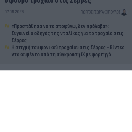
σφοδρό τροχαίο στις Σέρρες
07.08.2026
ΓΙΏΡΓΟΣ ΓΕΩΡΓΑΚΌΠΟΥΛΟΣ
«Προσπάθησα να το αποφύγω, δεν πρόλαβα»:
Συγκινεί ο οδηγός της νταλίκας για το τροχαίο στις
Σέρρες
Η στιγμή του φονικού τροχαίου στις Σέρρες - Βίντεο
ντοκουμέντο από τη σύγκρουση ΙΧ με φορτηγό