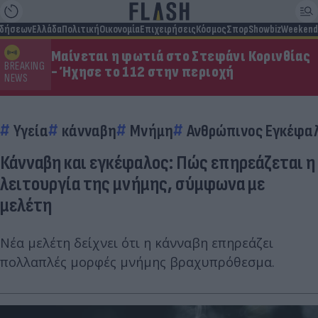
ιδήσεων
Ελλάδα
Πολιτική
Οικονομία
Επιχειρήσεις
Κόσμος
Σπορ
Showbiz
Weekend
Μαίνεται η φωτιά στο Στεφάνι Κορινθίας
BREAKING
- Ήχησε το 112 στην περιοχή
NEWS
Υγεία
κάνναβη
Μνήμη
Ανθρώπινος Εγκέφα
Κάνναβη και εγκέφαλος: Πώς επηρεάζεται η
λειτουργία της μνήμης, σύμφωνα με
μελέτη
Νέα μελέτη δείχνει ότι η κάνναβη επηρεάζει
πολλαπλές μορφές μνήμης βραχυπρόθεσμα.