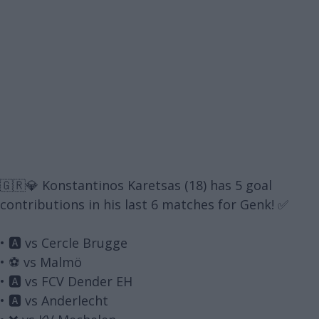
🇬🇷💎 Konstantinos Karetsas (18) has 5 goal
contributions in his last 6 matches for Genk! ✅
• 🅰️ vs Cercle Brugge
• ⚽️ vs Malmö
• 🅰️ vs FCV Dender EH
• 🅰️ vs Anderlecht