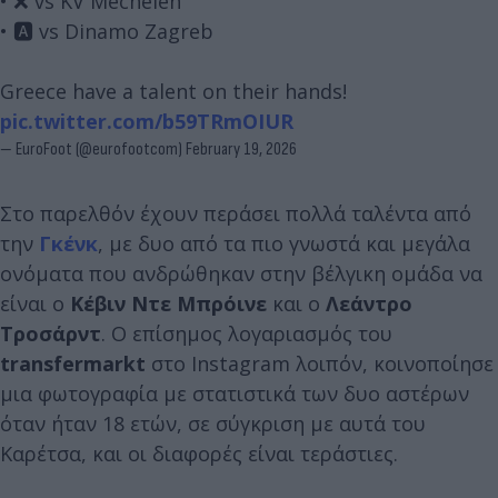
• ❌ vs KV Mechelen
• 🅰️ vs Dinamo Zagreb
Greece have a talent on their hands!
pic.twitter.com/b59TRmOIUR
— EuroFoot (@eurofootcom)
February 19, 2026
Στο παρελθόν έχουν περάσει πολλά ταλέντα από
την
Γκένκ
, με δυο από τα πιο γνωστά και μεγάλα
ονόματα που ανδρώθηκαν στην βέλγικη ομάδα να
είναι ο
Κέβιν Ντε Μπρόινε
και ο
Λεάντρο
Τροσάρντ
. Ο επίσημος λογαριασμός του
transfermarkt
στο Instagram λοιπόν, κοινοποίησε
μια φωτογραφία με στατιστικά των δυο αστέρων
όταν ήταν 18 ετών, σε σύγκριση με αυτά του
Καρέτσα, και οι διαφορές είναι τεράστιες.