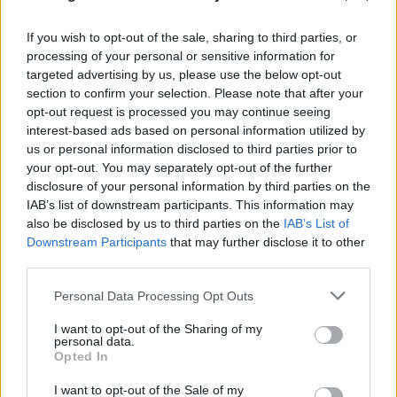
06.08.2026
ΓΙΆΝΝΗΣ ΚΈΜΜΟΣ
If you wish to opt-out of the sale, sharing to third parties, or
processing of your personal or sensitive information for
Υπόθεση Marfin: Επιστρέφει στην Ελλάδα η 46χρονη -
targeted advertising by us, please use the below opt-out
Πότε θα οδηγηθεί στον εισαγγελέα
section to confirm your selection. Please note that after your
opt-out request is processed you may continue seeing
Πωλήτρια σε βρετανικό αεροδρόμιο η 46χρονη που
interest-based ads based on personal information utilized by
κατηγορείται για την υπόθεση της Marfin
us or personal information disclosed to third parties prior to
your opt-out. You may separately opt-out of the further
disclosure of your personal information by third parties on the
IAB’s list of downstream participants. This information may
also be disclosed by us to third parties on the
IAB’s List of
Downstream Participants
that may further disclose it to other
third parties.
Please note that this website/app uses one or more Google
Personal Data Processing Opt Outs
services and may gather and store information including but
not limited to your visit or usage behaviour. You may click to
I want to opt-out of the Sharing of my
personal data.
grant or deny consent to Google and its third-party tags to
Opted In
use your data for below specified purposes in below Google
consent section.
I want to opt-out of the Sale of my