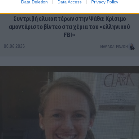
Data Deletion
Data Access
Privacy Policy
Συντριβή ελικοπτέρων στην Ψάθα: Κρίσιμο
αμοντάριστο βίντεο στα χέρια του «ελληνικού
FBI»
06.08.2026
ΜΑΡΊΑ ΚΑΤΡΙΝΆΚΗ