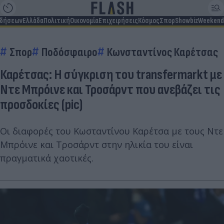
ιδήσεων
Ελλάδα
Πολιτική
Οικονομία
Επιχειρήσεις
Κόσμος
Σπορ
Showbiz
Weekend
Σπορ
Ποδόσφαιρο
Κωνσταντίνος Καρέτσας
Καρέτσας: Η σύγκριση του transfermarkt με
Ντε Μπρόινε και Τροσάρντ που ανεβάζει τις
προσδοκίες (pic)
Οι διαφορές του Κωσταντίνου Καρέτσα με τους Ντε
Μπρόινε και Τροσάρντ στην ηλικία του είναι
πραγματικά χαοτικές.