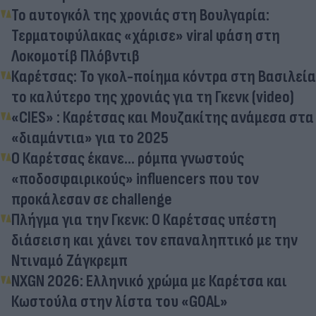
Το αυτογκόλ της χρονιάς στη Βουλγαρία:
Τερματοφύλακας «χάρισε» viral φάση στη
Λοκομοτίβ Πλόβντιβ
Καρέτσας: Το γκολ-ποίημα κόντρα στη Βασιλεία
το καλύτερο της χρονιάς για τη Γκενκ (video)
«CIES» : Καρέτσας και Μουζακίτης ανάμεσα στα
«διαμάντια» για το 2025
Ο Καρέτσας έκανε... ρόμπα γνωστούς
«ποδοσφαιρικούς» influencers που τον
προκάλεσαν σε challenge
Πλήγμα για την Γκενκ: Ο Καρέτσας υπέστη
διάσειση και χάνει τον επαναληπτικό με την
Ντιναμό Ζάγκρεμπ
NXGN 2026: Ελληνικό χρώμα με Καρέτσα και
Κωστούλα στην λίστα του «GOAL»