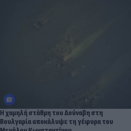
Η χαμηλή στάθμη του Δούναβη στη
Βουλγαρία αποκάλυψε τη γέφυρα του
Μεγάλου Κωνσταντίνου