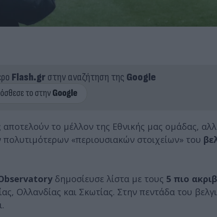
ερο
Flash.gr
στην αναζήτηση της
Google
ς
αποτελούν το μέλλον της Εθνικής μας ομάδας, α
ων πολυτιμότερων «περιουσιακών στοιχείων» του
βε
 Observatory
δημοσίευσε λίστα με τους
5 πιο ακρι
ας, Ολλανδίας και Σκωτίας. Στην πεντάδα του βελγ
ι.