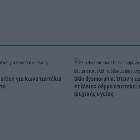
osition για Κωνσταντέλια
Skin dysmorphia: Όταν η ε
τ»
«τέλειο» δέρμα αποτελεί
ψυχικής υγείας