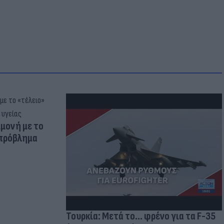
μμονή με το
 πρόβλημα
Τουρκία: Μετά το... φρένο για τα F-35