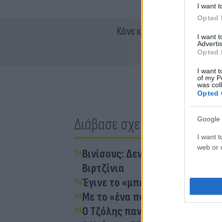
I want t
Opted 
Κάνε κλικ και δες περισσότ
I want 
Advertis
Opted 
I want t
of my P
was col
Opted 
Διάβασε σχετικά
Google 
I want t
web or d
Βινίσους: Δεν λέει να ορθοποδή
Βιρτζίνια
Έγινε το «μπαμ»: Στη Ντόρτμου
Με το «ένα πόδι» στην Ντόρντμ
Ο Τζόλης πανηγύρισε με... συρ