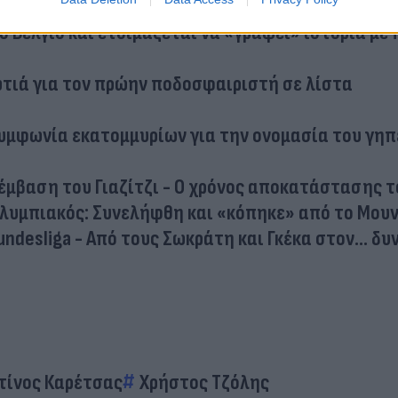
 το μέλλον του: «Θα έφευγα από τη Μπριζ μόνο αν
ο Βέλγιο και ετοιμάζεται να «γράψει» ιστορία με
ωτιά για τον πρώην ποδοσφαιριστή σε λίστα
υμφωνία εκατομμυρίων για την ονομασία του γη
έμβαση του Γιαζίτζι - O χρόνος αποκατάστασης τ
Ολυμπιακός: Συνελήφθη και «κόπηκε» από το Μου
ndesliga - Από τους Σωκράτη και Γκέκα στον... δυ
τίνος Καρέτσας
Χρήστος Τζόλης