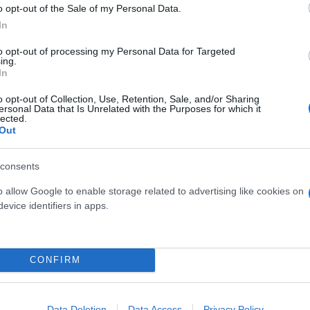
o opt-out of the Sale of my Personal Data.
In
ερο
Flash.gr
στην αναζήτηση της
Google
to opt-out of processing my Personal Data for Targeted
ing.
In
o opt-out of Collection, Use, Retention, Sale, and/or Sharing
ersonal Data that Is Unrelated with the Purposes for which it
lected.
Out
consents
o allow Google to enable storage related to advertising like cookies on
evice identifiers in apps.
σει και μετά το «χαμό» στην Ρεάλ... τον χώρισε η
ντ ο Καρέτσας με μυθικό deal
CONFIRM
ουντ ο Καρέτσας - Αυτά προσφέρουν οι Γερμανοί
τάκι το πρωτάθλημα Βελγίου με την Μπριζ
Data Deletion
Data Access
Privacy Policy