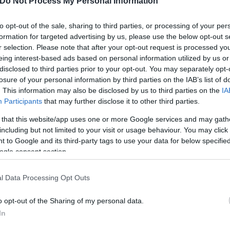
Do Not Process My Personal Information
ις ομάδες τους και αναμφίβολα απασχολούν ήδη μετ
to opt-out of the sale, sharing to third parties, or processing of your per
ρέτσας με τη φανέλα της Γκενκ έχει πραγματοποιή
formation for targeted advertising by us, please use the below opt-out s
νιά, ενώ ο 24χρονος Τζόλης με την Κλαμπ Μπρίζ με
r selection. Please note that after your opt-out request is processed y
ετές δε από τις μεγάλες εμφανίσεις, πραγματοποιήθ
eing interest-based ads based on personal information utilized by us or
disclosed to third parties prior to your opt-out. You may separately opt-
α έφτασε μέχρι τους 16 του Europa League και η Κ
losure of your personal information by third parties on the IAB’s list of
. This information may also be disclosed by us to third parties on the
IA
Participants
that may further disclose it to other third parties.
 that this website/app uses one or more Google services and may gath
including but not limited to your visit or usage behaviour. You may click 
 to Google and its third-party tags to use your data for below specifi
ogle consent section.
l Data Processing Opt Outs
o opt-out of the Sharing of my personal data.
In