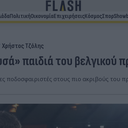
λάδα
Πολιτική
Οικονομία
Επιχειρήσεις
Κόσμος
Σπορ
Showb
Χρήστος Τζόλης
ρυσά» παιδιά του βελγικού
νες ποδοσφαιριστές στους πιο ακριβούς του 