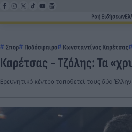
Ροή Ειδήσεων
Ελ
Σπορ
Ποδόσφαιρο
Κωνσταντίνος Καρέτσας
Καρέτσας - Τζόλης: Τα «χ
Ερευνητικό κέντρο τοποθετεί τους δύο Έλλη