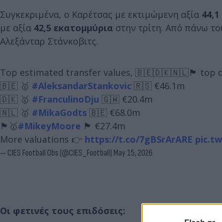
Συγκεκριμένα, ο Καρέτσας με εκτιμώμενη αξία
44,1
με αξία
42,5 εκατομμύρια
στην τρίτη. Από πάνω τ
Αλεξάνταρ Στάνκοβιτς.
Top estimated transfer values, 🇧🇪🇩🇰🇳🇱🏴󠁧󠁢󠁳󠁣󠁴󠁿 to
🇧🇪 🥇
#AleksandarStankovic
🇷🇸 €46.1m
🇩🇰 🥇
#FranculinoDju
🇬🇼 €20.4m
🇳🇱 🥇
#MikaGodts
🇧🇪 €68.0m
🏴󠁧󠁢󠁳󠁣󠁴󠁿🥇
#MikeyMoore
🏴󠁧󠁢󠁥󠁮󠁧󠁿 €27.4m
More valuations 👉
https://t.co/7gBSrArARE
pic.t
— CIES Football Obs (@CIES_Football)
May 15, 2026
Οι φετινές τους επιδόσεις: