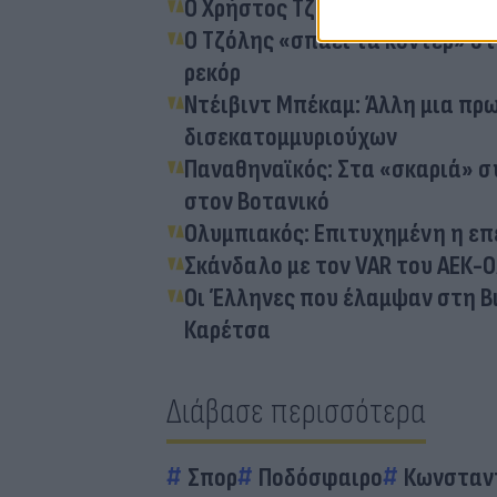
Ο Χρήστος Τζόλης απάντησε για
Ο Τζόλης «σπάει τα κοντέρ» στ
ρεκόρ
Ντέιβιντ Μπέκαμ: Άλλη μια πρ
δισεκατομμυριούχων
Παναθηναϊκός: Στα «σκαριά» σ
στον Βοτανικό
Ολυμπιακός: Επιτυχημένη η επ
Σκάνδαλο με τον VAR του ΑΕΚ-
Οι Έλληνες που έλαμψαν στη Bu
Καρέτσα
Διάβασε περισσότερα
Σπορ
Ποδόσφαιρο
Κωνσταν