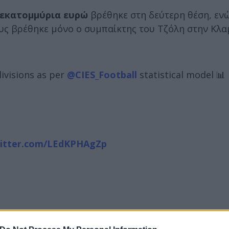
 εκατομμύρια ευρώ
βρέθηκε στη δεύτερη θέση, εν
ους βρέθηκε μόνο ο συμπαίκτης του Τζόλη στην Κλα
p divisions as per
@CIES_Football
statistical model 📊
witter.com/LEdKPHAgZp