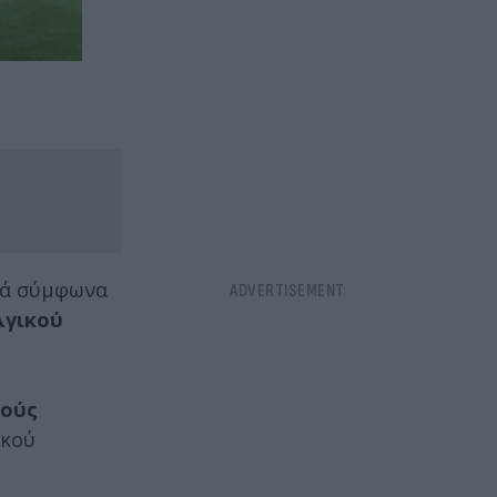
λλά σύμφωνα
λγικού
βούς
ικού