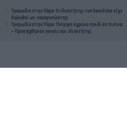
Τραγωδία στην Πάρο: Ο ιδιοκτήτης του beach bar είχε
δηλωθεί ως ναυαγοσώστης
Τραγωδία στην Πάρο: Πνίγηκε 4χρονο παιδί σε πισίνα
– Προσήχθησαν γονείς και ιδιοκτήτης