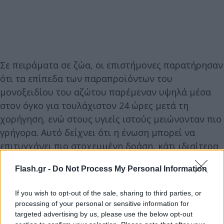
Σε πειράματα σε ζώα, οι επιστήμονες παρατήρησαν
ότι τα επίπεδα των παραπροϊόντων του
μονοξειδίου του αζώτου παρέμεναν υψηλά μέσα
στον όγκο για τουλάχιστον 24 ώρες μετά τη
χορήγηση, ενώ στους υγιείς ιστούς μειώνονταν πιο
γρήγορα. Αυτό δείχνει ότι η ένωση μπορεί να
επιτυγχάνει πιο στοχευμένη δράση, κάτι ιδιαίτερα
σημαντικό για την αποφυγή παρενεργειών. Ένα
Flash.gr -
Do Not Process My Personal Information
ακόμη ενθαρρυντικό εύρημα ήταν η συμπεριφορά
της NO-Cbl όταν συνδυάστηκε με υπάρχουσες
If you wish to opt-out of the sale, sharing to third parties, or
θεραπείες για το γλοιοβλάστωμα, όπως με τη
processing of your personal or sensitive information for
τεμοζολομίδη και ορισμένα πειραματικά φάρμακα
targeted advertising by us, please use the below opt-out