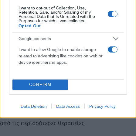
της ανθεκτικότητας του όγκου στη θεραπεία.
I want to opt-out of Collection, Use,
Retention, Sale, and/or Sharing of my
Προηγούμενα δεδομένα δείχνουν ότι το μόριο
Personal Data that Is Unrelated with the
Purposes for which it was collected.
μπορεί να ενεργοποιεί μηχανισμούς
Opted Out
προγραμματισμένου κυτταρικού θανάτου και να
Google consents
επηρεάζει μονοπάτια επιβίωσης των καρκινικών
κυττάρων, όπως το NF-κB, το οποίο συχνά
I want to allow Google to enable storage
related to advertising like cookies on web or
συνδέεται με αντοχή στη χημειοθεραπεία.
device identifiers in apps.
Επιπλέον, φαίνεται να επηρεάζει και τους
υποδοχείς θανάτου των καρκινικών κυττάρων,
καθιστώντας τα πιο ευαίσθητα σε σήματα που
CONFIRM
οδηγούν σε καταστροφή τους. Αυτή η πολυεπίπεδη
δράση θεωρείται ιδιαίτερα κρίσιμη για την
αντιμετώπιση του γλοιοβλαστώματος, το οποίο
Data Deletion
Data Access
Privacy Policy
είναι γνωστό για την ικανότητά του να «ξεφεύγει»
από τις περισσότερες θεραπείες.