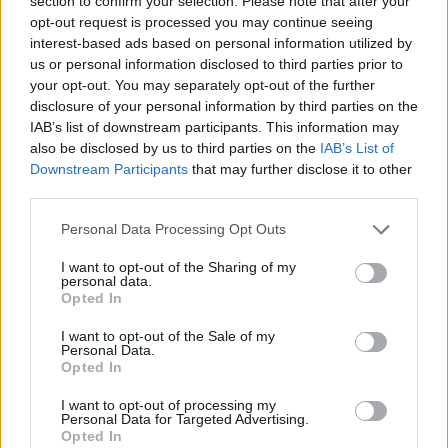
section to confirm your selection. Please note that after your
που ενεργοποιούν μηχανισμούς κυτταρικού
opt-out request is processed you may continue seeing
θανάτου. Στα εργαστηριακά μοντέλα, ο
interest-based ads based on personal information utilized by
συνδυασμός αυτός οδήγησε σε σημαντικά
us or personal information disclosed to third parties prior to
μεγαλύτερη αναστολή της ανάπτυξης των
your opt-out. You may separately opt-out of the further
disclosure of your personal information by third parties on the
καρκινικών κυττάρων σε σχέση με κάθε θεραπεία
IAB’s list of downstream participants. This information may
ξεχωριστά.
also be disclosed by us to third parties on the
IAB’s List of
Downstream Participants
that may further disclose it to other
third parties.
Η ανάλυση συνέργειας των θεραπειών έδειξε ότι η
NO-Cbl δεν λειτουργεί απλώς προσθετικά, αλλά
Please note that this website/app uses one or more Google
Personal Data Processing Opt Outs
services and may gather and store information including but
φαίνεται να ενισχύει τη δράση των φαρμάκων.
not limited to your visit or usage behaviour. You may click to
I want to opt-out of the Sharing of my
Αυτό σημαίνει ότι μικρότερες δόσεις υπαρχουσών
personal data.
grant or deny consent to Google and its third-party tags to
Opted In
θεραπειών θα μπορούσαν ενδεχομένως να είναι
use your data for below specified purposes in below Google
consent section.
πιο αποτελεσματικές όταν συνδυάζονται με τη νέα
I want to opt-out of the Sale of my
Personal Data.
ένωση.
Opted In
I want to opt-out of processing my
Οι επιστήμονες εξετάζουν επίσης πώς ακριβώς η
Personal Data for Targeted Advertising.
Opted In
ένωση αυτή μπορεί να βοηθά στην αντιμετώπιση