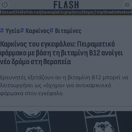
ιδήσεων
Ελλάδα
Πολιτική
Οικονομία
Επιχειρήσεις
Κόσμος
Σπορ
Showbiz
Weekend
Υγεία
Καρκίνος
Βιταμίνες
Καρκίνος του εγκεφάλου: Πειραματικό
φάρμακο με βάση τη βιταμίνη Β12 ανοίγει
νέο δρόμο στη θεραπεία
Ερευνητές εξετάζουν αν η βιταμίνη Β12 μπορεί να
λειτουργήσει ως «όχημα» για αντικαρκινικά
φάρμακα στον εγκέφαλο.