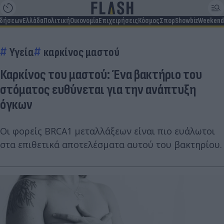
ιδήσεων
Ελλάδα
Πολιτική
Οικονομία
Επιχειρήσεις
Κόσμος
Σπορ
Showbiz
Weekend
Υγεία
καρκίνος μαστού
Καρκίνος του μαστού: Ένα βακτήριο του
στόματος ευθύνεται για την ανάπτυξη
όγκων
Οι φορείς BRCA1 μεταλλάξεων είναι πιο ευάλωτοι
στα επιθετικά αποτελέσματα αυτού του βακτηρίου.