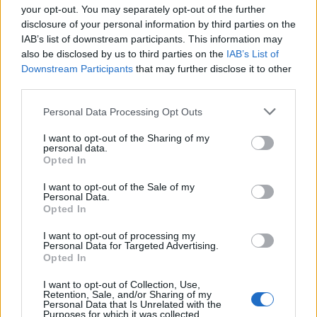
your opt-out. You may separately opt-out of the further
disclosure of your personal information by third parties on the
IAB’s list of downstream participants. This information may
also be disclosed by us to third parties on the
IAB’s List of
Downstream Participants
that may further disclose it to other
third parties.
Please note that this website/app uses one or more Google
Personal Data Processing Opt Outs
services and may gather and store information including but
not limited to your visit or usage behaviour. You may click to
I want to opt-out of the Sharing of my
personal data.
grant or deny consent to Google and its third-party tags to
Opted In
use your data for below specified purposes in below Google
Γενετική προδιάθεση και μεγαλύτερος
consent section.
I want to opt-out of the Sale of my
Personal Data.
κίνδυνος
Opted In
I want to opt-out of processing my
Ιδιαίτερα ευάλωτα φαίνονται τα κύτταρα του
Personal Data for Targeted Advertising.
μαστού με μεταλλάξεις στο γονίδιο BRCA1. Αυτά τα
Opted In
κύτταρα εκφράζουν υψηλότερα επίπεδα μιας
I want to opt-out of Collection, Use,
επιφανειακής ουσίας που διευκολύνει την
Retention, Sale, and/or Sharing of my
Personal Data that Is Unrelated with the
πρόσδεση και είσοδο του βακτηρίου, οδηγώντας σε
Purposes for which it was collected.