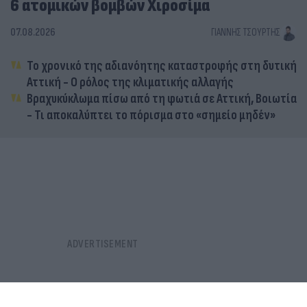
6 ατομικών βομβών Χιροσίμα
07.08.2026
ΓΙΆΝΝΗΣ ΤΣΟΎΡΤΗΣ
Το χρονικό της αδιανόητης καταστροφής στη δυτική
Αττική - Ο ρόλος της κλιματικής αλλαγής
Βραχυκύκλωμα πίσω από τη φωτιά σε Αττική, Βοιωτία
- Τι αποκαλύπτει το πόρισμα στο «σημείο μηδέν»