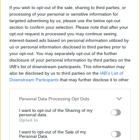
ανθρώπους
If you wish to opt-out of the sale, sharing to third parties, or
processing of your personal or sensitive information for
Ιδιαίτερο ενδιαφέρον παρουσιάζει το εύρημα
targeted advertising by us, please use the below opt-out
σχετικά με συγκεκριμένα γονίδια-οδηγούς της
section to confirm your selection. Please note that after your
νόσου. Για παράδειγμα, το γονίδιο FBXW7, το οποίο
opt-out request is processed you may continue seeing
εμφανίζεται σε πάνω από το 50% των όγκων
interest-based ads based on personal information utilized by
us or personal information disclosed to third parties prior to
μαστού στις γάτες, συνδέεται και στους ανθρώπους
your opt-out. You may separately opt-out of the further
με πιο επιθετικές μορφές καρκίνου και χειρότερη
disclosure of your personal information by third parties on the
πρόγνωση. Παρομοίως, το γονίδιο PIK3CA, γνωστό
IAB’s list of downstream participants. This information may
also be disclosed by us to third parties on the
IAB’s List of
από τον ανθρώπινο καρκίνο του μαστού,
Downstream Participants
that may further disclose it to other
εμφανίστηκε στο 47% των αντίστοιχων όγκων στις
third parties.
γάτες και ήδη αποτελεί στόχο σύγχρονων
Please note that this website/app uses one or more Google
Personal Data Processing Opt Outs
θεραπειών.
services and may gather and store information including but
not limited to your visit or usage behaviour. You may click to
I want to opt-out of the Sharing of my
personal data.
grant or deny consent to Google and its third-party tags to
Αυτές οι ομοιότητες δεν περιορίζονται μόνο στον
Opted In
use your data for below specified purposes in below Google
καρκίνο του μαστού. Οι ερευνητές εντόπισαν
consent section.
I want to opt-out of the Sale of my
αντίστοιχα γενετικά μοτίβα και σε καρκίνους του
Personal Data.