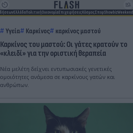
ιδήσεων
Ελλάδα
Πολιτική
Οικονομία
Επιχειρήσεις
Κόσμος
Σπορ
Showbiz
Weekend
Υγεία
Καρκίνος
καρκίνος μαστού
Καρκίνος του μαστού: Οι γάτες κρατούν το
«κλειδί» για την οριστική θεραπεία
Νέα μελέτη δείχνει εντυπωσιακές γενετικές
ομοιότητες ανάμεσα σε καρκίνους γατών και
ανθρώπων.