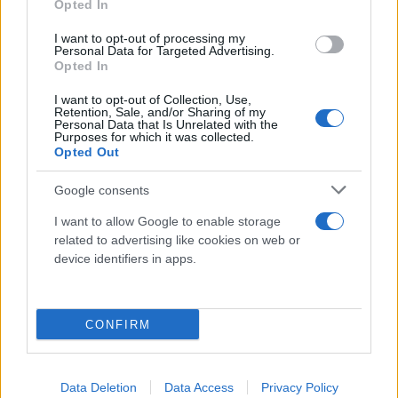
Opted In
αίματος, των οστών, του πνεύμονα, του δέρματος
αλλά και του νευρικού συστήματος. Αυτό ενισχύει
I want to opt-out of processing my
Personal Data for Targeted Advertising.
την άποψη ότι υπάρχουν κοινές βιολογικές
Opted In
«διαδρομές» που οδηγούν στην ανάπτυξη της
I want to opt-out of Collection, Use,
νόσου σε διαφορετικά είδη.
Retention, Sale, and/or Sharing of my
Personal Data that Is Unrelated with the
Purposes for which it was collected.
Opted Out
Google consents
I want to allow Google to enable storage
related to advertising like cookies on web or
device identifiers in apps.
CONFIRM
Data Deletion
Data Access
Privacy Policy