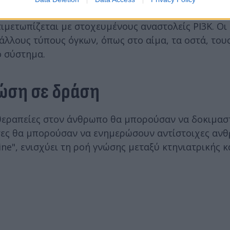
 μεταλλάξεις στο 47% των όγκων μαστού στις γάτες,
ιμετωπίζεται με στοχευμένους αναστολείς PI3K. Οι
άλλους τύπους όγκων, όπως στο αίμα, τα οστά, του
ό σύστημα.
νώση σε δράση
 θεραπείες στον άνθρωπο θα μπορούσαν να δοκιμασ
γάτες θα μπορούσαν να ενημερώσουν αντίστοιχες αν
ne", ενισχύει τη ροή γνώσης μεταξύ κτηνιατρικής κα