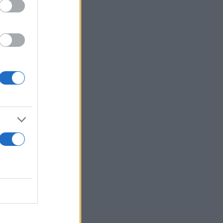
υς γάτας με
ται
ωφελήσουν