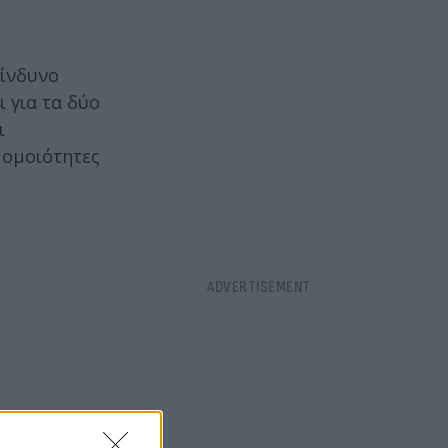
κίνδυνο
ι για τα δύο
ι
 ομοιότητες