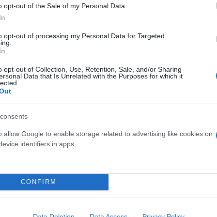
o opt-out of the Sale of my Personal Data.
In
to opt-out of processing my Personal Data for Targeted
ing.
In
o opt-out of Collection, Use, Retention, Sale, and/or Sharing
ersonal Data that Is Unrelated with the Purposes for which it
lected.
Out
consents
o allow Google to enable storage related to advertising like cookies on
evice identifiers in apps.
απευτικά φάρμακα ήταν πιο αποτελεσματικά σε όγκο
ροέκυψαν από εργαστηριακά δείγματα και χρειάζον
CONFIRM
πτική ανάπτυξης θεραπειών που θα μπορούσαν να 
ς ανθρώπους ασθενείς.
Data Deletion
Data Access
Privacy Policy