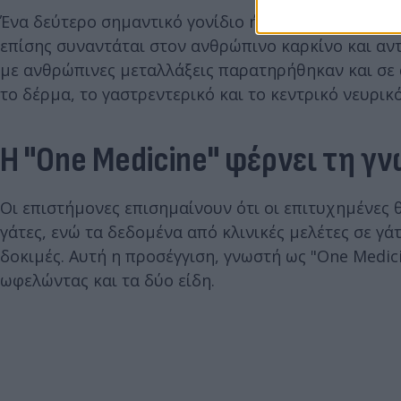
Ένα δεύτερο σημαντικό γονίδιο ήταν το PIK3CA, με
επίσης συναντάται στον ανθρώπινο καρκίνο και αντ
με ανθρώπινες μεταλλάξεις παρατηρήθηκαν και σε 
το δέρμα, το γαστρεντερικό και το κεντρικό νευρικ
Η "One Medicine" φέρνει τη γ
Οι επιστήμονες επισημαίνουν ότι οι επιτυχημένες
γάτες, ενώ τα δεδομένα από κλινικές μελέτες σε 
δοκιμές. Αυτή η προσέγγιση, γνωστή ως "One Medici
ωφελώντας και τα δύο είδη.