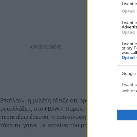
I want t
Opted 
I want 
Advertis
Opted 
I want t
of my P
was col
Opted 
Google 
I want t
web or d
Επιπλέον, η μελέτη έδειξε ότι ορισμένα χημειοθερ
μεταλλάξεις στο FBXW7. Παρότι τα αποτελέσματα π
περαιτέρω έρευνα, η ανακάλυψη ανοίγει την προο
τόσο τις γάτες με καρκίνο του μαστού όσο και του