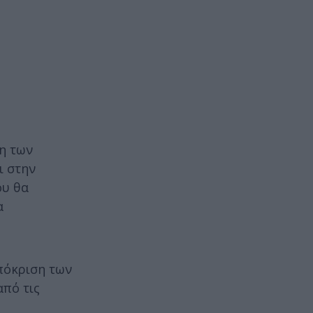
ση των
ι στην
ου θα
α
πόκριση των
από τις