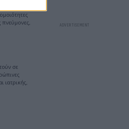
 το οποίο
 ομοιότητες
ς πνεύμονες,
τούν σε
θρώπινες
ι ιατρικής,