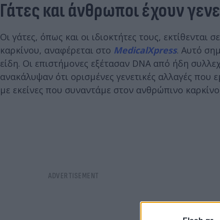
Γάτες και άνθρωποι έχουν γεν
Οι γάτες, όπως και οι ιδιοκτήτες τους, εκτίθενται
καρκίνου, αναφέρεται στο
MedicalXpress
. Αυτό σημ
είδη. Οι επιστήμονες εξέτασαν DNA από ήδη συλλεχ
ανακάλυψαν ότι ορισμένες γενετικές αλλαγές που 
με εκείνες που συναντάμε στον ανθρώπινο καρκίνο