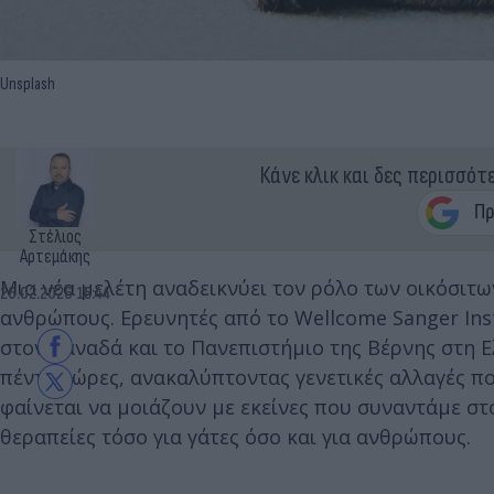
Unsplash
Κάνε κλικ και δες περισσότ
Στέλιος
Αρτεμάκης
Μια νέα μελέτη αναδεικνύει τον ρόλο των οικόσιτ
26.02.2026 15:44
ανθρώπους. Ερευνητές από το Wellcome Sanger Inst
στον Καναδά και το Πανεπιστήμιο της Βέρνης στη Ε
πέντε χώρες, ανακαλύπτοντας γενετικές αλλαγές π
φαίνεται να μοιάζουν με εκείνες που συναντάμε στ
θεραπείες τόσο για γάτες όσο και για ανθρώπους.