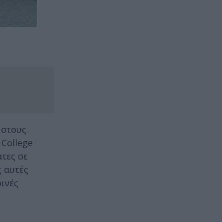
 στους
 College
τες σε
ς αυτές
οινές