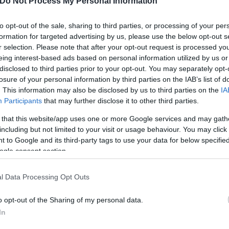
Do Not Process My Personal Information
to opt-out of the sale, sharing to third parties, or processing of your per
formation for targeted advertising by us, please use the below opt-out s
δίων ανοίγει δρόμους θεραπει
r selection. Please note that after your opt-out request is processed y
eing interest-based ads based on personal information utilized by us or
disclosed to third parties prior to your opt-out. You may separately opt-
να αποτελέσουν πολύτιμο μοντέλο για τη μελέτη το
losure of your personal information by third parties on the IAB’s list of
νδεδεμένα με τον ανθρώπινο καρκίνο σε δείγματα 
. This information may also be disclosed by us to third parties on the
IA
Participants
that may further disclose it to other third parties.
 τύπους καρκίνου στις γάτες. Η σύγκριση των γενε
δειξε ότι για ορισμένους τύπους όγκων, οι μοριακ
 that this website/app uses one or more Google services and may gath
ικά παρόμοιοι.
including but not limited to your visit or usage behaviour. You may click 
 to Google and its third-party tags to use your data for below specifi
ogle consent section.
υ μαστού στις γάτες, οι οποίοι είναι συχνοί και επι
ην ανάπτυξη της νόσου όταν μεταλλάσσονται. Το πιο
l Data Processing Opt Outs
 50% των όγκων. Στους ανθρώπους, οι μεταλλάξεις 
o opt-out of the Sharing of my personal data.
ρκίνο του μαστού, γεγονός που αντικατοπτρίζεται κ
In