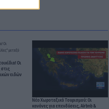
οικίδια! Οι
 στις
τικών ειδών
Νέο Χωροταξικό Τουρισμού: Οι
κανόνες για επενδύσεις, Airbnb &