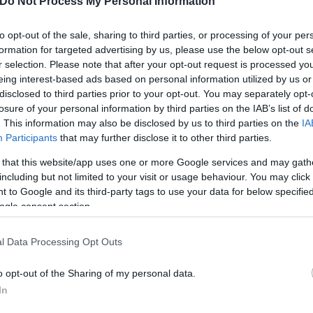
Do Not Process My Personal Information
to opt-out of the sale, sharing to third parties, or processing of your per
formation for targeted advertising by us, please use the below opt-out s
r selection. Please note that after your opt-out request is processed y
eing interest-based ads based on personal information utilized by us or
disclosed to third parties prior to your opt-out. You may separately opt-
losure of your personal information by third parties on the IAB’s list of
. This information may also be disclosed by us to third parties on the
IA
Participants
that may further disclose it to other third parties.
 that this website/app uses one or more Google services and may gath
including but not limited to your visit or usage behaviour. You may click 
 to Google and its third-party tags to use your data for below specifi
ogle consent section.
 για να διαμορφώνονται πολίτες με διαφορετική σ
l Data Processing Opt Outs
πει και να αλλάξουν τη νομοθεσία. Αυτοί οι άνθρωπ
 Θα ήταν ένα σπουδαίο πρώτο βήμα εν όψει του Μου
o opt-out of the Sharing of my personal data.
ναλαμβάνομαι, αλλά ήταν η 19η φορά που πέφτω θύ
In
ι».