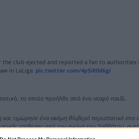
er the club ejected and reported a fan to authorities f
raw in LaLiga.
pic.twitter.com/4pSiR0d6gi
τατικό, το οποίο προήλθε από ένα νεαρό παιδί.
 και τιμώρησε ένα ακόμη θλιβερό περιστατικό στο 
στικής επίθεσης από τον αγώνα του Σαββάτου, αυτή
ει κανένας να το εκπαιδεύσει.