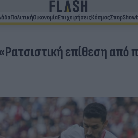
λάδα
Πολιτική
Οικονομία
Επιχειρήσεις
Κόσμος
Σπορ
Showb
 «Ρατσιστική επίθεση από π