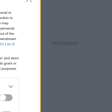
sonal or
ection to
ou may
 personal
out of the
 downstream
B’s List of
er and store
to grant or
ed purposes
υμπεριφορά
οι θα πρέπει
ντιάλ του
μα