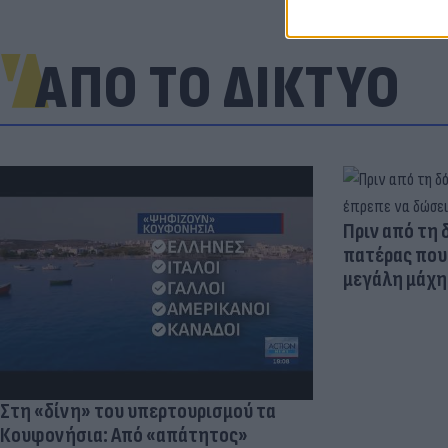
ΑΠΟ ΤΟ ΔΙΚΤΥΟ
Πριν από τη 
πατέρας που 
μεγάλη μάχη 
Στη «δίνη» του υπερτουρισμού τα
Κουφονήσια: Από «απάτητος»