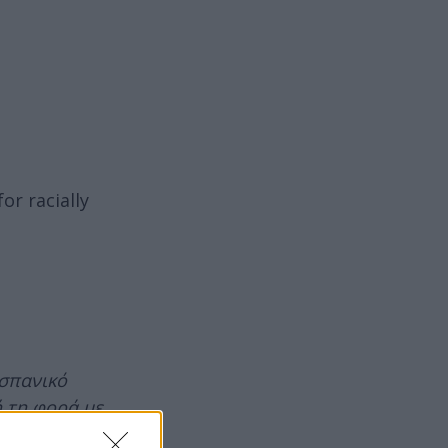
or racially
ισπανικό
 τη φορά με