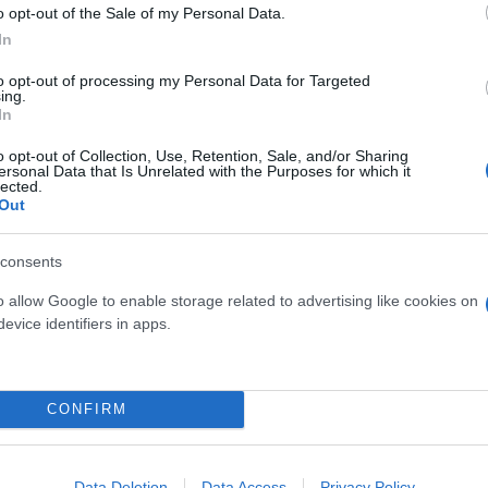
o opt-out of the Sale of my Personal Data.
In
to opt-out of processing my Personal Data for Targeted
ing.
In
 and penalty in another sad episode for Spanish foot
o opt-out of Collection, Use, Retention, Sale, and/or Sharing
ersonal Data that Is Unrelated with the Purposes for which it
cist at this Saturday's game, this time carried out b
lected.
Out
consents
o allow Google to enable storage related to advertising like cookies on
ερο
Flash.gr
στην αναζήτηση της
Google
evice identifiers in apps.
CONFIRM
Data Deletion
Data Access
Privacy Policy