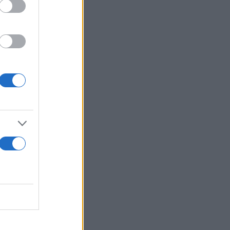
ball."
y a child. So