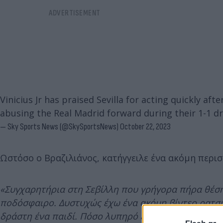
Vinicius Jr has praised Sevilla for acting quickly aft
abusing the Real Madrid forward during their 1-1 d
— Sky Sports News (@SkySportsNews)
October 22, 2023
Ωστόσο ο Βραζιλιάνος, κατήγγειλε ένα ακόμη περισ
«Συγχαρητήρια στη Σεβίλλη που γρήγορα πήρα θέση
ποδόσφαιρο. Δυστυχώς έχω ένα ακόμη βίντεο ρατσι
δράστη ένα παιδί. Πόσο λυπηρό είναι που δεν υπάρχ