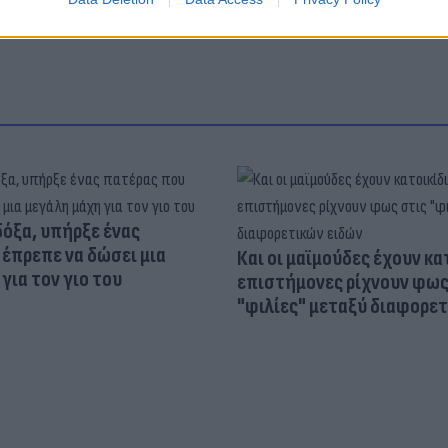
δόξα, υπήρξε ένας
έπρεπε να δώσει μια
Και οι μαϊμούδες έχουν κατ
για τον γιο του
επιστήμονες ρίχνουν φως
"φιλίες" μεταξύ διαφορε