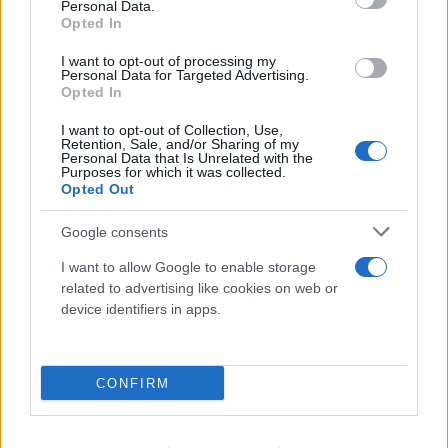
υπερασπιζόμαστε τις αρχές και τις αξίες μας, γι’
Personal Data.
Opted In
αυτό το λόγο λέμε ότι οι διαδικασίες θα πρέπει να
μετατεθούν για αμέσως μετά τις αυτοδιοικητικές
I want to opt-out of processing my
Personal Data for Targeted Advertising.
εκλογές προκειμένου να προκύψει εκλογή
Opted In
προέδρου και να μείνουμε σε αυτό που γνωρίζαμε
I want to opt-out of Collection, Use,
παραδοσιακά στην αριστερά ότι πρέπει τελικά οι
Retention, Sale, and/or Sharing of my
Personal Data that Is Unrelated with the
πολιτικές να είναι εκείνες που προσδιορίζουν τα
Purposes for which it was collected.
Opted Out
πρόσωπα και όχι τα πρόσωπα τις πολιτικές».
Google consents
Στο ερώτημα αν σκέφτεται να είναι υποψήφιος αν
I want to allow Google to enable storage
οι διαδικασίες πάνε για μετά τις αυτοδιοικητικές
related to advertising like cookies on web or
εκλογές, ο κ. Τεμπονέρας απάντησε ότι «αν
device identifiers in apps.
κατορθώσουμε και κάνουμε ένα συνέδριο βάσης,
που θα έχει μαζική συμμετοχή για όλα τα μέλη και
CONFIRM
θα συμμετέχουν όλοι δημοκρατικά, τότε είμαι
βέβαιος ότι τα πολιτικά συμπεράσματα και το
πολιτικό πλαίσιο που θα προκύψει θα είναι εκείνο