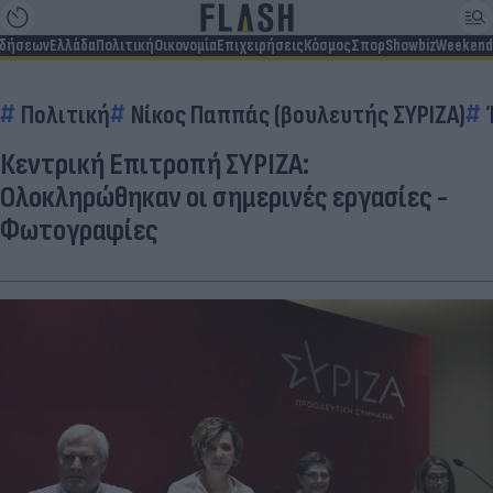
ιδήσεων
Ελλάδα
Πολιτική
Οικονομία
Επιχειρήσεις
Κόσμος
Σπορ
Showbiz
Weekend
Πολιτική
Νίκος Παππάς (βουλευτής ΣΥΡΙΖΑ)
Κεντρική Επιτροπή ΣΥΡΙΖΑ:
Ολοκληρώθηκαν οι σημερινές εργασίες -
Φωτογραφίες