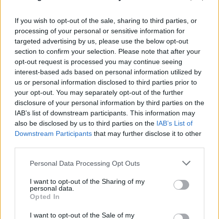
Τεμπονέρας στην Κ.Ε. ΣΥΡΙΖΑ: Οι διαδικασίες να
μετατεθούν για μετά τις αυτοδιοικητικές
If you wish to opt-out of the sale, sharing to third parties, or
εκλογές
processing of your personal or sensitive information for
targeted advertising by us, please use the below opt-out
section to confirm your selection. Please note that after your
«Ξεκινήσαμε τις εργασίες της Κεντρικής Επιτροπής
opt-out request is processed you may continue seeing
interest-based ads based on personal information utilized by
με συντροφικότητα, με ενότητα προκειμένου να
us or personal information disclosed to third parties prior to
ανοίξει η διαδικασία για την επόμενη μέρα. Είναι
your opt-out. You may separately opt-out of the further
μια διαδικασία που θα είναι επίπονη και επίμονη,
disclosure of your personal information by third parties on the
αλλά θα είναι άκρως αναζωογονητική και
IAB’s list of downstream participants. This information may
also be disclosed by us to third parties on the
IAB’s List of
παραγωγική, προκειμένου να φέρουμε τον ΣΥΡΙΖΑ
Downstream Participants
that may further disclose it to other
ΠΣ ξανά σε κυβερνητικές θέσεις ευθύνης», είπε ο
third parties.
Διονύσης Τεμπονέρας σε δηλώσεις του μπροστά
Please note that this website/app uses one or more Google
Personal Data Processing Opt Outs
στις τηλεοπτικές κάμερες, μετά την τοποθέτησή
services and may gather and store information including but
του στην κλειστή συνεδρίαση της ΚΕ.
not limited to your visit or usage behaviour. You may click to
I want to opt-out of the Sharing of my
personal data.
grant or deny consent to Google and its third-party tags to
Opted In
use your data for below specified purposes in below Google
«Από εκεί και πέρα», συνέχισε, «εμείς
consent section.
I want to opt-out of the Sale of my