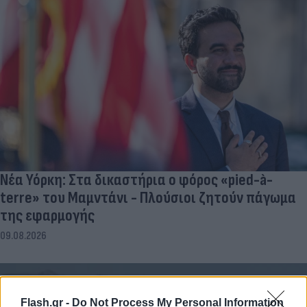
Νέα Υόρκη: Στα δικαστήρια ο φόρος «pied-à-
terre» του Μαμντάνι - Πλούσιοι ζητούν πάγωμα
της εφαρμογής
09.08.2026
Flash.gr -
Do Not Process My Personal Information