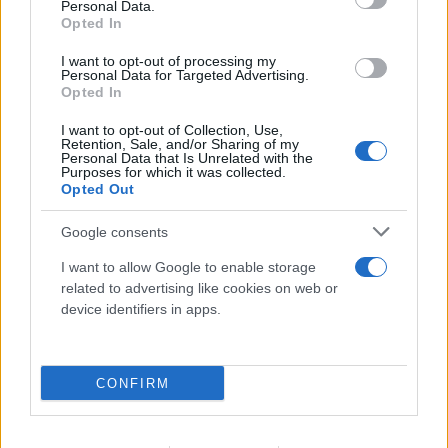
Personal Data.
Opted In
I want to opt-out of processing my
Personal Data for Targeted Advertising.
Opted In
Σίδνεϊ: Airbus και Boeing έφτασαν μια «ανάσα»
I want to opt-out of Collection, Use,
από τη σύγκρουση - Ένας τραυματίας
Retention, Sale, and/or Sharing of my
Personal Data that Is Unrelated with the
Purposes for which it was collected.
09.08.2026
Opted Out
Google consents
I want to allow Google to enable storage
related to advertising like cookies on web or
device identifiers in apps.
CONFIRM