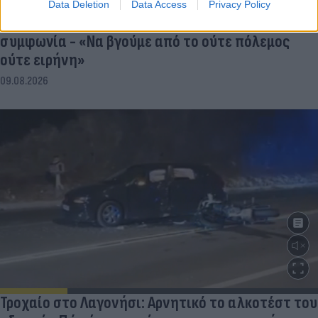
Data Deletion
Data Access
Privacy Policy
Πεζεσκιάν: «Τώρα είναι η καλύτερη στιγμή» για
συμφωνία - «Να βγούμε από το ούτε πόλεμος
ούτε ειρήνη»
09.08.2026
Τροχαίο στο Λαγονήσι: Αρνητικό το αλκοτέστ του