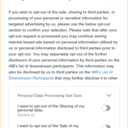
If you wish to opt-out of the sale, sharing to third parties, or
processing of your personal or sensitive information for
targeted advertising by us, please use the below opt-out
section to confirm your selection. Please note that after your
opt-out request is processed you may continue seeing
interest-based ads based on personal information utilized by
us or personal information disclosed to third parties prior to
your opt-out. You may separately opt-out of the further
Μήλος: «Πάρκαρε» ελικόπτερο στο Σαρακήνικο
disclosure of your personal information by third parties on the
και πήγε για μπάνιο με την παρέα του
IAB’s list of downstream participants. This information may
also be disclosed by us to third parties on the
IAB’s List of
09.08.2026
Downstream Participants
that may further disclose it to other
third parties.
Please note that this website/app uses one or more Google
Personal Data Processing Opt Outs
services and may gather and store information including but
not limited to your visit or usage behaviour. You may click to
I want to opt-out of the Sharing of my
personal data.
grant or deny consent to Google and its third-party tags to
Opted In
use your data for below specified purposes in below Google
consent section.
I want to opt-out of the Sale of my