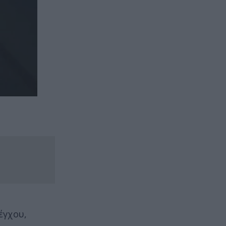
έγχου,