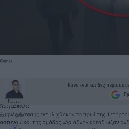
Glomex
Κάνε κλικ και δες περισσότ
Γιώργος
Γεωργακόπουλος
Σκηνές έντασης εκτυλίχθηκαν το πρωί της Τετάρτη
28.05.2026 09:02
αστυνομικοί της ομάδας «Αριάδνη» καταδίωξαν άνδρ