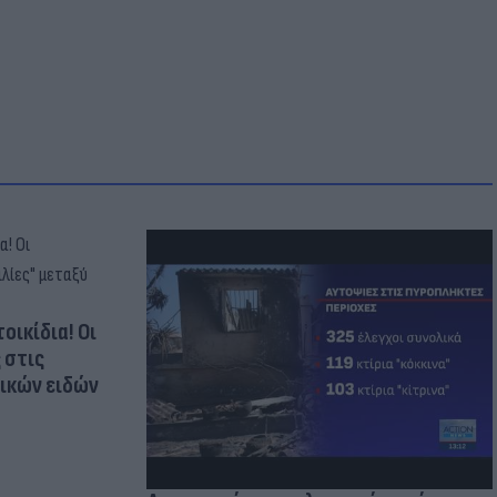
οικίδια! Οι
 στις
τικών ειδών