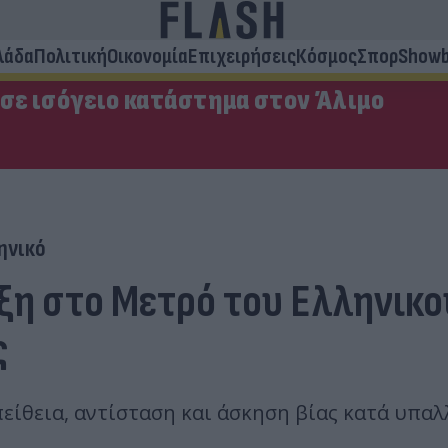
λάδα
Πολιτική
Οικονομία
Επιχειρήσεις
Κόσμος
Σπορ
Showb
 σε ισόγειο κατάστημα στον Άλιμο
ηνικό
η στο Μετρό του Ελληνικο
ς
πείθεια, αντίσταση και άσκηση βίας κατά υπα