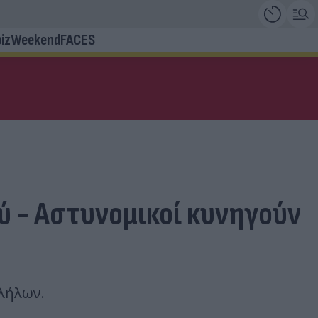
iz
Weekend
FACES
ύ - Αστυνομικοί κυνηγούν
λλήλων.