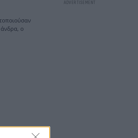
ατοποιούσαν
 άνδρα, ο