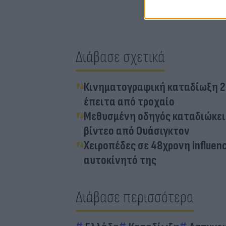
Διάβασε σχετικά
Κινηματογραφική καταδίωξη 2
έπειτα από τροχαίο
Μεθυσμένη οδηγός καταδιώκει 
βίντεο από Ουάσιγκτον
Χειροπέδες σε 48χρονη influen
αυτοκίνητό της
Διάβασε περισσότερα