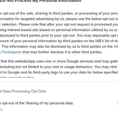
Do Not Process My Personal Information
to opt-out of the sale, sharing to third parties, or processing of your per
formation for targeted advertising by us, please use the below opt-out s
r selection. Please note that after your opt-out request is processed y
eing interest-based ads based on personal information utilized by us or
disclosed to third parties prior to your opt-out. You may separately opt-
losure of your personal information by third parties on the IAB’s list of
. This information may also be disclosed by us to third parties on the
IA
Participants
that may further disclose it to other third parties.
σε να διαφύγει, με αποτέλεσμα να ακολουθήσει κατ
 that this website/app uses one or more Google services and may gath
πιβατών που παρακολουθούσαν το σκηνικό.
including but not limited to your visit or usage behaviour. You may click 
 to Google and its third-party tags to use your data for below specifi
ogle consent section.
ης καταδίωξης, με τον άνδρα να κινείται αντίθετα 
εφύγει από τους αστυνομικούς της ομάδας «Αριάδν
l Data Processing Opt Outs
φεραν να τον ακινητοποιήσουν και να προχωρήσουν
o opt-out of the Sharing of my personal data.
In