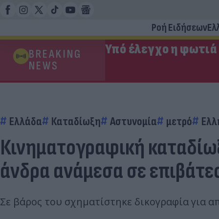
Ροή Ειδήσεων
Ελ
Υπό έλεγχο η φωτιά
BREAKING
NEWS
Ελλάδα
Καταδίωξη
Αστυνομία
μετρό
Ελλ
Κινηματογραφική καταδίωξ
άνδρα ανάμεσα σε επιβάτε
Σε βάρος του σχηματίστηκε δικογραφία για α