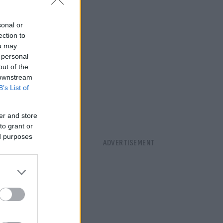
sonal or
ection to
ou may
 personal
out of the
 downstream
B’s List of
αδίωξη στους
er and store
to grant or
ed purposes
στην
η». Ωστόσο,
 στη