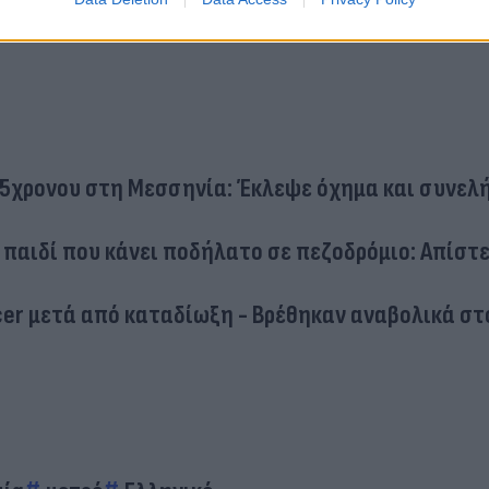
5χρονου στη Μεσσηνία: Έκλεψε όχημα και συνελ
παιδί που κάνει ποδήλατο σε πεζοδρόμιο: Απίστ
cer μετά από καταδίωξη - Βρέθηκαν αναβολικά στ