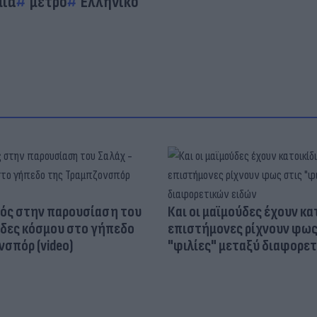
μία
μετρό
Ελληνικό
ός στην παρουσίαση του
Και οι μαϊμούδες έχουν κατ
άδες κόσμου στο γήπεδο
επιστήμονες ρίχνουν φως
σπόρ (video)
"φιλίες" μεταξύ διαφορε