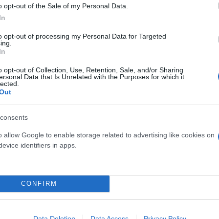
o opt-out of the Sale of my Personal Data.
In
to opt-out of processing my Personal Data for Targeted
ing.
In
o opt-out of Collection, Use, Retention, Sale, and/or Sharing
ersonal Data that Is Unrelated with the Purposes for which it
lected.
Out
consents
o allow Google to enable storage related to advertising like cookies on
α, αντίσταση και άσκηση βίας κατά υπαλλήλων, ενώ
evice identifiers in apps.
κού.
ερο
Flash.gr
στην αναζήτηση της
Google
CONFIRM
Data Deletion
Data Access
Privacy Policy