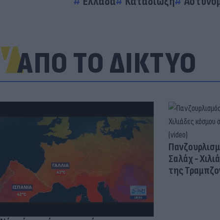
Ελλάδα
Καταδίωξη
Αστυνο
ΑΠΟ ΤΟ ΔΙΚΤΥΟ
Πανζουρλισμ
Σαλάχ - Χιλι
της Τραμπζον