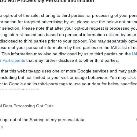
Do Not Process My Personal Information
to opt-out of the sale, sharing to third parties, or processing of your per
formation for targeted advertising by us, please use the below opt-out s
r selection. Please note that after your opt-out request is processed y
eing interest-based ads based on personal information utilized by us or
disclosed to third parties prior to your opt-out. You may separately opt-
losure of your personal information by third parties on the IAB’s list of
. This information may also be disclosed by us to third parties on the
IA
Participants
that may further disclose it to other third parties.
 that this website/app uses one or more Google services and may gath
ερο
Flash.gr
στην αναζήτηση της
Google
including but not limited to your visit or usage behaviour. You may click 
 to Google and its third-party tags to use your data for below specifi
ogle consent section.
l Data Processing Opt Outs
o opt-out of the Sharing of my personal data.
In