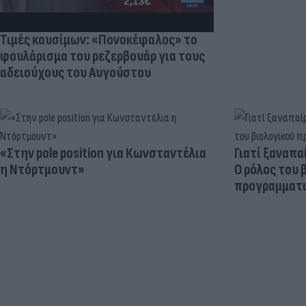
Τιμές καυσίμων: «Πονοκέφαλος» το
φουλάρισμα του ρεζερβουάρ για τους
αδειούχους του Αυγούστου
«Στην pole position για Κωνσταντέλια
Γιατί ξαναπα
η Ντόρτμουντ»
Ο ρόλος του 
προγραμματι