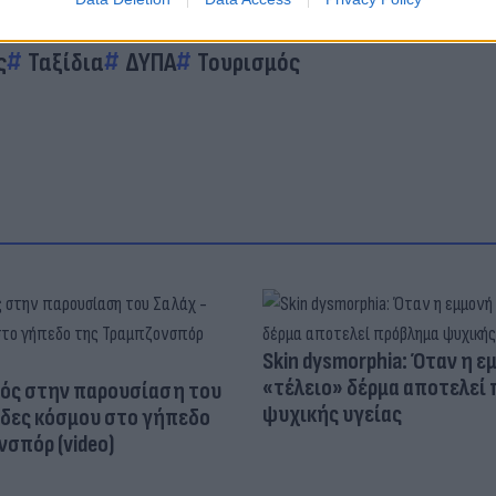
ς
Ταξίδια
ΔΥΠΑ
Τουρισμός
Skin dysmorphia: Όταν η ε
«τέλειο» δέρμα αποτελεί
ός στην παρουσίαση του
ψυχικής υγείας
άδες κόσμου στο γήπεδο
σπόρ (video)