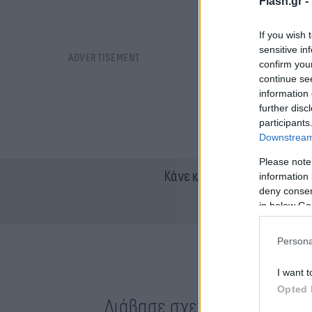
Flash.gr -
If you wish 
sensitive in
confirm you
continue se
information 
further disc
participants
Downstream 
Please note
Κάνε κλικ και δες περισσότ
information 
deny consent
in below Go
Persona
I want t
Opted 
Διάβασε σχετικά