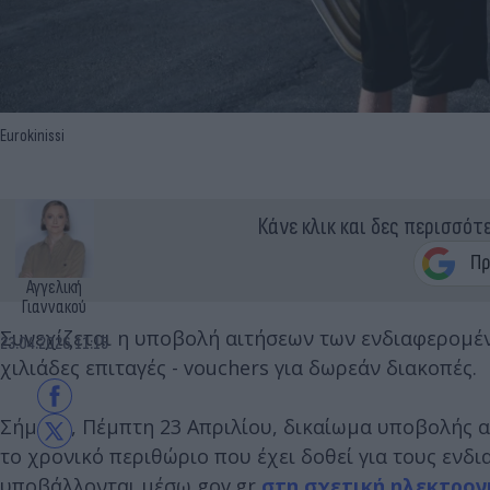
Eurokinissi
Κάνε κλικ και δες περισσότ
Αγγελική
Γιαννακού
Συνεχίζεται η υποβολή αιτήσεων των ενδιαφερομέ
23.04.2026 11:15
χιλιάδες επιταγές - vouchers για δωρεάν διακοπές.
Σήμερα, Πέμπτη 23 Απριλίου, δικαίωμα υποβολής αί
το χρονικό περιθώριο που έχει δοθεί για τους ενδια
υποβάλλονται μέσω gov.gr
στη σχετική ηλεκτρον