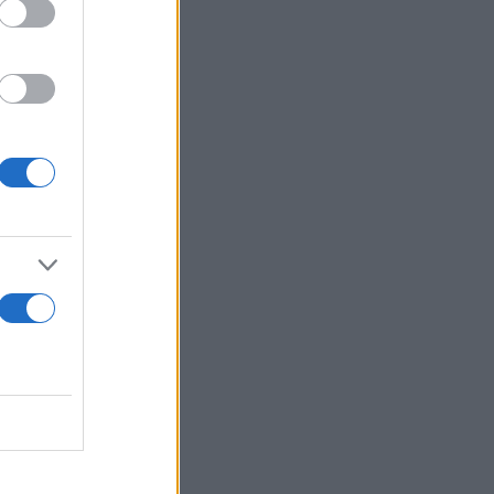
ίες ανά
για
ι οι
οιοι