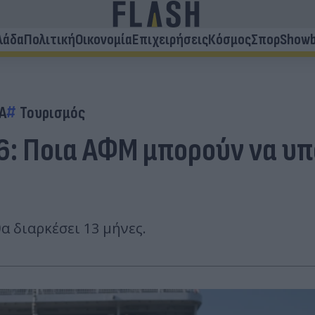
λάδα
Πολιτική
Οικονομία
Επιχειρήσεις
Κόσμος
Σπορ
Showb
Α
Τουρισμός
6: Ποια ΑΦΜ μπορούν να υπ
α διαρκέσει 13 μήνες.