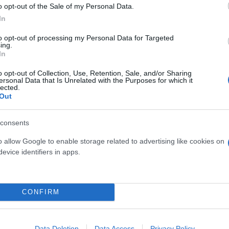
o opt-out of the Sale of my Personal Data.
In
 Κοινωνικό Τουρισμό 2026 - Αναλυτικά οι ημερομην
to opt-out of processing my Personal Data for Targeted
ing.
ς: Πότε ξεκινά - Έως 12 δωρεάν διανυκτερεύσεις 
In
o opt-out of Collection, Use, Retention, Sale, and/or Sharing
ersonal Data that Is Unrelated with the Purposes for which it
 την Σάμο: «Όαση» αυθεντικότητας και εξωτικής
lected.
Out
άταση μέχρι τις 27 Απριλίου στις αιτήσεις - Ποιο
consents
o allow Google to enable storage related to advertising like cookies on
α παράταση έως την Τετάρτη για τις αιτήσεις - Π
evice identifiers in apps.
λευταία ευκαιρία για το voucher των διακοπών -
CONFIRM
Data Deletion
Data Access
Privacy Policy