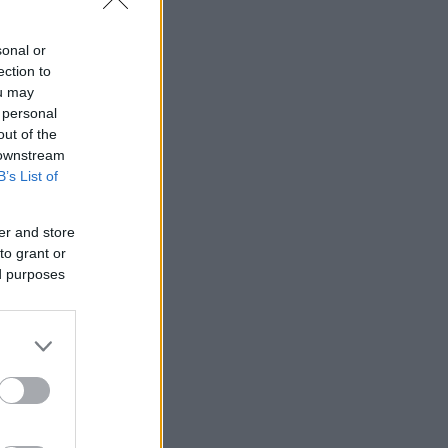
sonal or
ection to
ou may
 personal
out of the
 downstream
B’s List of
er and store
to grant or
ed purposes