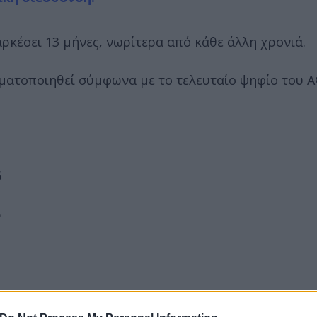
αρκέσει 13 μήνες, νωρίτερα από κάθε άλλη χρονιά.
γματοποιηθεί σύμφωνα με το τελευταίο ψηφίο του 
6
6