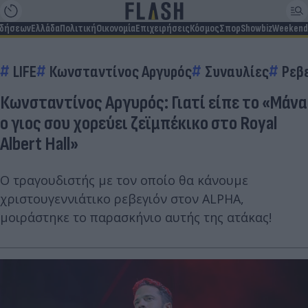
ιδήσεων
Ελλάδα
Πολιτική
Οικονομία
Επιχειρήσεις
Κόσμος
Σπορ
Showbiz
Weekend
LIFE
Κωνσταντίνος Αργυρός
Συναυλίες
Ρεβ
Κωνσταντίνος Αργυρός: Γιατί είπε το «Μάνα
ο γιος σου χορεύει ζεϊμπέκικο στο Royal
Albert Hall»
Ο τραγουδιστής με τον οποίο θα κάνουμε
χριστουγεννιάτικο ρεβεγιόν στον ALPHA,
μοιράστηκε το παρασκήνιο αυτής της ατάκας!