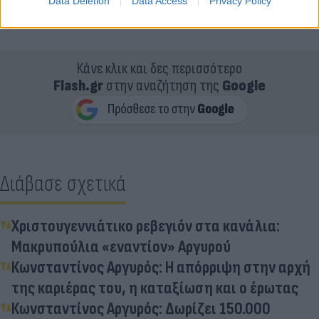
Data Deletion
Data Access
Privacy Policy
Κάνε κλικ και δες περισσότερο
Flash.gr
στην αναζήτηση της
Google
Διάβασε σχετικά
Χριστουγεννιάτικο ρεβεγιόν στα κανάλια:
Μακρυπούλια «εναντίον» Αργυρού
Κωνσταντίνος Αργυρός: Η απόρριψη στην αρχή
της καριέρας του, η καταξίωση και ο έρωτας
Κωνσταντίνος Αργυρός: Δωρίζει 150.000