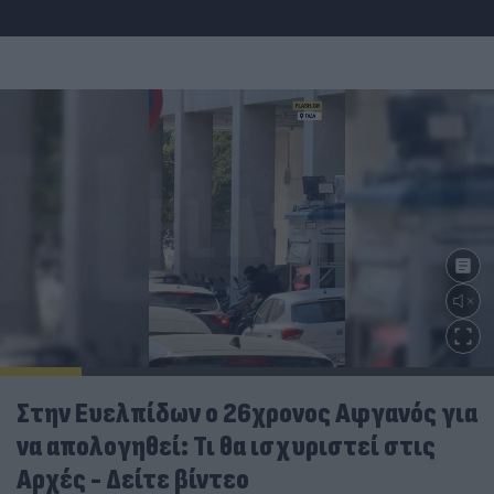
Στην Ευελπίδων ο 26χρονος Αφγανός για
να απολογηθεί: Τι θα ισχυριστεί στις
Αρχές - Δείτε βίντεο