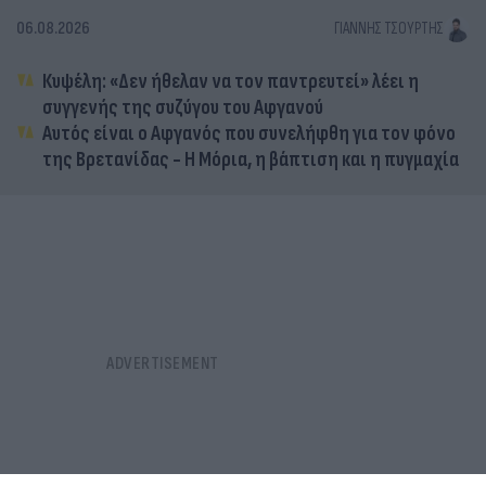
06.08.2026
ΓΙΆΝΝΗΣ ΤΣΟΎΡΤΗΣ
Κυψέλη: «Δεν ήθελαν να τον παντρευτεί» λέει η
συγγενής της συζύγου του Αφγανού
Αυτός είναι ο Αφγανός που συνελήφθη για τον φόνο
της Βρετανίδας - Η Μόρια, η βάπτιση και η πυγμαχία