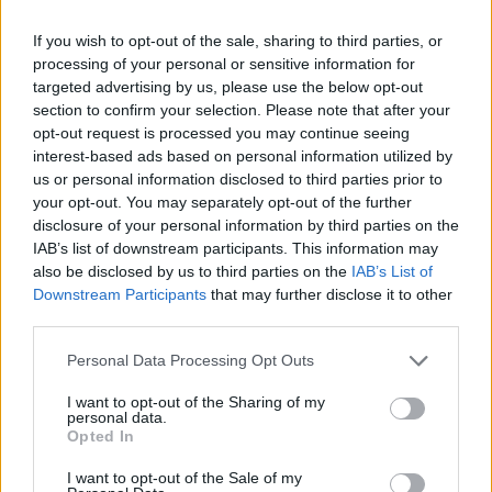
Η ατάκα ήρθε πολύ φυσικά. Βγήκε από την καρδιά
και την ψυχή μου. Όταν ξεκινάς να σκέφτεσαι σαν
If you wish to opt-out of the sale, sharing to third parties, or
πατέρας, τα πράγματα γίνονται διαφορετικά».
processing of your personal or sensitive information for
targeted advertising by us, please use the below opt-out
section to confirm your selection. Please note that after your
opt-out request is processed you may continue seeing
interest-based ads based on personal information utilized by
us or personal information disclosed to third parties prior to
your opt-out. You may separately opt-out of the further
disclosure of your personal information by third parties on the
IAB’s list of downstream participants. This information may
also be disclosed by us to third parties on the
IAB’s List of
Downstream Participants
that may further disclose it to other
third parties.
Please note that this website/app uses one or more Google
Personal Data Processing Opt Outs
services and may gather and store information including but
not limited to your visit or usage behaviour. You may click to
I want to opt-out of the Sharing of my
personal data.
grant or deny consent to Google and its third-party tags to
Opted In
use your data for below specified purposes in below Google
consent section.
I want to opt-out of the Sale of my