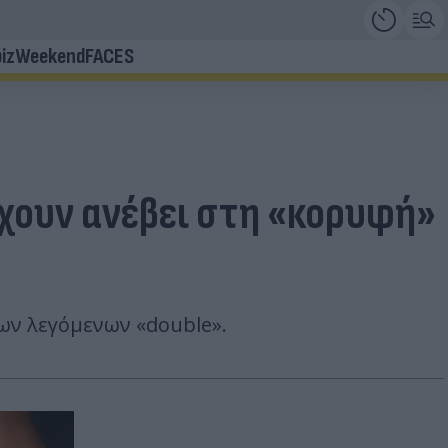
iz
Weekend
FACES
έχουν ανέβει στη «κορυφή»
ων λεγόμενων «double».