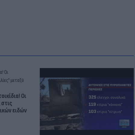
οικίδια! Οι
 στις
τικών ειδών