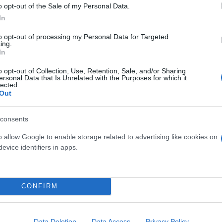
o opt-out of the Sale of my Personal Data.
, Αναντολού Εφές (2022)
In
εάλ Μαδρίτης (2023)
to opt-out of processing my Personal Data for Targeted
ing.
(2015), Ρεάλ Μαδρίτης (2018)
In
ρς (2020), Παναθηναϊκός (2024)
o opt-out of Collection, Use, Retention, Sale, and/or Sharing
ersonal Data that Is Unrelated with the Purposes for which it
μπιακός (2026)
lected.
Out
ερο
Flash.gr
στην αναζήτηση της
Google
consents
o allow Google to enable storage related to advertising like cookies on
evice identifiers in apps.
CONFIRM
Data Deletion
Data Access
Privacy Policy