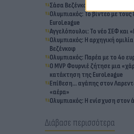
Σάσα Βεζένκοφ: Η πανηγυρική 
Ολυμπιακός: Το βίντεο με του
EuroLeague
Αγγελόπουλοι: Το νέο ΣΕΦ και «
Ολυμπιακός: Η αρχηγική ομιλία
Βεζένκοφ
Ολυμπιακός: Παρέα με το 4ο ε
Ο MVP Φουρνιέ ζήτησε μια «χά
κατάκτηση της EuroLeague
Επίθεση... αγάπης στον Λαρεν
«αέρα»
Ολυμπιακός: Η ενίσχυση στον ά
Διάβασε περισσότερα