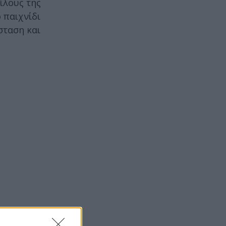
ίλους της
 παιχνίδι
άσταση και
oLeague