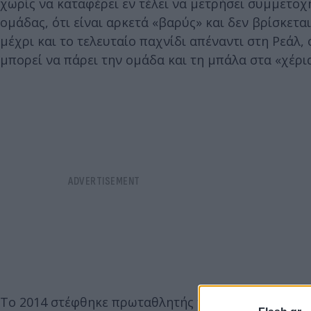
χωρίς να καταφέρει εν τέλει να μετρήσει συμμετοχ
ομάδας, ότι είναι αρκετά «βαρύς» και δεν βρίσκετα
μέχρι και το τελευταίο παχνίδι απέναντι στη Ρεάλ, 
μπορεί να πάρει την ομάδα και τη μπάλα στα «χέρια
Το 2014 στέφθηκε πρωταθλητής του NBA με τους
Σ