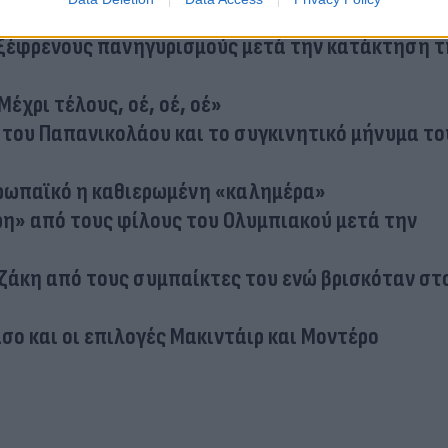
φωτογραφία με τα τρόπαιά του σε τραπεζάκι
ς ξέφρενους πανηγυρισμούς μετά την κατάκτηση τ
Μέχρι τέλους, οέ, οέ, οέ»
 του Παπανικολάου και το συγκινητικό μήνυμα το
υρωπαϊκό η καθιερωμένη «καλημέρα»
ρη» από τους φίλους του Ολυμπιακού μετά την
τζάκη από τους συμπαίκτες του ενώ βρισκόταν στ
σο και οι επιλογές Μακιντάιρ και Μοντέρο