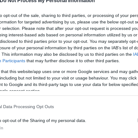
Do Not Process My Personal Information
 στην ιστορία που έχει στην κατοχή του και τους δύ
to opt-out of the sale, sharing to third parties, or processing of your per
formation for targeted advertising by us, please use the below opt-out s
r selection. Please note that after your opt-out request is processed y
... ξανακάνει
eing interest-based ads based on personal information utilized by us or
disclosed to third parties prior to your opt-out. You may separately opt-
losure of your personal information by third parties on the IAB’s list of
73), Ολίμπια Μιλάνο (1966)
. This information may also be disclosed by us to third parties on the
IA
Participants
that may further disclose it to other third parties.
 Καντού (1983)
82, 1985), Ολίμπια Μιλάνο (1987, 1988)
 that this website/app uses one or more Google services and may gath
including but not limited to your visit or usage behaviour. You may click 
8), Σπλιτ (1989, 1990, 1991)
 to Google and its third-party tags to use your data for below specifi
ogle consent section.
1989, 1990, 1991)
), Βίρτους Μπολόνια (1998)
l Data Processing Opt Outs
 2005, 2007, 2014), Βίρτους Μπολόνια (2001)
o opt-out of the Sharing of my personal data.
010), Ολυμπιακός (2013)
In
), Αναντολού Εφές (2021, 2022)