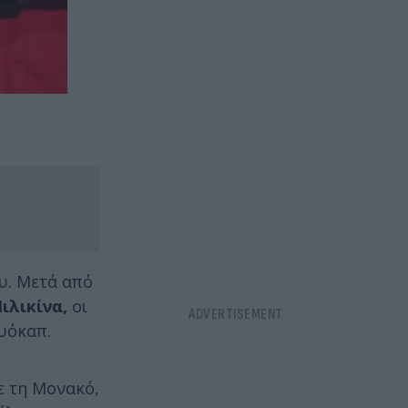
υ. Μετά από
ιλικίνα,
οι
ουόκαπ.
ε τη Μονακό,