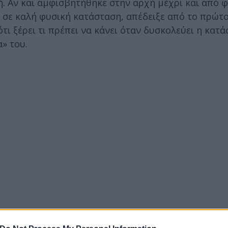
ή. Αν και αμφισβητήθηκε στην αρχή μέχρι και από φ
ι σε καλή φυσική κατάσταση, απέδειξε από το πρώτο
ότι ξέρει τι πρέπει να κάνει όταν δυσκολεύει η κατ
» του.
αν Αντόνιο Σπερς
.
Μετά την κατάκτηση της Eur