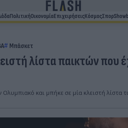
λάδα
Πολιτική
Οικονομία
Επιχειρήσεις
Κόσμος
Σπορ
Showb
BA
Μπάσκετ
λειστή λίστα παικτών που 
 Ολυμπιακό και μπήκε σε μία κλειστή λίστα τ