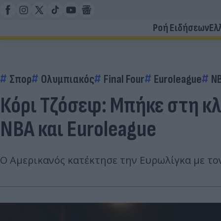
Ροή Ειδήσεων
Ελ
Σπορ
Ολυμπιακός
Final Four
Euroleague
N
Κόρι Τζόσεφ: Μπήκε στη κ
NBA και Euroleague
Ο Αμερικανός κατέκτησε την Ευρωλίγκα με τον