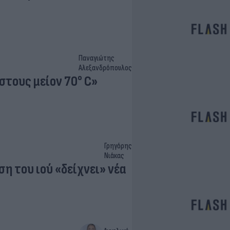
Παναγιώτης
Αλεξανδρόπουλος
 στους μείον 70° C»
Γρηγόρης
Νιάκας
η του ιού «δείχνει» νέα