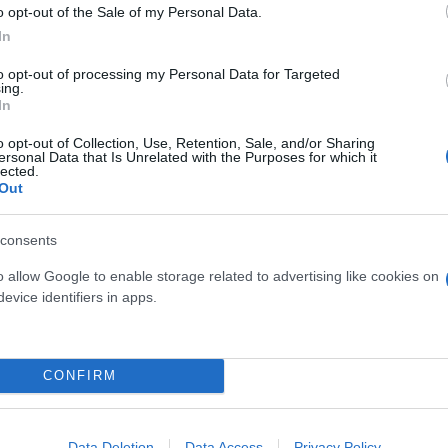
o opt-out of the Sale of my Personal Data.
In
Έλλη
Κομνηνού
to opt-out of processing my Personal Data for Targeted
η Κομισιόν
ing.
In
o opt-out of Collection, Use, Retention, Sale, and/or Sharing
ersonal Data that Is Unrelated with the Purposes for which it
lected.
Out
Παναγιώτης
Αλεξανδρόπουλος
consents
[vids]
o allow Google to enable storage related to advertising like cookies on
evice identifiers in apps.
CONFIRM
Γρηγόρης
Νιάκας
ειρα των Ελλήνων», λέει
Data Deletion
Data Access
Privacy Policy