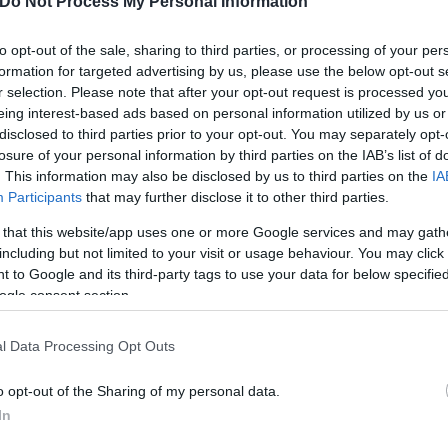
Do Not Process My Personal Information
ρια που είχε
to opt-out of the sale, sharing to third parties, or processing of your per
formation for targeted advertising by us, please use the below opt-out s
r selection. Please note that after your opt-out request is processed y
eing interest-based ads based on personal information utilized by us or
disclosed to third parties prior to your opt-out. You may separately opt-
Αγγελική
losure of your personal information by third parties on the IAB’s list of
Γιαννακού
. This information may also be disclosed by us to third parties on the
IA
διανομή εμβολίων στις
Participants
that may further disclose it to other third parties.
 that this website/app uses one or more Google services and may gath
including but not limited to your visit or usage behaviour. You may click 
 to Google and its third-party tags to use your data for below specifi
ogle consent section.
Αγγελική
Γιαννακού
l Data Processing Opt Outs
 έχει αποτελεσματικότητα
o opt-out of the Sharing of my personal data.
In