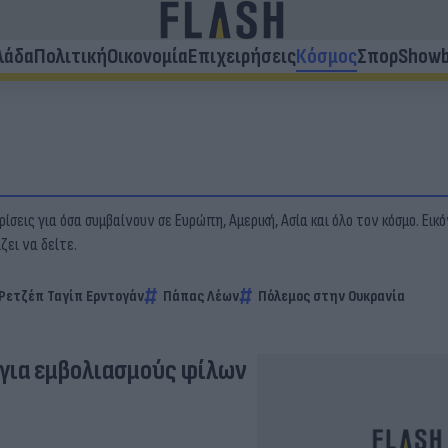
λάδα
Πολιτική
Οικονομία
Επιχειρήσεις
Κόσμος
Σπορ
Showb
ίσεις για όσα συμβαίνουν σε Ευρώπη, Αμερική, Ασία και όλο τον κόσμο. Εικό
ει να δείτε.
Ρετζέπ Ταγίπ Ερντογάν
Πάπας Λέων
Πόλεμος στην Ουκρανία
 για εμβολιασμούς φίλων