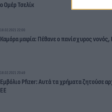
ο Ομέρ Τσελίκ
18.02.2021 22:00
Καμόρα μαφία: Πέθανε ο πανίσχυρος νονός,
18.02.2021 20:49
Εμβόλιο Pfizer: Αυτά τα χρήματα ζητούσε αρ
ΕΕ