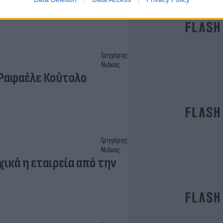
Γρηγόρης
Νιάκας
 Ραφαέλε Κούτολο
Γρηγόρης
Νιάκας
χικά η εταιρεία από την