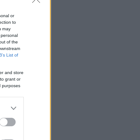
sonal or
ection to
ou may
 personal
out of the
 downstream
B’s List of
er and store
to grant or
ed purposes