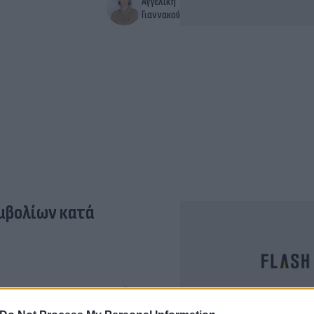
Αγγελική
Γιαννακού
εμβολίων κατά
Έλλη
Κομνηνού