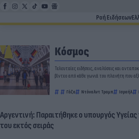
Ροή Ειδήσεων
Ελ
Κόσμος
Τελευταίες ειδήσεις, αναλύσεις και ανταποκρ
βίντεο από κάθε γωνιά του πλανήτη που αξίζ
Γάζα
Ντόναλντ Τραμπ
Ισραήλ
Αργεντινή: Παραιτήθηκε ο υπουργός Υγείας
του εκτός σειράς