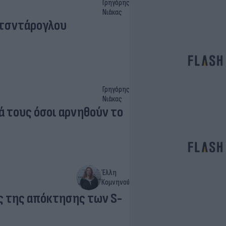
Γρηγόρης
Νιάκας
ιτσντάρογλου
Γρηγόρης
Νιάκας
ά τους όσοι αρνηθούν το
Έλλη
Κομνηνού
ς της απόκτησης των S-