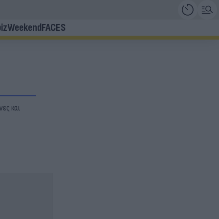
iz
Weekend
FACES
νες και